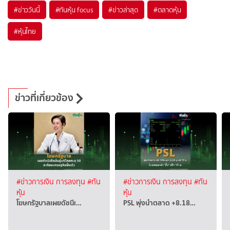
#
ข่าววันนี้
#
ทันหุ้น focus
#
ข่าวล่าสุด
#
ตลาดหุ้น
#
หุ้นไทย
ข่าวที่เกี่ยวข้อง
#ข่าวการเงิน การลงทุน
#ทัน
#ข่าวการเงิน การลงทุน
#ทัน
หุ้น
หุ้น
โฆษกรัฐบาลเผยดัชนีเ…
PSL พุ่งนำตลาด +8.18…