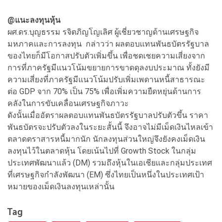
@แนะลงทุนหุ้น
ผศ.ดร.บุญธรรม รจิตภิญโญเลิศ ผู้เชี่ยวชาญด้านเศรษฐกิจ
มหภาคและการลงทุน กล่าวว่า ผลตอบแทนพันธบัตรรัฐบาล
ของไทยก็มีโอกาสปรับตัวเพิ่มขึ้น เพื่อชดเชยความเสี่ยงจาก
การที่ภาครัฐมีแนวโน้มขยายการขาดดุลงบประมาณ ทั้งยังมี
ความเสี่ยงที่ภาครัฐมีแนวโน้มปรับเพิ่มเพดานหนี้สาธารณะ
ต่อ GDP จาก 70% เป็น 75% เพื่อเพิ่มความยืดหยุ่นด้านการ
คลังในการขับเคลื่อนเศรษฐกิจภาวะ
ดังนั้นเมื่ออัตราผลตอบแทนพันธบัตรรัฐบาลปรับตัวขึ้น ราคา
พันธบัตรจะปรับตัวลงในระยะสั้นนี้ จึงอาจไม่มีเม็ดเงินไหลเข้า
ตลาดตราสารหนี้มากนัก นักลงทุนส่วนใหญ่จึงยังคงเม็ดเงิน
ลงทุนไว้ในตลาดหุ้น โดยเน้นไปที่ Growth Stock ในกลุ่ม
ประเทศพัฒนาแล้ว (DM) รวมถึงหุ้นในเอเชียและกลุ่มประเทศ
ที่เศรษฐกิจกำลังพัฒนา (EM) ซึ่งไทยเป็นหนึ่งในประเทศเป้า
หมายของเม็ดเงินลงทุนเหล่านั้น
Tag