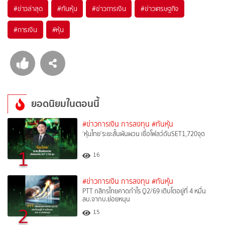
#
ข่าวล่าสุด
#
ทันหุ้น
#
ข่าวการเงิน
#
ข่าวเศรษฐกิจ
#
การเงิน
#
หุ้น
ยอดนิยมในตอนนี้
#ข่าวการเงิน การลงทุน
#ทันหุ้น
‘หุ้นไทย’ระยะสั้นผันผวน เชื่อโฟลว์ดันSET1,720จุด
1
16
#ข่าวการเงิน การลงทุน
#ทันหุ้น
PTT กสิกรไทยคาดกำไร Q2/69 เติบโตอยู่ที่ 4 หมื่น
ลบ.จากบ.ย่อยหนุน
2
15