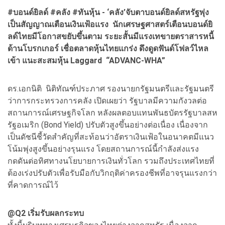
#บอนด์ยิลด์ #คลัง #ทันหุ้น - ‘คลัง’จับตาบอนด์ยิลด์สหรัฐพุ่ง
เป็นสัญญาณเตือนเงินเฟ้อแรง นักเศรษฐศาสตร์เตือนบอนด์ยิ
ลด์ไทยมีโอกาสขยับขึ้นตาม ระยะสั้นมีแรงเทขายตราสารหนี้
ด้านโบรกเกอร์ เชื่อตลาดหุ้นไทยแกร่ง ดึงดูดฟันด์โฟลว์ไหล
เข้า แนะสะสมหุ้น Laggard “ADVANC-WHA”
ดร.เอกนิติ นิติทัณฑ์ประภาศ รองนายกรัฐมนตรีและรัฐมนตรี
ว่าการกระทรวงการคลัง เปิดเผยว่า รัฐบาลมีความกังวลต่อ
สถานการณ์เศรษฐกิจโลก หลังผลตอบแทนพันธบัตรรัฐบาลสห
รัฐอเมริก (Bond Yield) ปรับตัวสูงขึ้นอย่างต่อเนื่อง เนื่องจาก
เป็นดัชนีชี้วัดสำคัญที่สะท้อนว่าอัตราเงินเฟ้อในอนาคตมีแนว
โน้มพุ่งสูงขึ้นอย่างรุนแรง โดยสถานการณ์นี้กำลังส่งแรง
กดดันต่อทิศทางนโยบายการเงินทั่วโลก รวมถึงประเทศไทยที่
ต้องเร่งปรับตัวเพื่อรับมือกับวิกฤติค่าครองชีพที่อาจรุนแรงกว่า
ที่คาดการณ์ไว้
@Q2 เริ่มรับผลกระทบ