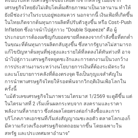
ทั้งนี้บริบททางเศรษฐกิจของไทยต่างจากสหรัฐ เนื่องจาก
เศรษฐกิจไทยยังไม่เติบโตเต็มศักยภาพมาเป็นเวลานาน ทำให้
ยังมีช่องว่างในระบบอยู่พอสมควร นอกจากนี้ เงินเฟ้อที่เกิดขึ้น
ในไทยเกิดจากต้นทุนการผลิตที่ปรับตัวสูงขึ้น หรือ Cost-Push
Inflation ซึ่งอาจนำไปสู่ภาวะ "Double Squeeze" คือ ผู้
ประกอบการต้องเผชิญกับยอดขายที่ลดลงจากกำลังซื้อที่ตกต่ำ
ในขณะที่ต้นทุนการผลิตกลับสูงขึ้น ซึ่งหากรัฐบาลไม่สามารถ
แก้ไขปัญหาต้นทุนที่พุ่งสูงและรายได้ที่ลดลงได้ทันท่วงที อาจ
นำไปสู่ภาวะเศรษฐกิจหยุดชะงักและการตกงานเป็นวงกว้าง
การประสานงานระหว่างนโยบายการเงินที่ต้องระมัดระวัง
และนโยบายการคลังที่ต้องตรงจุด จึงเป็นกุญแจสำคัญใน
การนำพาเศรษฐกิจไทยให้รอดพ้นจากวิกฤติเงินเฟ้อโลกใน
ครั้งนี้
“แม้ตัวเลขเศรษฐกิจในภาพรวมไตรมาส 1/2569 จะดูดีขึ้น แต่
ในไตรมาสที่ 2 เริ่มเห็นผลกระทบจาก สงครามและราคา
พลังงานที่ลากยาว ซึ่งส่งผลโดยตรงต่อกำลังซื้อและการ
บริโภคภาคเอกชนที่เริ่มส่งสัญญาณชะลอตัว ตลาดโลกเองก็
มีความกังวลเรื่องเศรษฐกิจถดถอยมากขึ้น โดยเฉพาะใน
สหรัฐ และประเทศมหาอำนาจ”