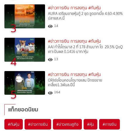
#ข่าวการเงิน การลงทุน
#ทันหุ้น
AURA เตรียมขายหุ้นกู้ 2 ชุด ชูดอกเบี้ย 4.60-4.90%
ปลายส.ค.นี้
3
14
#ข่าวการเงิน การลงทุน
#ทันหุ้น
AAI กำไรไตรมาส 2 ที่ 178 ล้านบาท โต 29.5% QoQ
เคาะปันผล 0.1416 บาท/หุ้น
4
13
#ข่าวการเงิน การลงทุน
#ทันหุ้น
ORIเร่งโอนคอนโดบางแสน ปักธงขาย
เกลี้ยง1.3พันล.ปีนี้
5
164
แท็กยอดนิยม
#
ทันหุ้น
#
ข่าวการเงิน
#
ข่าวเศรษฐกิจ
#
หุ้น
#
การเงิน