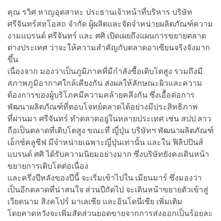
คุณ รวิศ หาญอุตสาหะ ประธานเจ้าหน้าที่บริหาร บริษัท
ศรีจันทร์สหโอสถ จำกัด ผู้ผลิตและจัดจำหน่ายผลิตภัณฑ์ความ
งามแบรนด์ ศรีจันทร์ และ ศศิ เปิดเผยถึงแผนการขยายตลาด
ต่างประเทศ ว่าจะให้ความสำคัญกับตลาดอาเซียนจริงจังมาก
ขึ้น
เนื่องจาก มองว่าเป็นภูมิภาคที่มีกำลังซื้อเติบโตสูง รวมถึงมี
สภาพภูมิอากาศใกล้เคียงกัน ส่งผลให้ลักษณะผิวและความ
ต้องการของผู้บริโภคมีความคล้ายคลึงกัน ซึ่งเอื้อต่อการ
พัฒนาผลิตภัณฑ์ที่ตอบโจทย์ตลาดได้อย่างมีประสิทธิภาพ
ที่ผ่านมา ศรีจันทร์ ทำตลาดอยู่ในหลายประเทศ เช่น สปป.ลาว
ถือเป็นตลาดที่เติบโตสูง ขณะที่ ญี่ปุ่น บริษัทฯ พัฒนาผลิตภัณฑ์
เอ็กซ์คลูซีฟ มีจำหน่ายเฉพาะญี่ปุ่นเท่านั้น และใน ฟิลิปปินส์
แบรนด์ ศศิ ได้รับความนิยมอย่างมาก ซึ่งบริษัทยังคงเดินหน้า
ขยายการเติบโตต่อเนื่อง
และครึ่งปีหลังของปีนี้ จะเริ่มเข้าไปใน เมียนมาร์ ซึ่งมองว่า
เป็นอีกตลาดที่น่าสนใจ ส่วนปีถัดไป จะเดินหน้าขยายตัวเข้าสู่
เวียดนาม สิงคโปร์ มาเลเซีย และอินโดนีเซีย เพิ่มเติม
โดยคาดหวังจะเพิ่มสัดส่วนยอดขายจากการส่งออกเป็นร้อยละ