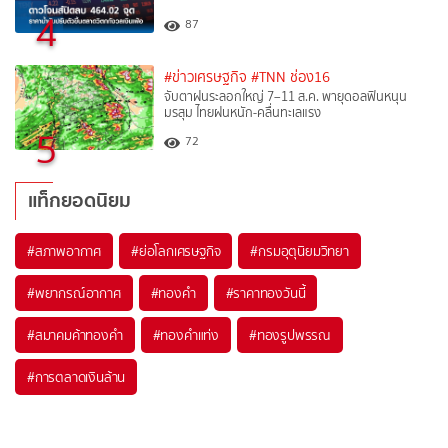
4
87
#ข่าวเศรษฐกิจ
#TNN ช่อง16
จับตาฝนระลอกใหญ่ 7–11 ส.ค. พายุดอลฟินหนุน
มรสุม ไทยฝนหนัก-คลื่นทะเลแรง
5
72
แท็กยอดนิยม
#
สภาพอากาศ
#
ย่อโลกเศรษฐกิจ
#
กรมอุตุนิยมวิทยา
#
พยากรณ์อากาศ
#
ทองคำ
#
ราคาทองวันนี้
#
สมาคมค้าทองคำ
#
ทองคำแท่ง
#
ทองรูปพรรณ
#
การตลาดเงินล้าน