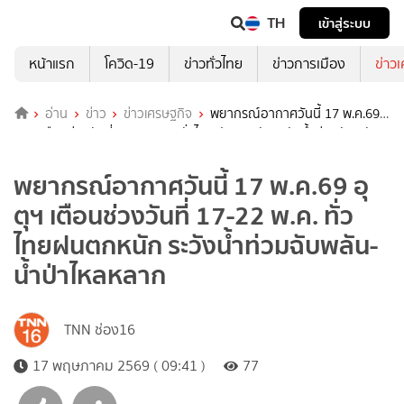
TH
เข้าสู่ระบบ
หน้าแรก
โควิด-19
ข่าวทั่วไทย
ข่าวการเมือง
ข่าว
อ่าน
ข่าว
ข่าวเศรษฐกิจ
พยากรณ์อากาศวันนี้ 17 พ.ค.69
อุตุฯ เตือนช่วงวันที่ 17-22 พ.ค. ทั่วไทยฝนตกหนัก ระวังน้ำท่วมฉับพลัน-
น้ำป่าไหลหลาก
พยากรณ์อากาศวันนี้ 17 พ.ค.69 อุ
ตุฯ เตือนช่วงวันที่ 17-22 พ.ค. ทั่ว
ไทยฝนตกหนัก ระวังน้ำท่วมฉับพลัน-
น้ำป่าไหลหลาก
TNN ช่อง16
17 พฤษภาคม 2569 ( 09:41 )
77