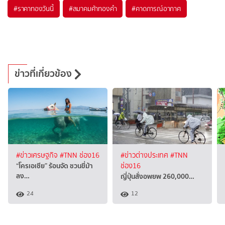
#
ราคาทองวันนี้
#
สมาคมค้าทองคำ
#
คาดการณ์อากาศ
ข่าวที่เกี่ยวข้อง
#ข่าวเศรษฐกิจ
#TNN ช่อง16
#ข่าวต่างประเทศ
#TNN
“โครเอเชีย” ร้อนจัด ชวนขี่ม้า
ช่อง16
ลง…
ญี่ปุ่นสั่งอพยพ 260,000…
24
12