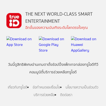
THE NEXT WORLD-CLASS SMART
ENTERTAINMENT
อีกขั้นของความบันเทิงระดับโลกตรงใจคุณ
วันนี้
ดู
สิทธิพิเศษ
อ่าน
เกม
ตาตั้ง
ช้อปปิ้ง
แพ็กเกจ
กล่องทรูไอดีทีวี
คอมมูนิตี้
บริการช่วยเหลือทรูไอดี
เกี่ยวกับทรูไอดี
ข้อกำหนดและเงื่อนไข
นโยบายความเป็นส่วนตัว
บริการช่วยเหลือ
ติดต่อเรา