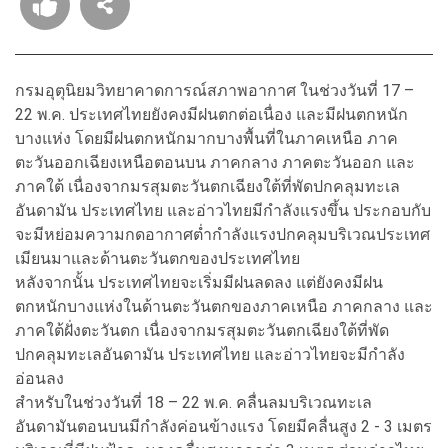
กรมอุตุนิยมวิทยาคาดการณ์สภาพอากาศ ในช่วงวันที่ 17 –
22 พ.ค. ประเทศไทยยังคงมีฝนตกต่อเนื่อง และมีฝนตกหนัก
บางแห่ง โดยมีฝนตกหนักมากบางพื้นที่ในภาคเหนือ ภาค
ตะวันออกเฉียงเหนือตอนบน ภาคกลาง ภาคตะวันออก และ
ภาคใต้ เนื่องจากมรสุมตะวันตกเฉียงใต้ที่พัดปกคลุมทะเล
อันดามัน ประเทศไทย และอ่าวไทยมีกำลังแรงขึ้น ประกอบกับ
จะมีหย่อมความกดอากาศต่ำกำลังแรงปกคลุมบริเวณประเทศ
เมียนมาและด้านตะวันตกของประเทศไทย
หลังจากนั้น ประเทศไทยจะเริ่มมีฝนลดลง แต่ยังคงมีฝน
ตกหนักบางแห่งในด้านตะวันตกของภาคเหนือ ภาคกลาง และ
ภาคใต้ฝั่งตะวันตก เนื่องจากมรสุมตะวันตกเฉียงใต้ที่พัด
ปกคลุมทะเลอันดามัน ประเทศไทย และอ่าวไทยจะมีกำลัง
อ่อนลง
สำหรับในช่วงวันที่ 18 – 22 พ.ค. คลื่นลมบริเวณทะเล
อันดามันตอนบนมีกำลังค่อนข้างแรง โดยมีคลื่นสูง 2 - 3 เมตร