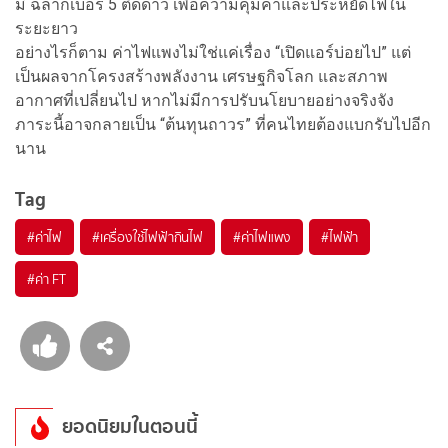
มี ฉลากเบอร์ 5 ติดดาว เพื่อความคุ้มค่าและประหยัดไฟใน
ระยะยาว
อย่างไรก็ตาม ค่าไฟแพงไม่ใช่แค่เรื่อง “เปิดแอร์บ่อยไป” แต่
เป็นผลจากโครงสร้างพลังงาน เศรษฐกิจโลก และสภาพ
อากาศที่เปลี่ยนไป หากไม่มีการปรับนโยบายอย่างจริงจัง
ภาระนี้อาจกลายเป็น “ต้นทุนถาวร” ที่คนไทยต้องแบกรับไปอีก
นาน
Tag
#
ค่าไฟ
#
เครื่องใช้ไฟฟ้ากินไฟ
#
ค่าไฟแพง
#
ไฟฟ้า
#
ค่า FT
ยอดนิยมในตอนนี้