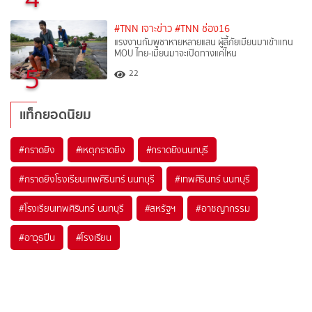
#TNN เจาะข่าว
#TNN ช่อง16
แรงงานกัมพูชาหายหลายแสน ผู้ลี้ภัยเมียนมาเข้าแทน
MOU ไทย-เมียนมาจะเปิดทางแค่ไหน
5
22
แท็กยอดนิยม
#
กราดยิง
#
เหตุกราดยิง
#
กราดยิงนนทบุรี
#
กราดยิงโรงเรียนเทพศิรินทร์ นนทบุรี
#
เทพศิรินทร์ นนทบุรี
#
โรงเรียนเทพศิรินทร์ นนทบุรี
#
สหรัฐฯ
#
อาชญากรรม
#
อาวุธปืน
#
โรงเรียน