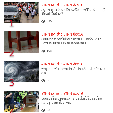
#TNN เจาะข่าว
#TNN ช่อง16
สรุปเหตุการณ์กราดยิง โรงเรียนเทพศิรินทร์ นนทบุรี
เกิดอะไรขึ้นบ้าง ?
1
835
#TNN เจาะข่าว
#TNN ช่อง16
ย้อนเหตุกราดยิงในไทย ที่เยาวชนเป็นผู้ก่อเหตุ และมุม
มองเปรียบเทียบบทเรียนจากสหรัฐฯ
2
108
#TNN เจาะข่าว
#TNN ช่อง16
พายุ "ดอลฟิน" จ่อจีน-ไต้หวัน ไทยเตือนฝนหนัก 6-9
ส.ค.
3
86
#TNN เจาะข่าว
#TNN ช่อง16
ย้อนรอยโศกนาฏกรรม กราดยิงในรั้วโรงเรียนไทย
ความสูญเสียที่ไม่อาจลืม
4
28