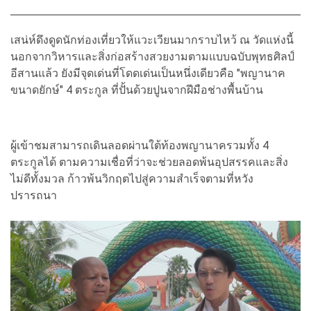
เสน่ห์ดึงดูดนักท่องเที่ยวให้แวะเวียนมากราบไหว้ ณ วัดแห่งนี้
นอกจากวิหารและสิ่งก่อสร้างสวยงามตามแบบฉบับพุทธศิลป์
อีสานแล้ว ยังมีจุดเด่นที่โดดเด่นเป็นหนึ่งเดียวคือ "พญานาค
ขนาดยักษ์" 4 ตระกูล ที่ปั้นด้วยปูนจากฝีมือช่างพื้นบ้าน
ผู้เข้าชมสามารถเดินลอดผ่านใต้ท้องพญานาครวมทั้ง 4
ตระกูลได้ ตามความเชื่อที่ว่าจะช่วยลอดพ้นอุปสรรคและสิ่ง
ไม่ดีทั้งมวล ก้าวพ้นวิกฤตไปสู่ความสำเร็จตามที่หวัง
ปรารถนา