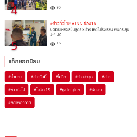
4
95
#ข่าวทั่วไทย
#TNN ช่อง16
นิติเวชเผยผลชันสูตร 8 ร่าง เหตุในโรงเรียน พบกระสุน
1-4 นัด
5
16
แท็กยอดนิยม
#
น้ำท่วม
#
ข่าววันนี้
#
โควิด
#
ข่าวล่าสุด
#
ข่าว
#
ข่าวทั่วไป
#
โควิด-19
#
gallerytnn
#
ฝนตก
#
สภาพอากาศ