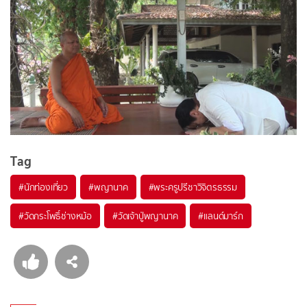
Tag
#
นักท่องเที่ยว
#
พญานาค
#
พระครูปรีชาวิจิตรธรรม
#
วัดกระโพธิ์ช่างหม้อ
#
วัดเจ้าปู่พญานาค
#
แลนด์มาร์ก