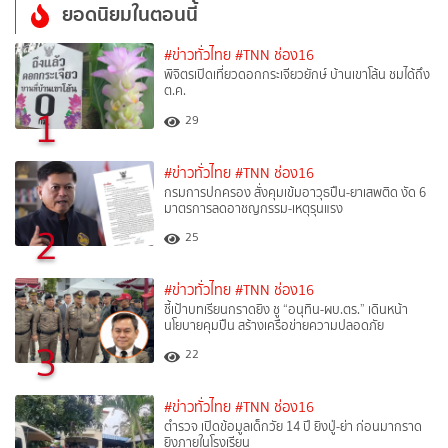
ยอดนิยมในตอนนี้
#ข่าวทั่วไทย
#TNN ช่อง16
พิจิตรเปิดเที่ยวดอกกระเจียวยักษ์ บ้านเขาโล้น ชมได้ถึง
ต.ค.
1
29
#ข่าวทั่วไทย
#TNN ช่อง16
กรมการปกครอง สั่งคุมเข้มอาวุธปืน-ยาเสพติด งัด 6
มาตรการลดอาชญกรรม-เหตุรุนแรง
2
25
#ข่าวทั่วไทย
#TNN ช่อง16
ชี้เป้าบทเรียนกราดยิง ชู “อนุทิน-ผบ.ตร.” เดินหน้า
นโยบายคุมปืน สร้างเครือข่ายความปลอดภัย
3
22
#ข่าวทั่วไทย
#TNN ช่อง16
ตำรวจ เปิดข้อมูลเด็กวัย 14 ปี ยิงปู่-ย่า ก่อนมากราด
ยิงภายในโรงเรียน