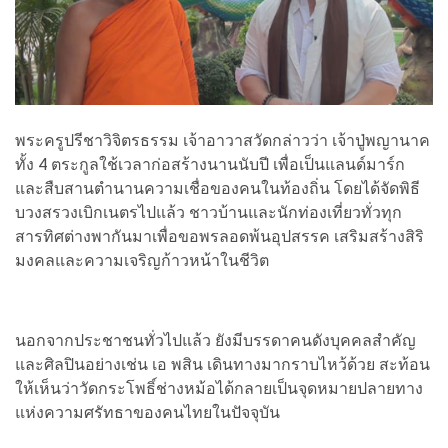
พระครูปรีชาวิจิตรธรรม เจ้าอาวาสวัดกล่าวว่า เจ้าปู่พญานาค
ทั้ง 4 ตระกูลใช้เวลาก่อสร้างนานนับปี เพื่อเป็นแลนด์มาร์ก
และสืบสานตำนานความเชื่อของคนในท้องถิ่น โดยได้จัดพิธี
บวงสรวงเบิกเนตรไปแล้ว ชาวบ้านและนักท่องเที่ยวทั่วทุก
สารทิศต่างพากันมาเพื่อขอพรลอดพ้นอุปสรรค เสริมสร้างสิริ
มงคลและความเจริญก้าวหน้าในชีวิต
นอกจากประชาชนทั่วไปแล้ว ยังมีบรรดาคนดังบุคคลสำคัญ
และศิลปินอย่างเช่น เอ พสิน เดินทางมากราบไหว้ด้วย สะท้อน
ให้เห็นว่าวัดกระโพธิ์ช่างหม้อได้กลายเป็นจุดหมายปลายทาง
แห่งความศรัทธาของคนไทยในปัจจุบัน