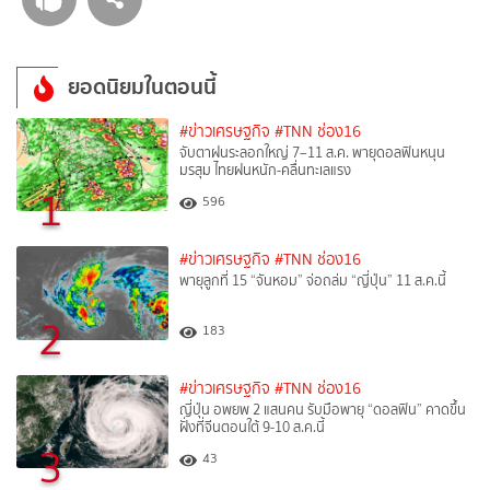
ยอดนิยมในตอนนี้
#ข่าวเศรษฐกิจ
#TNN ช่อง16
จับตาฝนระลอกใหญ่ 7–11 ส.ค. พายุดอลฟินหนุน
มรสุม ไทยฝนหนัก-คลื่นทะเลแรง
1
596
#ข่าวเศรษฐกิจ
#TNN ช่อง16
พายุลูกที่ 15 “จันหอม” จ่อถล่ม “ญี่ปุ่น” 11 ส.ค.นี้
2
183
#ข่าวเศรษฐกิจ
#TNN ช่อง16
ญี่ปุ่น อพยพ 2 แสนคน รับมือพายุ “ดอลฟิน” คาดขึ้น
ฝั่งที่จีนตอนใต้ 9-10 ส.ค.นี้
3
43