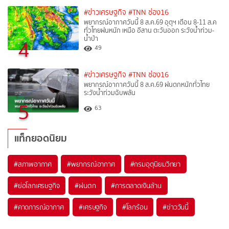
#ข่าวเศรษฐกิจ
#TNN ช่อง16
พยากรณ์อากาศวันนี้ 8 ส.ค.69 อุตุฯ เตือน 8-11 ส.ค
ทั่วไทยฝนหนัก เหนือ อีสาน ตะวันออก ระวังน้ำท่วม-
น้ำป่า
4
49
#ข่าวเศรษฐกิจ
#TNN ช่อง16
พยากรณ์อากาศวันนี้ 8 ส.ค.69 ฝนตกหนักทั่วไทย
ระวังน้ำท่วมฉับพลัน
5
63
แท็กยอดนิยม
#
สภาพอากาศ
#
พยากรณ์อากาศ
#
กรมอุตุนิยมวิทยา
#
ย่อโลกเศรษฐกิจ
#
ฝนตก
#
การตลาดเงินล้าน
#
คาดการณ์อากาศ
#
เศรษฐกิจ
#
โลกร้อน
#
ข่าววันนี้