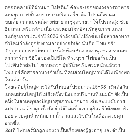
ตลอดหลายปีที่ผ่านมา “โปรตีน” คือพระเอกของวงการอาหาร
และสุขภาพ ตั้งแต่อาหารเสริม เครื่องดื่ม ไปจนถึงขนม
ขบเคี้ยว ทุกแบรนด์ต่างพยายามชูจุดขายว่าให้โปรตีนสูง ช่วย
อิ่มนาน เสริมกล้ามเนื้อ และตอบโจทย์คนรักสุขภาพ แต่เท
รนด์สุขภาพประจำปี 2026 กำลังขยับไปอีกขั้น เมื่อสารอาหาร
ตัวใหม่กำลังถูกจับตามองอย่างจริงจัง นั่นคือ “ไฟเบอร์”
สัญญาณการเปลี่ยนแปลงนี้สะท้อนชัดจากคำพูดของ รามอน
ลากวาร์ตา ซีอีโอของเป๊ปซี่โค ที่ระบุว่า “ไฟเบอร์จะเป็น
โปรตีนตัวต่อไป” เขาบอกว่า ผู้บริโภคเริ่มตระหนักแล้วว่า
ไฟเบอร์คือสารอาหารจำเป็น ที่คนส่วนใหญ่ทานได้ไม่เพียงพอ
ในแต่ละวัน
โดยเฉลี่ยผู้ใหญ่ควรได้รับไฟเบอร์ประมาณ 25–38 กรัมต่อวัน
แต่คนส่วนใหญ่ได้ไม่ถึงครึ่งหนึ่งของปริมาณที่แนะนำ ซึ่งเป็น
หนึ่งในสาเหตุของปัญหาสุขภาพมากมาย เช่น ระบบขับถ่าย
แปรปรวน ท้องผูกเรื้อรัง ลำไส้ไม่แข็งแรง จุลินทรีย์ดีลดลง หิว
บ่อย ควบคุมน้ำหนักยาก น้ำตาลและไขมันในเลือดควบคุม
ยากขึ้น
เดิมที่ ไฟเบอร์มักถูกมองว่าเป็นเรื่องของผู้สูงอายุ และจำเป็น