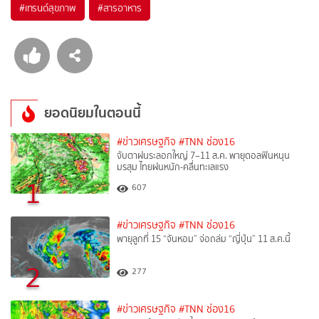
#
เทรนด์สุขภาพ
#
สารอาหาร
ยอดนิยมในตอนนี้
#ข่าวเศรษฐกิจ
#TNN ช่อง16
จับตาฝนระลอกใหญ่ 7–11 ส.ค. พายุดอลฟินหนุน
มรสุม ไทยฝนหนัก-คลื่นทะเลแรง
1
607
#ข่าวเศรษฐกิจ
#TNN ช่อง16
พายุลูกที่ 15 “จันหอม” จ่อถล่ม “ญี่ปุ่น” 11 ส.ค.นี้
2
277
#ข่าวเศรษฐกิจ
#TNN ช่อง16