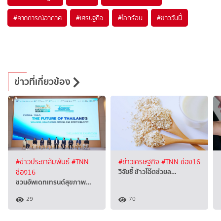
#
คาดการณ์อากาศ
#
เศรษฐกิจ
#
โลกร้อน
#
ข่าววันนี้
ข่าวที่เกี่ยวข้อง
#ข่าวประชาสัมพันธ์
#TNN
#ข่าวเศรษฐกิจ
#TNN ช่อง16
วิจัยชี้ ข้าวโอ๊ตช่วยล…
ช่อง16
ชวนอัพเดทเทรนด์สุขภาพ…
29
70