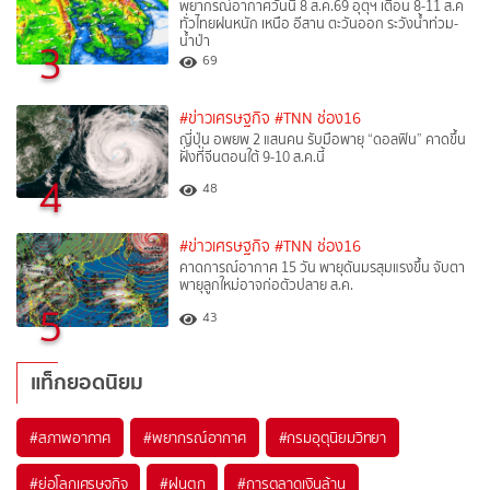
พยากรณ์อากาศวันนี้ 8 ส.ค.69 อุตุฯ เตือน 8-11 ส.ค
ทั่วไทยฝนหนัก เหนือ อีสาน ตะวันออก ระวังน้ำท่วม-
น้ำป่า
3
69
#ข่าวเศรษฐกิจ
#TNN ช่อง16
ญี่ปุ่น อพยพ 2 แสนคน รับมือพายุ “ดอลฟิน” คาดขึ้น
ฝั่งที่จีนตอนใต้ 9-10 ส.ค.นี้
4
48
#ข่าวเศรษฐกิจ
#TNN ช่อง16
คาดการณ์อากาศ 15 วัน พายุดันมรสุมแรงขึ้น จับตา
พายุลูกใหม่อาจก่อตัวปลาย ส.ค.
5
43
แท็กยอดนิยม
#
สภาพอากาศ
#
พยากรณ์อากาศ
#
กรมอุตุนิยมวิทยา
#
ย่อโลกเศรษฐกิจ
#
ฝนตก
#
การตลาดเงินล้าน