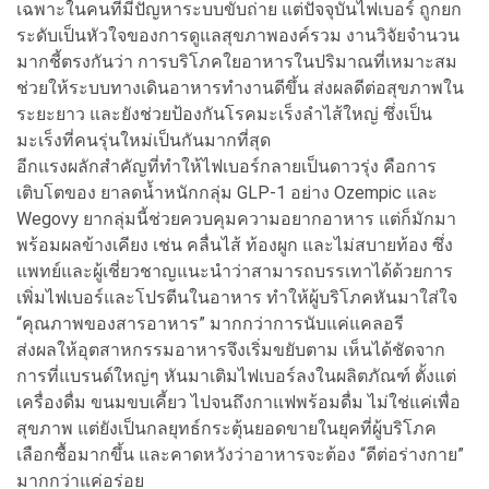
เฉพาะในคนที่มีปัญหาระบบขับถ่าย แต่ปัจจุบันไฟเบอร์ ถูกยก
ระดับเป็นหัวใจของการดูแลสุขภาพองค์รวม งานวิจัยจำนวน
มากชี้ตรงกันว่า การบริโภคใยอาหารในปริมาณที่เหมาะสม
ช่วยให้ระบบทางเดินอาหารทำงานดีขึ้น ส่งผลดีต่อสุขภาพใน
ระยะยาว และยังช่วยป้องกันโรคมะเร็งลำไส้ใหญ่ ซึ่งเป็น
มะเร็งที่คนรุ่นใหม่เป็นกันมากที่สุด
อีกแรงผลักสำคัญที่ทำให้ไฟเบอร์กลายเป็นดาวรุ่ง คือการ
เติบโตของ ยาลดน้ำหนักกลุ่ม GLP-1 อย่าง Ozempic และ
Wegovy ยากลุ่มนี้ช่วยควบคุมความอยากอาหาร แต่ก็มักมา
พร้อมผลข้างเคียง เช่น คลื่นไส้ ท้องผูก และไม่สบายท้อง ซึ่ง
แพทย์และผู้เชี่ยวชาญแนะนำว่าสามารถบรรเทาได้ด้วยการ
เพิ่มไฟเบอร์และโปรตีนในอาหาร ทำให้ผู้บริโภคหันมาใส่ใจ
“คุณภาพของสารอาหาร” มากกว่าการนับแค่แคลอรี
ส่งผลให้อุตสาหกรรมอาหารจึงเริ่มขยับตาม เห็นได้ชัดจาก
การที่แบรนด์ใหญ่ๆ หันมาเติมไฟเบอร์ลงในผลิตภัณฑ์ ตั้งแต่
เครื่องดื่ม ขนมขบเคี้ยว ไปจนถึงกาแฟพร้อมดื่ม ไม่ใช่แค่เพื่อ
สุขภาพ แต่ยังเป็นกลยุทธ์กระตุ้นยอดขายในยุคที่ผู้บริโภค
เลือกซื้อมากขึ้น และคาดหวังว่าอาหารจะต้อง “ดีต่อร่างกาย”
มากกว่าแค่อร่อย