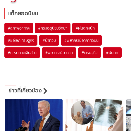
แท็กยอดนิยม
#
สภาพอากาศ
#
กรมอุตุนิยมวิทยา
#
ฝนตกหนัก
#
ย่อโลกเศรษฐกิจ
#
น้ำท่วม
#
พยากรณ์อากาศวันนี้
#
การตลาดเงินล้าน
#
พยากรณ์อากาศ
#
เศรษฐกิจ
#
ฝนตก
ข่าวที่เกี่ยวข้อง