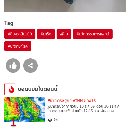
Tag
#
อิมครานิบ100
#
มะเร็ง
#
คีโม
#
นวัตกรรมการแพทย์
#
ยารักษาโรค
ยอดนิยมในตอนนี้
#ข่าวเศรษฐกิจ
#TNN ช่อง16
พยากรณ์อากาศวันนี้ 10 ส.ค.69 เตือน 10-11 ส.ค.
ไทยตอนบนระวังฝนหนัก 12-15 ส.ค. ฝนลดลง
1
94