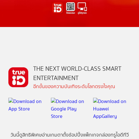
THE NEXT WORLD-CLASS SMART
ENTERTAINMENT
อีกขั้นของความบันเทิงระดับโลกตรงใจคุณ
วันนี้
ดู
สิทธิพิเศษ
อ่าน
เกม
ตาตั้ง
ช้อปปิ้ง
แพ็กเกจ
กล่องทรูไอดีทีวี