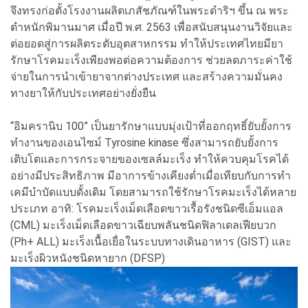
จึงทรงก่อตั้งโรงงานผลิตเภสัชภัณฑ์ในพระดําริฯ ขึ้น ณ พระ
ตำหนักพิมานมาศ เมื่อปี พ.ศ. 2563 เพื่อสนับสนุนงานวิจัยและ
ต่อยอดสู่การผลิตระดับอุตสาหกรรม ทำให้ประเทศไทยมียา
รักษาโรคมะเร็งเพียงพอต่อความต้องการ ช่วยลดภาระค่าใช้
จ่ายในการนำเข้ายาจากต่างประเทศ และสร้างความมั่นคง
ทางยาให้กับประเทศอย่างยั่งยืน
“อิมครานิบ 100” เป็นยารักษาแบบมุ่งเป้าที่ออกฤทธิ์ยับยั้งการ
ทำงานของเอนไซม์ Tyrosine kinase ซึ่งสามารถยับยั้งการ
เติบโตและการกระจายของเซลล์มะเร็ง ทำให้ควบคุมโรคได้
อย่างมีประสิทธิภาพ มีอาการข้างเคียงต่ำเมื่อเทียบกับการทำ
เคมีบำบัดแบบดั้งเดิม โดยสามารถใช้รักษาโรคมะเร็งได้หลาย
ประเภท อาทิ: โรคมะเร็งเม็ดเลือดขาวเรื้อรังชนิดซีเอ็มแอล
(CML) มะเร็งเม็ดเลือดขาวเฉียบพลันชนิดฟิลาเดลเฟียบวก
(Ph+ ALL) มะเร็งเนื้อเยื่อในระบบทางเดินอาหาร (GIST) และ
มะเร็งผิวหนังชนิดหายาก (DFSP)