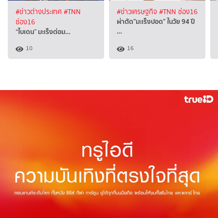
#ข่าวต่างประเทศ
#TNN
#ข่าวเศรษฐกิจ
#TNN ช่อง16
ผ่าตัด"มะเร็งปอด" ในวัย 94 ปี
ช่อง16
…
“ไบเดน” มะเร็งต่อม…
10
16