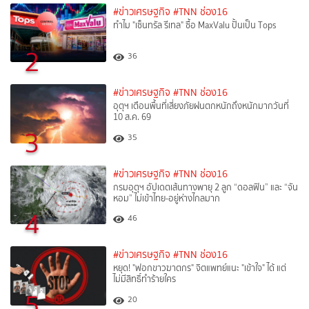
#ข่าวเศรษฐกิจ
#TNN ช่อง16
ทำไม "เซ็นทรัล รีเทล" ซื้อ MaxValu ปั้นเป็น Tops
2
36
#ข่าวเศรษฐกิจ
#TNN ช่อง16
อุตุฯ เตือนพื้นที่เสี่ยงภัยฝนตกหนักถึงหนักมากวันที่
10 ส.ค. 69
3
35
#ข่าวเศรษฐกิจ
#TNN ช่อง16
กรมอุตุฯ อัปเดตเส้นทางพายุ 2 ลูก “ดอลฟิน” และ “จัน
หอม” ไม่เข้าไทย-อยู่ห่างไกลมาก
4
46
#ข่าวเศรษฐกิจ
#TNN ช่อง16
หยุด! "ฟอกขาวฆาตกร" จิตแพทย์แนะ "เข้าใจ" ได้ แต่
ไม่มีสิทธิ์ทำร้ายใคร
5
20