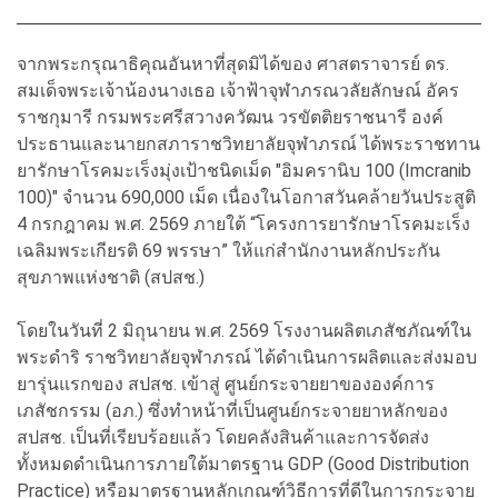
จากพระกรุณาธิคุณอันหาที่สุดมิได้ของ ศาสตราจารย์ ดร.
สมเด็จพระเจ้าน้องนางเธอ เจ้าฟ้าจุฬาภรณวลัยลักษณ์ อัคร
ราชกุมารี กรมพระศรีสวางควัฒน วรขัตติยราชนารี องค์
ประธานและนายกสภาราชวิทยาลัยจุฬาภรณ์ ได้พระราชทาน
ยารักษาโรคมะเร็งมุ่งเป้าชนิดเม็ด "อิมครานิบ 100 (Imcranib
100)" จำนวน 690,000 เม็ด เนื่องในโอกาสวันคล้ายวันประสูติ
4 กรกฎาคม พ.ศ. 2569 ภายใต้ “โครงการยารักษาโรคมะเร็ง
เฉลิมพระเกียรติ 69 พรรษา” ให้แก่สำนักงานหลักประกัน
สุขภาพแห่งชาติ (สปสช.)
โดยในวันที่ 2 มิถุนายน พ.ศ. 2569 โรงงานผลิตเภสัชภัณฑ์ใน
พระดําริ ราชวิทยาลัยจุฬาภรณ์ ได้ดำเนินการผลิตและส่งมอบ
ยารุ่นแรกของ สปสช. เข้าสู่ ศูนย์กระจายยาขององค์การ
เภสัชกรรม (อภ.) ซึ่งทำหน้าที่เป็นศูนย์กระจายยาหลักของ
สปสช. เป็นที่เรียบร้อยแล้ว โดยคลังสินค้าและการจัดส่ง
ทั้งหมดดำเนินการภายใต้มาตรฐาน GDP (Good Distribution
Practice) หรือมาตรฐานหลักเกณฑ์วิธีการที่ดีในการกระจาย