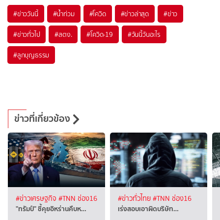
#
ข่าววันนี้
#
น้ำท่วม
#
โควิด
#
ข่าวล่าสุด
#
ข่าว
#
ข่าวทั่วไป
#
สตง.
#
โควิด-19
#
วันนี้วันอะไร
#
ลูกบุญธรรม
ข่าวที่เกี่ยวข้อง
#ข่าวเศรษฐกิจ
#TNN ช่อง16
#ข่าวทั่วไทย
#TNN ช่อง16
"ทรัมป์" ชี้คุยอิหร่านคืบห…
เร่งสอบเอาผิดบริษัท…