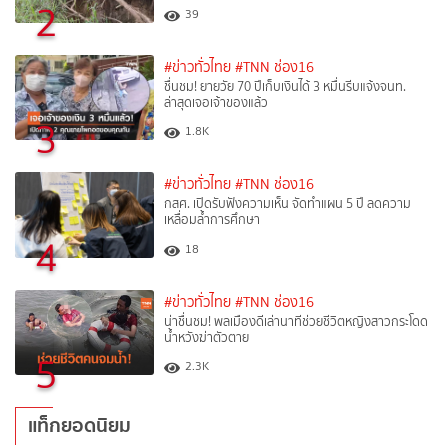
2
39
#ข่าวทั่วไทย
#TNN ช่อง16
ชื่นชม! ยายวัย 70 ปีเก็บเงินได้ 3 หมื่นรีบแจ้งจนท.
ล่าสุดเจอเจ้าของแล้ว
3
1.8K
#ข่าวทั่วไทย
#TNN ช่อง16
กสศ. เปิดรับฟังความเห็น จัดทำแผน 5 ปี ลดความ
เหลื่อมล้ำการศึกษา
4
18
#ข่าวทั่วไทย
#TNN ช่อง16
น่าชื่นชม! พลเมืองดีเล่านาทีช่วยชีวิตหญิงสาวกระโดด
น้ำหวังฆ่าตัวตาย
5
2.3K
แท็กยอดนิยม