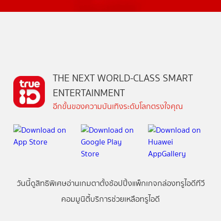
THE NEXT WORLD-CLASS SMART
ENTERTAINMENT
อีกขั้นของความบันเทิงระดับโลกตรงใจคุณ
วันนี้
ดู
สิทธิพิเศษ
อ่าน
เกม
ตาตั้ง
ช้อปปิ้ง
แพ็กเกจ
กล่องทรูไอดีทีวี
คอมมูนิตี้
บริการช่วยเหลือทรูไอดี