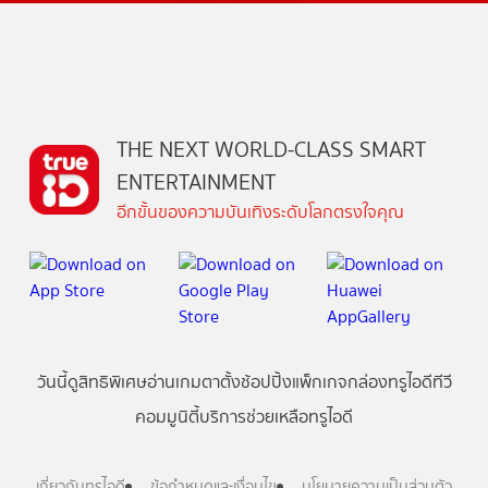
THE NEXT WORLD-CLASS SMART
ENTERTAINMENT
อีกขั้นของความบันเทิงระดับโลกตรงใจคุณ
วันนี้
ดู
สิทธิพิเศษ
อ่าน
เกม
ตาตั้ง
ช้อปปิ้ง
แพ็กเกจ
กล่องทรูไอดีทีวี
คอมมูนิตี้
บริการช่วยเหลือทรูไอดี
เกี่ยวกับทรูไอดี
ข้อกำหนดและเงื่อนไข
นโยบายความเป็นส่วนตัว