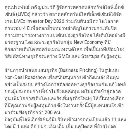
คุณประพันธ์ เจริญประวัติ ผู้จัดการตลาดหลักทรัพย์ไลฟ์เอ็กซ์
เช้นจ์ (LiVEx) กล่าวว่า ตลาดหลักทรัพย์ไลฟ์เอ็กซ์เช้นจ์ได้จัด
งาน LiVEx Investor Day 2026 ร่วมกับพันธมิตร ในโอกาส
ครบรอบ 4 ปี เพื่อตอกย้ำบทบาทสำคัญในการยกระดับขีด
ความสามารถทางการแข่งขันของธุรกิจไทย ให้เติบโตอย่างมี
มาตรฐาน โดยเฉพาะธุรกิจในกลุ่ม New Economy ที่มี
ศักยภาพเติบโต สอดรับเมกะเทรนด์โลก เพื่อเป็นเวทีเชื่อมโยง
วิสัยทัศน์ทางธุรกิจระหว่าง SMEs และ Startups กับผู้ลงทุน
ผ่านการนำเสนอแผนธุรกิจ (Business Pitching) ในรูปแบบ
Non-Deal Roadshow เพื่อสนับสนุนการเข้าถึงแหล่งเงินทุน
อย่างเป็นระบบ สร้างโอกาสต่อยอดทางธุรกิจร่วมกัน แก้โจทย์
ของผู้ประกอบการที่เข้าไปถึงแหล่งทุน เตรียมตัวเข้าสู่ตลาด
ทุน เพิ่มโอกาสเติบโต และยังเพิ่มธุรกิจใหม่ๆ ให้เป็นทางเลือก
ที่มีคุณภาพกับผู้ลงทุนด้วย ซึ่งในงานครั้งนี้มีผู้ลงทนสนใจเข้า
มาร่วมฟังธุรกิจกว่า 200 คน
ปัจจุบันที่ไลฟ์เอ็กซ์เช้นจ์มีบริษัทเข้ามาจดทะเบียนแล้ว 11 แห่ง
โดยมี 1 แห่ง คือ บมจ. เอ็ม เอ็ม เอ็ม แคปิตอล ที่ย้ายไปจด