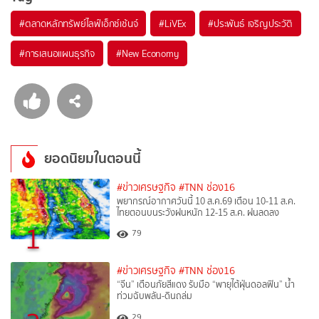
#
ตลาดหลักทรัพย์ไลฟ์เอ็กซ์เช้นจ์
#
LiVEx
#
ประพันธ์ เจริญประวัติ
#
การเสนอแผนธุรกิจ
#
New Economy
ยอดนิยมในตอนนี้
#ข่าวเศรษฐกิจ
#TNN ช่อง16
พยากรณ์อากาศวันนี้ 10 ส.ค.69 เตือน 10-11 ส.ค.
ไทยตอนบนระวังฝนหนัก 12-15 ส.ค. ฝนลดลง
1
79
#ข่าวเศรษฐกิจ
#TNN ช่อง16
“จีน” เตือนภัยสีแดง รับมือ “พายุไต้ฝุ่นดอลฟิน” น้ำ
ท่วมฉับพลัน-ดินถล่ม
29