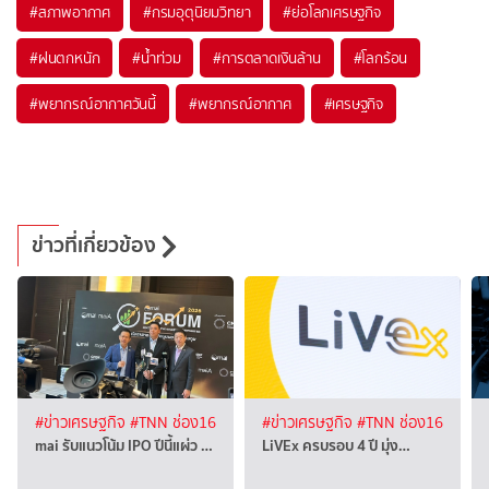
#
สภาพอากาศ
#
กรมอุตุนิยมวิทยา
#
ย่อโลกเศรษฐกิจ
#
ฝนตกหนัก
#
น้ำท่วม
#
การตลาดเงินล้าน
#
โลกร้อน
#
พยากรณ์อากาศวันนี้
#
พยากรณ์อากาศ
#
เศรษฐกิจ
ข่าวที่เกี่ยวข้อง
#ข่าวเศรษฐกิจ
#TNN ช่อง16
#ข่าวเศรษฐกิจ
#TNN ช่อง16
mai รับแนวโน้ม IPO ปีนี้แผ่ว …
LiVEx ครบรอบ 4 ปี มุ่ง…