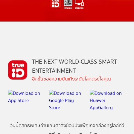
THE NEXT WORLD-CLASS SMART
ENTERTAINMENT
อีกขั้นของความบันเทิงระดับโลกตรงใจคุณ
วันนี้
ดู
สิทธิพิเศษ
อ่าน
เกม
ตาตั้ง
ช้อปปิ้ง
แพ็กเกจ
กล่องทรูไอดีทีวี