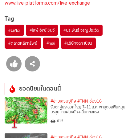
www.live-platforms.com/live-exchange
Tag
#
LiVEx
#
ไลฟ์เอ็กซ์เช้นจ์
#
ประพันธ์เจริญประวัติ
#
ตลาดหลักทรัพย์
#
mai
#
บริษัทจดทะเบียน
ยอดนิยมในตอนนี้
#ข่าวเศรษฐกิจ
#TNN ช่อง16
จับตาฝนระลอกใหญ่ 7–11 ส.ค. พายุดอลฟินหนุน
มรสุม ไทยฝนหนัก-คลื่นทะเลแรง
1
615
#ข่าวเศรษฐกิจ
#TNN ช่อง16