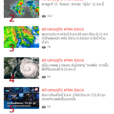
พายุลูกที่ 15 “จันหอม” จ่อถล่ม “ญี่ปุ่น” 11 ส.ค.นี้
2
322
#ข่าวเศรษฐกิจ
#TNN ช่อง16
พยากรณ์อากาศวันนี้ 8 ส.ค.69 อุตุฯ เตือน 8-11 ส.ค
ทั่วไทยฝนหนัก เหนือ อีสาน ตะวันออก ระวังน้ำท่วม-
น้ำป่า
3
76
#ข่าวเศรษฐกิจ
#TNN ช่อง16
ญี่ปุ่น อพยพ 2 แสนคน รับมือพายุ “ดอลฟิน” คาดขึ้น
ฝั่งที่จีนตอนใต้ 9-10 ส.ค.นี้
4
50
#ข่าวเศรษฐกิจ
#TNN ช่อง16
หุ้นดาวโจนส์วันนี้ 8 ส.ค. 2569 ปิดบวก 151.83 จุด
คลายกังวลเฟดขึ้นดอกเบี้ย
5
59