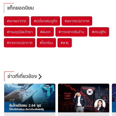
แท็กยอดนิยม
#
สภาพอากาศ
#
ย่อโลกเศรษฐกิจ
#
พยากรณ์อากาศ
#
กรมอุตุนิยมวิทยา
#
ฝนตก
#
การตลาดเงินล้าน
#
เศรษฐกิจ
#
คาดการณ์อากาศ
#
โลกร้อน
#
พายุ
ข่าวที่เกี่ยวข้อง