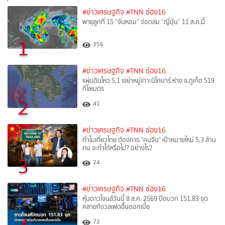
#ข่าวเศรษฐกิจ
#TNN ช่อง16
พายุลูกที่ 15 “จันหอม” จ่อถล่ม “ญี่ปุ่น” 11 ส.ค.นี้
1
356
#ข่าวเศรษฐกิจ
#TNN ช่อง16
แผ่นดินไหว 5.1 เขย่าหมู่เกาะนิโคบาร์ ห่าง จ.ภูเก็ต 519
กิโลเมตร
2
41
#ข่าวเศรษฐกิจ
#TNN ช่อง16
ทำไมเที่ยวไทย ต้องการ "คนจีน" เป้าหมายใหม่ 5.3 ล้าน
คน จะทำได้หรือไม่? อย่างไร?
3
24
#ข่าวเศรษฐกิจ
#TNN ช่อง16
หุ้นดาวโจนส์วันนี้ 8 ส.ค. 2569 ปิดบวก 151.83 จุด
คลายกังวลเฟดขึ้นดอกเบี้ย
72