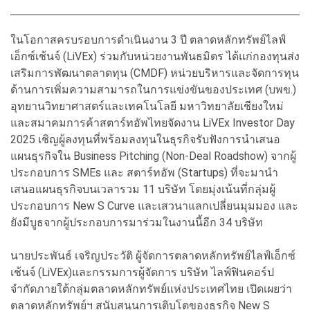
ในโอกาสครบรอบการดำเนินงาน 3 ปี ตลาดหลักทรัพย์ไลฟ์
เอ็กซ์เช้นจ์ (LiVEx) ร่วมกับหน่วยงานพันธมิตร ได้แก่กองทุนส่ง
เสริมการพัฒนาตลาดทุน (CMDF) หน่วยบริหารและจัดการทุน
ด้านการเพิ่มความสามารถในการแข่งขันของประเทศ (บพข.)
อุทยานวิทยาศาสตร์และเทคโนโลยี มหาวิทยาลัยเชียงใหม่
และสมาคมการค้าสตาร์ทอัพไทยจัดงาน LiVEx Investor Day
2025 เชิญผู้ลงทุนที่พร้อมลงทุนในธุรกิจรับฟังการนำเสนอ
แผนธุรกิจใน Business Pitching (Non-Deal Roadshow) จากผู้
ประกอบการ SMEs และ สตาร์ทอัพ (Startups) ที่จะมานำ
เสนอแผนธุรกิจบนเวลารวม 11 บริษัท โดยมุ่งเน้นที่กลุ่มผู้
ประกอบการ New S Curve และเสวนาแลกเปลี่ยนมุมมอง และ
ยังมีบูธจากผู้ประกอบการมาร่วมในงานนี้อีก 34 บริษัท
นายประพันธ์ เจริญประวัติ ผู้จัดการตลาดหลักทรัพย์ไลฟ์เอ็กซ์
เช้นจ์ (LiVEx)และกรรมการผู้จัดการ บริษัท ไลฟ์ฟินคอร์ป
จำกัดภายใต้กลุ่มตลาดหลักทรัพย์แห่งประเทศไทย เปิดเผยว่า
ตลาดหลักทรัพย์ฯ สนับสนุนการเติบโตของธุรกิจ New S