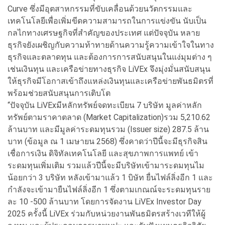
Curve ซึ่งมีอุตสาหกรรมที่ขับเคลื่อนด้วยนวัตกรรมและ
เทคโนโลยีเพื่อเพิ่มขีดความสามารถในการแข่งขัน นับเป็น
กลไกทางเศรษฐกิจที่สำคัญของประเทศ แต่ปัจจุบัน หลาย
ธุรกิจยังเผชิญกับความท้าทายด้านความรู้ความเข้าใจในทาง
ธุรกิจและตลาดทุน และต้องการการสนับสนุนในแง่มุมต่าง ๆ
เช่นเงินทุน และเครือข่ายทางธุรกิจ LiVEx จึงมุ่งมั่นสนับสนุน
ให้ธุรกิจมีโอกาสเข้าถึงแหล่งเงินทุนและเครือข่ายพันธมิตรที่
พร้อมช่วยสนับสนุนการเติบโต
“ปัจจุบัน LiVExมีหลักทรัพย์จดทะเบียน 7 บริษัท มูลค่าหลัก
ทรัพย์ตามราคาตลาด (Market Capitalization)รวม 5,210.62
ล้านบาท และมีมูลค่าระดมทุนรวม (Issuer size) 287.5 ล้าน
บาท (ข้อมูล ณ 1 เมษายน 2568) ซึ่งคาดว่าปีนี้จะมีธุรกิจสิน
เชื่อการเงิน ดิจิทัลเทคโนโลยี และสุขภาพการแพทย์ เข้า
ระดมทุนเพิ่มเติม รวมแล้วปีนี้จะมีบริษัทเข้ามาระดมทุนไม
น้อยกว่า 3 บริษัท หลังเข้ามาแล้ว 1 บิษัท ยื่นไฟล์ลิ่งอีก 1 และ
กำลังจะเข้ามายืนไฟล์ลิ่งอีก 1 ซึ่งตามเกณณ์จะระดมทุนราย
ละ 10 -500 ล้านบาท โดยการจัดงาน LiVEx Investor Day
2025 ครั้งนี้ LiVEx ร่วมกับหน่วยงานพันธมิตรสร้างเวทีให้ผู้