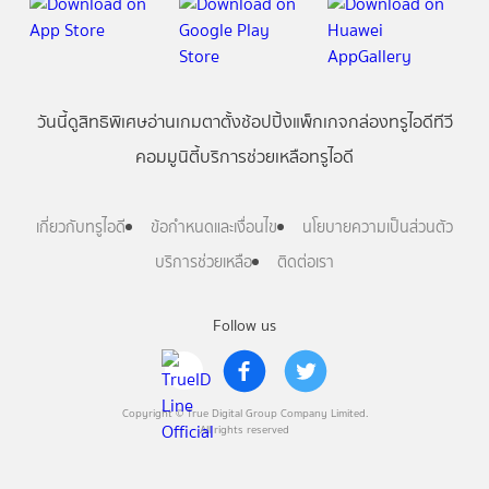
วันนี้
ดู
สิทธิพิเศษ
อ่าน
เกม
ตาตั้ง
ช้อปปิ้ง
แพ็กเกจ
กล่องทรูไอดีทีวี
คอมมูนิตี้
บริการช่วยเหลือทรูไอดี
เกี่ยวกับทรูไอดี
ข้อกำหนดและเงื่อนไข
นโยบายความเป็นส่วนตัว
บริการช่วยเหลือ
ติดต่อเรา
Follow us
Copyright © True Digital Group Company Limited.
All rights reserved