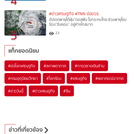
4
#ข่าวเศรษฐกิจ
#TNN ช่อง16
อัปเดตพายุไต้ฝุ่น"ดอลฟิน ไม่กระทบไทย ส่วนพายุโซน
ร้อน"จันหอม” อยู่ห่างไกลมาก
5
23
แท็กยอดนิยม
#
ย่อโลกเศรษฐกิจ
#
สภาพอากาศ
#
การตลาดเงินล้าน
#
กรมอุตุนิยมวิทยา
#
โลกร้อน
#
เศรษฐกิจ
#
พยากรณ์อากาศ
#
ข่าววันนี้
#
ข่าวเศรษฐกิจ
#
จีน
ข่าวที่เกี่ยวข้อง