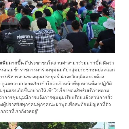
พิ่มมากขึ้น
มีประชาชนในส่วนต่างๆมาร่วมมากขึ้น คิดว่า
ไหนกลุ่มข้าราชการมาร่วมชุมนุมกับกลุ่มประชาชนปลดแอก
าการบริหารงานของคุณประยุทธ์ น่าจะวิกฤติและจะต้อง
ูแลความปลอดภัย เข้าใจว่าเจ้าหน้าที่ทุกท่านที่มาปฏิบัติ
มรุนแรงเกิดขึ้นอยากให้เข้าใจเรื่องของสิทธิเสรีภาพตาม
่าการชุมนุมมีการแจ้งการชุมนุมเรียบร้อยแล้วส่วนการยั่ว
ทางผู้ปราศรัยทุกๆคนทุกๆคณะมาพูดเพื่อสะท้อนปัญหาที่ตัว
กว่าที่เรากังวลอยู่"