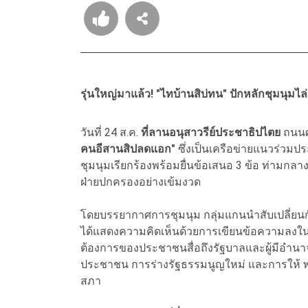
รุ่นใหญ่มาแล้ว! "ไทบ้านสิบ่ทน" ปักหลักชุมนุม
วันที่ 24 ส.ค.
ที่ลานอนุสาวรีย์ประชาธิปไตย
ถนนศร
คนอีสานสิปลดแอก"
ซึ่งเป็นเครือข่ายแนวร่วม
ชุมนุมเรียกร้องพร้อมยื่นข้อเสนอ 3 ข้อ ท่าม
ฝ่ายปกครองอย่างเข้มงวด
โดยบรรยากาศการชุมนุม กลุ่มแกนนำสับเปลี่ยนกันข
ได้แสดงความคิดเห็นด้วยการเขียนข้อความลงใน
ต้องการของประชาชนสื่อถึงรัฐบาลและผู้มีอำนา
ประชาชน การร่างรัฐธรรมนูญใหม่ และการให้ พ
สภา