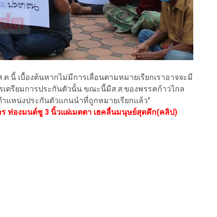
ส.ค.นี้ เบื้องต้นหากไม่มีการเลื่อนตามหมายเรียกเราอาจจะมี
ารเตรียมการประกันตัวนั้น ขณะนี้มีส.ส.ของพรรคก้าวไกล
ตำแหน่งประกันตัวแกนนำที่ถูกหมายเรียกแล้ว"
ท่องมนต์ชู 3 นิ้วแผ่เมตตา เฮคลื่นมนุษย์สุดคึก(คลิป)