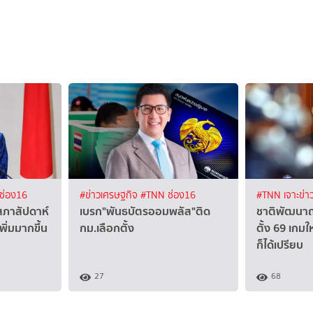
ช่อง16
#ข่าวเศรษฐกิจ
#TNN ช่อง16
#TNN เจาะข่า
บสภาสัปดาห์
เบรก"พันธบัตรออมพลัส"ติด
ชาติพัฒนาถอ
ิ่มมากขึ้น
กม.เลือกตั้ง
ตั้ง 69 เกมใ
ก็ได้เปรียบ
27
68