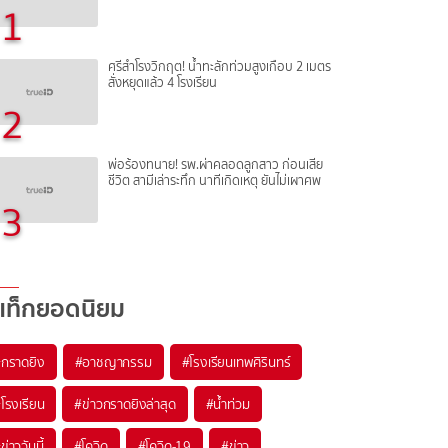
1
ศรีสำโรงวิกฤต! น้ำทะลักท่วมสูงเกือบ 2 เมตร
สั่งหยุดแล้ว 4 โรงเรียน
2
พ่อร้องทนาย! รพ.ผ่าคลอดลูกสาว ก่อนเสีย
ชีวิต สามีเล่าระทึก นาทีเกิดเหตุ ยันไม่เผาศพ
3
แท็กยอดนิยม
#
กราดยิง
#
อาชญากรรม
#
โรงเรียนเทพศิรินทร์
#
โรงเรียน
#
ข่าวกราดยิงล่าสุด
#
น้ำท่วม
#
ข่าววันนี้
#
โควิด
#
โควิด-19
#
ข่าว