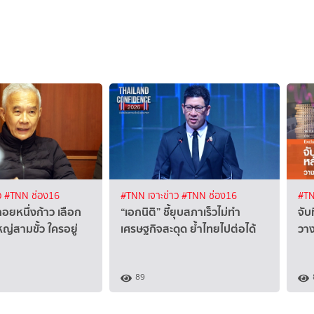
ว
#TNN ช่อง16
#TNN เจาะข่าว
#TNN ช่อง16
#TN
ยหนึ่งก้าว เลือก
“เอกนิติ” ชี้ยุบสภาเร็วไม่ทำ
จับ
หญ่สามขั้ว ใครอยู่
เศรษฐกิจสะดุด ย้ำไทยไปต่อได้
วา
89