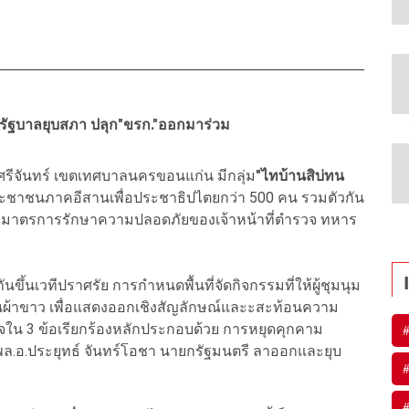
ไล่รัฐบาลยุบสภา ปลุก"ขรก."ออกมาร่วม
ีจันทร์ เขตเทศบาลนครขอนแก่น มีกลุ่ม
"ไทบ้านสิบ่ทน
ประชาชนภาคอีสานเพื่อประชาธิปไตยกว่า 500 คน รวมตัวกัน
กลางมาตรการรักษาความปลอดภัยของเจ้าหน้าที่ตำรวจ ทหาร
ึ้นเวทีปราศรัย การกำหนดพื้นที่จัดกิจกรรมที่ให้ผู้ชุมนุม
ผ้าขาว เพื่อแสดงออกเชิงสัญลักษณ์และะสะท้อนความ
จใน 3 ข้อเรียกร้องหลักประกอบด้วย การหยุดคุกคาม
ล.อ.ประยุทธ์ จันทร์โอชา นายกรัฐมนตรี ลาออกและยุบ