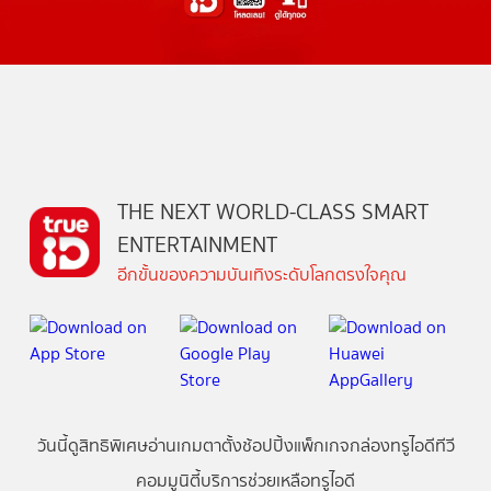
THE NEXT WORLD-CLASS SMART
ENTERTAINMENT
อีกขั้นของความบันเทิงระดับโลกตรงใจคุณ
วันนี้
ดู
สิทธิพิเศษ
อ่าน
เกม
ตาตั้ง
ช้อปปิ้ง
แพ็กเกจ
กล่องทรูไอดีทีวี
คอมมูนิตี้
บริการช่วยเหลือทรูไอดี