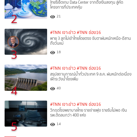
ไทยรีเซ็ตเกม Data Center จากดึงเงินลงทุน สู่คัด
โครงการที่ประเทศคุ้ม
2
21
#TNN เจาะข่าว
#TNN ช่อง16
พายุ 3 ลูกไม่เข้าไทยโดยตรง จับตาฝนหนักเหนือ-อีสาน
ถึงวันแม่
3
18
#TNN เจาะข่าว
#TNN ช่อง16
สรุปสถานการณ์น้ำทั่วประเทศ 9 ส.ค. ฝนหนักต่อเนื่อง
เฝ้าระวังน้ำโขงเพิ่ม
4
40
#TNN เจาะข่าว
#TNN ช่อง16
วิกฤตโรงพยาบาลไทย รายจ่ายพุ่ง รายรับไม่พอ เงิน
รพ.ติดลบกว่า 400 แห่ง
5
14