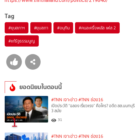
https://www.tnnthailand.com/politics/219846/
Tag
#
ยุบสภาฯ
#
ยุบสภา
#
อนุทิน
#
คนละครึ่งพลัส เฟส 2
#
แก้รัฐธรรมนูญ
ยอดนิยมในตอนนี้
#TNN เจาะข่าว
#TNN ช่อง16
เปิดประวัติ “ฉลอง เรี่ยวแรง” คือใคร? อดีต สส.นนทบุรี
3 สมัย
1
31
#TNN เจาะข่าว
#TNN ช่อง16