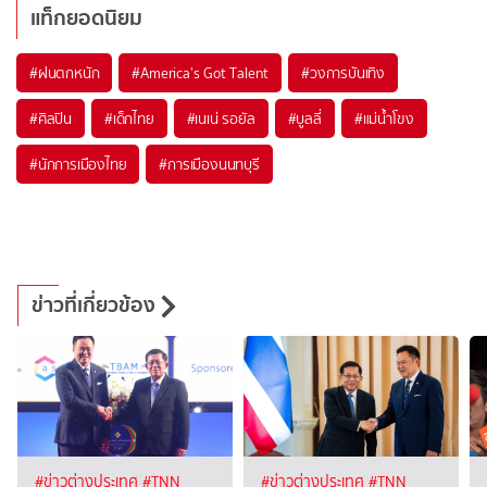
แท็กยอดนิยม
#
ฝนตกหนัก
#
America's Got Talent
#
วงการบันเทิง
#
ศิลปิน
#
เด็กไทย
#
เนเน่ รอยัล
#
บูลลี่
#
แม่น้ำโขง
#
นักการเมืองไทย
#
การเมืองนนทบุรี
ข่าวที่เกี่ยวข้อง
#ข่าวต่างประเทศ
#TNN
#ข่าวต่างประเทศ
#TNN