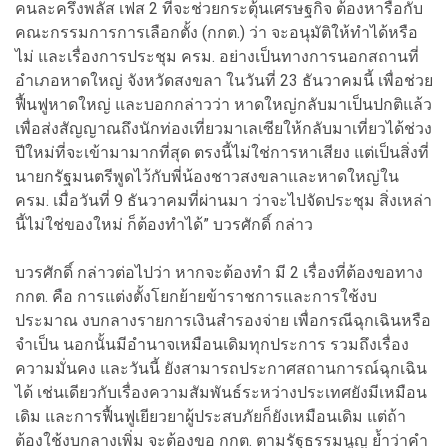
คนละครึ่งพลัส เฟส 2 ที่จะช่วยกระตุ้นเศรษฐกิจ ต้องหารือกับ
คณะกรรมการการเลือกตั้ง (กกต.) ว่า จะอนุมัติให้ทำได้หรือ
ไม่ และเรื่องการประชุม ครม. อย่างเป็นทางการนอกสถานที่
อำเภอหาดใหญ่ จังหวัดสงขลา ในวันที่ 23 ธันวาคมนี้ เพื่อช่วย
ฟื้นฟูหาดใหญ่ และบอกกล่าวว่า หาดใหญ่กลับมาเป็นปกติแล้ว
เพื่อส่งสัญญาณถึงนักท่องเที่ยวมาเลเซียให้กลับมาเที่ยวได้ช่วง
ปีใหม่ที่จะเข้ามามากที่สุด ตรงนี้ไม่ใช่การหาเสียง แต่เป็นสิ่งที่
นายกรัฐมนตรีพูดไว้กับพี่น้องชาวสงขลาและหาดใหญ่ใน
ครม. เมื่อวันที่ 9 ธันวาคมที่ผ่านมา ว่าจะไปจัดประชุม สิ่งเหล่า
นี้ไม่ใช่ของใหม่ ก็ต้องทำได้” บวรศักดิ์ กล่าว
บวรศักดิ์ กล่าวต่อไปว่า หากจะต้องทำ มี 2 เรื่องที่ต้องขอทาง
กกต. คือ การแต่งตั้งโยกย้ายข้าราชการและการใช้งบ
ประมาณ งบกลางรายการเงินสำรองจ่าย เพื่อกรณีฉุกเฉินหรือ
จำเป็น นอกนั้นมีอำนาจเหมือนเดิมทุกประการ รวมถึงเรื่อง
ความมั่นคง และวันนี้ ยังสามารถประกาศสถานการณ์ฉุกเฉิน
ได้ เช่นเดียวกับเรื่องความสัมพันธ์ระหว่างประเทศยังมีเหมือน
เดิม และการฟื้นฟูเยียวยาผู้ประสบภัยก็ยังเหมือนเดิม แต่ถ้า
ต้องใช้งบกลางเพิ่ม จะต้องขอ กกต. ตามรัฐธรรมนูญ ย้ำว่าคำ