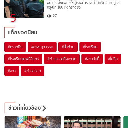
ผบ.ตร. สั่งแพทย์ใหญ่รพ.ตำรวจ นำนักจิตวิทยาดูแล
ครู-นักเรียนเหตุกราดยิง
5
37
แท็กยอดนิยม
#
กราดยิง
#
อาชญากรรม
#
น้ำท่วม
#
โรงเรียน
#
โรงเรียนเทพศิรินทร์
#
ข่าวกราดยิงล่าสุด
#
ข่าววันนี้
#
โควิด
#
ข่าว
#
ข่าวล่าสุด
ข่าวที่เกี่ยวข้อง