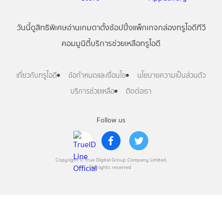
วันนี้
ดู
สิทธิพิเศษ
อ่าน
เกม
ตาตั้ง
ช้อปปิ้ง
แพ็กเกจ
กล่องทรูไอดีทีวี
คอมมูนิตี้
บริการช่วยเหลือทรูไอดี
เกี่ยวกับทรูไอดี
ข้อกำหนดและเงื่อนไข
นโยบายความเป็นส่วนตัว
บริการช่วยเหลือ
ติดต่อเรา
Follow us
Copyright © True Digital Group Company Limited.
All rights reserved