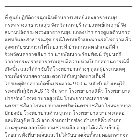
ที่ ศูนย์ปฏิบัติการฉุกเฉินด้านการแพทย์และสาธารณสุข
กระทรวงสาธารณสุข จังหวัดนนทบุรี นายแพทย์สมฤกษ์ จึง
สมานปลัดกระทรวงสาธารณสุข แถลงข่าว การดูแลด้านการ
แพทย์และสาธารณสุข กรณีโครงสร้างสะพานรถไฟความเร็ว
สูงตกทับขบวนรถไฟโดยสารที่ บ้านถนนคต อำเภอสีคิ้ว
จังหวัดนครราชสีมา ว่า นายพัฒนา พร้อมพัฒน์ รัฐมนตรี
ว่าการกระทรวงสาธารณสุข มีความห่วงใยต่อสถานการณ์ที่
เกิดขึ้น และได้กำชับให้โรงพยาบาลต่างๆ ดูแลผู้ประสบเหตุ
รวมทั้งอำนวยความสะดวกให้กับญาติอย่างเต็มที่
โดยเหตุดังกล่าวเกิดขึ้นประมาณ 9.00 น. หลังรับแจ้งเหตุได้
ระดมทีมกู้ชีพ ALS 13 ทีม จาก โรงพยาบาลสีคิ้ว โรงพยาบาล
ปากช่อง โรงพยาบาลสูงเนิน โรงพยาบาลมหาราช
นครราชสีมา โรงพยาบาลเทพรัตน์นครราชสีมา โรงพยาบาล
ปักธงชัย โรงพยาบาลด่านขุนทด โรงพยาบาลขามทะเลสอ
และทีมกูชีพ BLS จาก อำเภอปากช่อง อำเภอสีคิ้ว อำเภอ
ด่านขุนทด ออกให้ความช่วยเหลือ ล่าสุดได้เคลื่อนย้ายผู้
โดยสารทั้งที่บาดเจ็บและไม่ได้รับบาดเจ็บทั้งหมดออกจากจุด