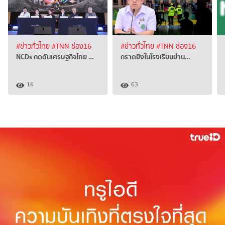
#ข่าวทั่วไทย
#TNN ช่อง16
#ข่าวทั่วไทย
#TNN ช่อง16
NCDs กดดันเศรษฐกิจไทย …
กราดยิงในโรงเรียนย่าน…
16
63