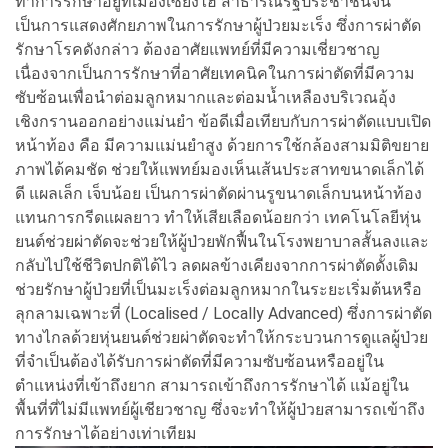
ทำการรักษาอยู่ที่เมืองเซียงไฮ้ สาธารณรัฐประชาชนจีน
เป็นการแสดงศักยภาพในการรักษาผู้ป่วยมะเร็ง ซึ่งการผ่าตัด
รักษาโรคดังกล่าว ต้องอาศัยแพทย์ที่มีความเชี่ยวชาญ
เนื่องจากเป็นการรักษาที่อาศัยเทคนิคในการผ่าตัดที่มีความ
ซับซ้อนเพื่อนำต่อมลูกหมากและต่อมน้ำเหลืองบริเวณอุ้ง
เชิงกรานออกอย่างแม่นยำ ข้อดีเมื่อเทียบกับการผ่าตัดแบบเปิด
หน้าท้อง คือ มีความแม่นยำสูง ด้วยการใช้กล้องสามมิติขยาย
ภาพได้คมชัด ช่วยให้แพทย์มองเห็นเส้นประสาทขนาดเล็กได้
ดี แผลเล็ก เจ็บน้อย เป็นการผ่าตัดผ่านรูขนาดเล็กบนหน้าท้อง
แทนการกรีดแผลยาว ทำให้เสียเลือดน้อยกว่า เทคโนโลยีหุ่น
ยนต์ช่วยผ่าตัดจะช่วยให้ผู้ป่วยพักฟื้นในโรงพยาบาลสั้นลงและ
กลับไปใช้ชีวิตปกติได้ไว ลดผลข้างเคียงจากการผ่าตัดดั้งเดิม
ช่วยรักษาผู้ป่วยที่เป็นมะเร็งต่อมลูกหมากในระยะเริ่มต้นหรือ
ลุกลามเฉพาะที่ (Localised / Locally Advanced) ซึ่งการผ่าตัด
ทางไกลด้วยหุ่นยนต์ช่วยผ่าตัดจะทำให้กระบวนการดูแลผู้ป่วย
ที่จำเป็นต้องได้รับการผ่าตัดที่มีความซับซ้อนหรืออยู่ใน
ตำแหน่งที่เข้าถึงยาก สามารถเข้าถึงการรักษาได้ แม้อยู่ใน
พื้นที่ที่ไม่มีแพทย์ผู้เชียวชาญ ซึ่งจะทำให้ผู้ป่วยสามารถเข้าถึง
การรักษาได้อย่างเท่าเทียม