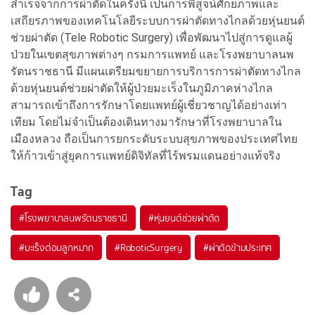
สำเร็จจากการผ่าตัดในครั้งนี้ เป็นการพิสูจน์ศักยภาพและ
เสถียรภาพของเทคโนโลยีระบบการผ่าตัดทางไกลด้วยหุ่นยนต์
ช่วยผ่าตัด (Tele Robotic Surgery) เพื่อพัฒนาไปสู่การดูแลผู้
ป่วยในเขตสุขภาพต่างๆ กรมการแพทย์ และโรงพยาบาลนพ
รัตนราชธานี มีแผนเตรียมขยายการบริการการผ่าตัดทางไกล
ด้วยหุ่นยนต์ช่วยผ่าตัดให้ผู้ป่วยมะเร็งในภูมิภาคห่างไกล
สามารถเข้าถึงการรักษาโดยแพทย์ผู้เชี่ยวชาญได้อย่างเท่า
เทียม โดยไม่จำเป็นต้องเดินทางมารักษาที่โรงพยาบาลใน
เมืองหลวง ถือเป็นการยกระดับระบบสุขภาพของประเทศไทย
ให้ก้าวเข้าสู่ยุคการแพทย์ดิจิทัลที่ไร้พรมแดนอย่างแท้จริง
Tag
#
โรงพยาบาลนพรัตนราชธานี
#
หุ่นยนต์ช่วยผ่าตัด
#
มะเร็งต่อมลูกหมาก
#
RoboticSurgery
#
ผ่าตัดข้ามประเทศ