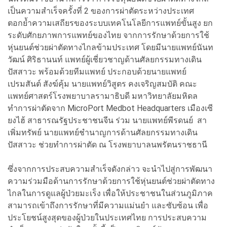
เป็นความสำเร็จครั้งที่ 2 ของการผ่าตัดระหว่างประเทศ
ตอกย้ำความเสถียรของระบบเทคโนโลยีการแพทย์ขั้นสูง ยก
ระดับศักยภาพการแพทย์ของไทย จากการรักษาด้วยการใช้
หุ่นยนต์ช่วยผ่าตัดทางไกลข้ามประเทศ โดยมีนายแพทย์นันท
วัฒน์ ศิริธานนท์ แพทย์ผู้เชี่ยวชาญด้านศัลยกรรมทางเดิน
ปัสสาวะ พร้อมด้วยทีมแพทย์ ประกอบด้วยนายแพทย์
เปรมสันต์ สังฆ์คุ้ม นายแพทย์วิสูตร คงเจริญสมบัติ คณะ
แพทย์ศาสตร์โรงพยาบาลรามาธิบดี มหาวิทยาลัยมหิดล
ทำการผ่าตัดจาก MicroPort Medbot Headquarters เมืองเซี
ยงไฮ้ สาธารณรัฐประชาชนจีน ร่วม นายแพทย์พีรดนย์ สา
เพิ่มทรัพย์ นายแพทย์ชำนาญการด้านศัลยกรรมทางเดิน
ปัสสาวะ ช่วยทำการผ่าตัด ณ โรงพยาบาลนพรัตนราชธานี
ซึ่งจากการประสบความสำเร็จดังกล่าว จะนำไปสู่การพัฒนา
ความร่วมมือด้านการรักษาด้วยการใช้หุ่นยนต์ช่วยผ่าตัดทาง
ไกลในการดูแลผู้ป่วยมะเร็ง เพื่อให้ประชาชนในส่วนภูมิภาค
สามารถเข้าถึงการรักษาที่มีความแม่นยำ และซับซ้อน เพื่อ
ประโยชน์สูงสุดของผู้ป่วยในประเทศไทย การประสบความ