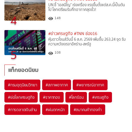
UN ชี้ "เอลนีโญ" เร่งเครื่อง แรงขึ้นตั้งแต่ส.ค.นี้เป็นต้น
ไป โลกเตรียมรับศึกอากาศสุดขั้ว!
4
148
#ข่าวเศรษฐกิจ
#TNN ช่อง16
หุ้นดาวโจนส์วันนี้ 6 ส.ค. 2569 เพิ่มขึ้น 263.24 จุด รับ
ความหวังเจรจาอิหร่าน-สหรัฐ
5
108
แท็กยอดนิยม
#
กรมอุตุนิยมวิทยา
#
สภาพอากาศ
#
พยากรณ์อากาศ
#
ย่อโลกเศรษฐกิจ
#
ราคาทอง
#
โลกร้อน
#
เศรษฐกิจ
#
การตลาดเงินล้าน
#
ฝนตกหนัก
#
สมาคมค้าทองคำ