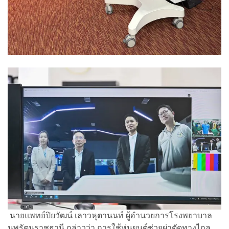
นายแพทย์ปิยวัฒน์ เลาวหุตานนท์ ผู้อำนวยการโรงพยาบาล
นพรัตนราชธานี กล่าวว่า การใช้หุ่นยนต์ช่วยผ่าตัดทางไกล