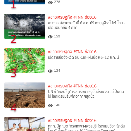
1
278
#ข่าวเศรษฐกิจ
#TNN ช่อง16
พยากรณ์อากาศวันนี้ 6 ส.ค. 69 พายุคูจิระ ไม่เข้าไทย -
เตือนฝนถล่ม 4 ภาค
2
159
#ข่าวเศรษฐกิจ
#TNN ช่อง16
เปิดรายชื่อจังหวัด ฝนหนัก–ฝนน้อย 6–12 ส.ค. นี้
3
134
#ข่าวเศรษฐกิจ
#TNN ช่อง16
UN ชี้ "เอลนีโญ" เร่งเครื่อง แรงขึ้นตั้งแต่ส.ค.นี้เป็นต้น
ไป โลกเตรียมรับศึกอากาศสุดขั้ว!
4
140
#ข่าวเศรษฐกิจ
#TNN ช่อง16
ททท. ปักหมุด ‘กรุงเทพฯ-เพชรบุรี’ โรดแมปวิวาห์ระดับ
โลก ดันไทยฮับคอนเซปต์ "Romance Tourism"