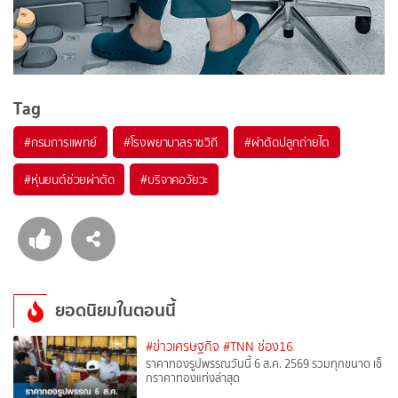
Tag
#
กรมการแพทย์
#
โรงพยาบาลราชวิถี
#
ผ่าตัดปลูกถ่ายไต
#
หุ่นยนต์ช่วยผ่าตัด
#
บริจาคอวัยวะ
ยอดนิยมในตอนนี้
#ข่าวเศรษฐกิจ
#TNN ช่อง16
ราคาทองรูปพรรณวันนี้ 6 ส.ค. 2569 รวมทุกขนาด เช็
กราคาทองแท่งล่าสุด