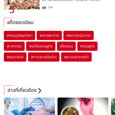
5
146
แท็กยอดนิยม
#
กรมอุตุนิยมวิทยา
#
สภาพอากาศ
#
พยากรณ์อากาศ
#
ราคาทอง
#
ย่อโลกเศรษฐกิจ
#
โลกร้อน
#
เศรษฐกิจ
#
ฝนตกหนัก
#
การตลาดเงินล้าน
#
สมาคมค้าทองคำ
ข่าวที่เกี่ยวข้อง