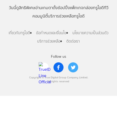
วันนี้
ดู
สิทธิพิเศษ
อ่าน
เกม
ตาตั้ง
ช้อปปิ้ง
แพ็กเกจ
กล่องทรูไอดีทีวี
คอมมูนิตี้
บริการช่วยเหลือทรูไอดี
เกี่ยวกับทรูไอดี
ข้อกำหนดและเงื่อนไข
นโยบายความเป็นส่วนตัว
บริการช่วยเหลือ
ติดต่อเรา
Follow us
Copyright © True Digital Group Company Limited.
All rights reserved