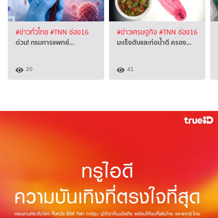
#ข่าวทั่วไทย
#TNN ช่อง16
#ข่าวเศรษฐกิจ
#TNN ช่อง16
ด่วน! กรมการแพทย์…
มะเร็งตับและท่อน้ำดี ครอง…
20
41