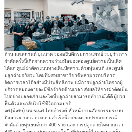
ด้าน นพ.สกานต์ บุนนาค รองอธิบดีกรมการแพทย์ ระบุว่า การ
ผ่าตัดครั้งนี้เกิดจากความร่วมมือของสองศูนย์ความเป็นเลิศ
ได้แก่ ศูนย์ผ่าตัดระบบทางเดินปัสสาวะด้วยหุ่นยนต์ และศูนย์
ปลูกถ่ายอวัยวะ โดยทีมสหสาขาวิชาชีพสามารถบริหาร
จัดการเวลาได้อย่างมีประสิทธิภาพ แม้การปลูกถ่ายไตจากผู้
บริจาคสมองตายจะมีข้อจำกัดด้านเวลา ส่งผลให้การผ่าตัดเป็น
ไปอย่างปลอดภัย และไตที่ปลูกถ่ายสามารถทำงานได้ดี ผู้ป่วย
ฟื้นตัวและกลับไปใช้ชีวิตตามปกติ
ผศ.(พิเศษ) นพ.ธเนศ ไทยดำรงค์ หัวหน้างานศัลยกรรมระบบ
ปัสสาวะ กล่าวว่า ความสำเร็จนี้ต่อยอดจากประสบการณ์
ผ่าตัดด้วยหุ่นยนต์กว่า 400 ราย และการปลูกถ่ายไตมากกว่า
449 ราย โดยจุดเด่นของเทคโนโลยีหุ่นยนต์คือภาพมองเห็น