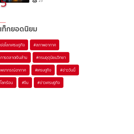
5
23
แท็กยอดนิยม
#
ย่อโลกเศรษฐกิจ
#
สภาพอากาศ
#
การตลาดเงินล้าน
#
กรมอุตุนิยมวิทยา
#
พยากรณ์อากาศ
#
เศรษฐกิจ
#
ข่าววันนี้
#
โลกร้อน
#
จีน
#
ข่าวเศรษฐกิจ