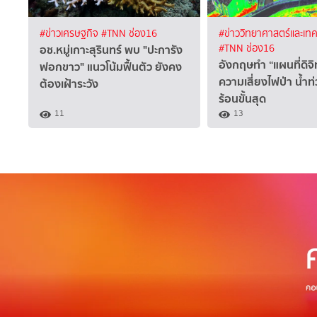
#ข่าวเศรษฐกิจ
#TNN ช่อง16
#ข่าววิทยาศาสตร์และเทค
อช.หมู่เกาะสุรินทร์ พบ "ปะการัง
#TNN ช่อง16
อังกฤษทำ “แผนที่ดิจิท
ฟอกขาว" แนวโน้มฟื้นตัว ยังคง
ความเสี่ยงไฟป่า น้ำท
ต้องเฝ้าระวัง
ร้อนขั้นสุด
11
13