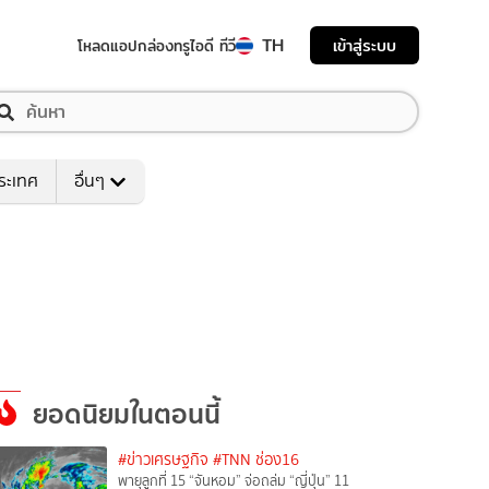
TH
เข้าสู่ระบบ
โหลดแอป
กล่องทรูไอดี ทีวี
ระเทศ
อื่นๆ
ยอดนิยมในตอนนี้
#ข่าวเศรษฐกิจ
#TNN ช่อง16
พายุลูกที่ 15 “จันหอม” จ่อถล่ม “ญี่ปุ่น” 11