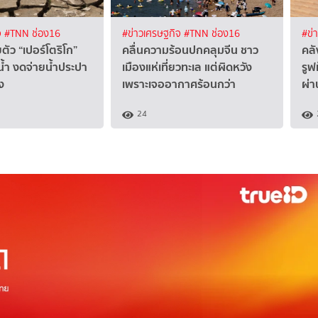
จ
#TNN ช่อง16
#ข่าวเศรษฐกิจ
#TNN ช่อง16
#ข่
ตัว “เปอร์โตริโก”
คลื่นความร้อนปกคลุมจีน ชาว
คลั
น้ำ งดจ่ายน้ำประปา
เมืองแห่เที่ยวทะเล แต่ผิดหวัง
รูฟ
ง
เพราะเจออากาศร้อนกว่า
ผ่
24