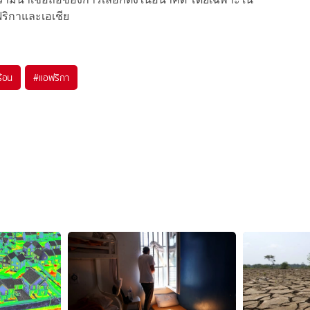
ริกาและเอเชีย
้อน
#
แอฟริกา