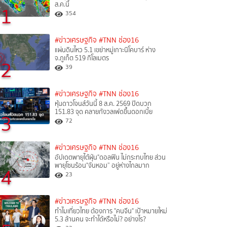
ส.ค.นี้
1
354
#ข่าวเศรษฐกิจ
#TNN ช่อง16
แผ่นดินไหว 5.1 เขย่าหมู่เกาะนิโคบาร์ ห่าง
จ.ภูเก็ต 519 กิโลเมตร
2
39
#ข่าวเศรษฐกิจ
#TNN ช่อง16
หุ้นดาวโจนส์วันนี้ 8 ส.ค. 2569 ปิดบวก
151.83 จุด คลายกังวลเฟดขึ้นดอกเบี้ย
3
72
#ข่าวเศรษฐกิจ
#TNN ช่อง16
อัปเดตพายุไต้ฝุ่น"ดอลฟิน ไม่กระทบไทย ส่วน
พายุโซนร้อน"จันหอม” อยู่ห่างไกลมาก
4
23
#ข่าวเศรษฐกิจ
#TNN ช่อง16
ทำไมเที่ยวไทย ต้องการ "คนจีน" เป้าหมายใหม่
5.3 ล้านคน จะทำได้หรือไม่? อย่างไร?