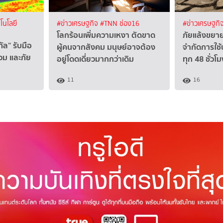
โนโลยี
#ข่าวเศรษฐกิจ
#TNN ช่อง16
#ข่าวเศรษฐกิ
โลกร้อนเพิ่มความเหงา ตัดขาด
ภัยแล้งขยาย
ัล” รับมือ
ผู้คนจากสังคม มนุษย์อาจต้อง
จำกัดการใช้
่วม และภัย
อยู่โดดเดี่ยวมากกว่าเดิม
ทุก 48 ชั่วโม
11
16