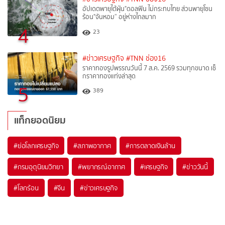
อัปเดตพายุไต้ฝุ่น"ดอลฟิน ไม่กระทบไทย ส่วนพายุโซน
ร้อน"จันหอม” อยู่ห่างไกลมาก
4
23
#ข่าวเศรษฐกิจ
#TNN ช่อง16
ราคาทองรูปพรรณวันนี้ 7 ส.ค. 2569 รวมทุกขนาด เช็
กราคาทองแท่งล่าสุด
5
389
แท็กยอดนิยม
#
ย่อโลกเศรษฐกิจ
#
สภาพอากาศ
#
การตลาดเงินล้าน
#
กรมอุตุนิยมวิทยา
#
พยากรณ์อากาศ
#
เศรษฐกิจ
#
ข่าววันนี้
#
โลกร้อน
#
จีน
#
ข่าวเศรษฐกิจ