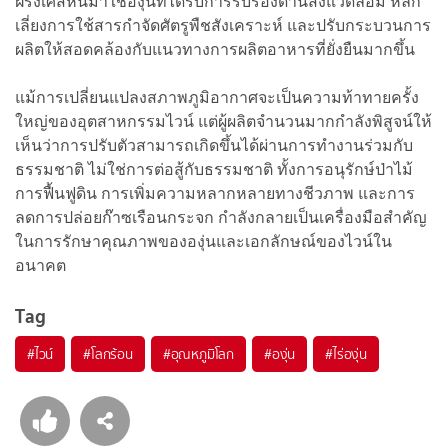
ฝรั่งเศสหันมาใช้องุ่นที่ได้รับการรับรองด้านสิ่งแวดล้อม หลีก
เลี่ยงการใช้สารกำจัดศัตรูพืชสังเคราะห์ และปรับกระบวนการ
ผลิตให้สอดคล้องกับแนวทางการผลิตอาหารที่ยั่งยืนมากขึ้น
แม้การเปลี่ยนแปลงสภาพภูมิอากาศจะเป็นความท้าทายครั้ง
ใหญ่ของอุตสาหกรรมไวน์ แต่ผู้ผลิตจำนวนมากกำลังพิสูจน์ให้
เห็นว่าการปรับตัวสามารถเกิดขึ้นได้ผ่านการทำงานร่วมกับ
ธรรมชาติ ไม่ใช่การต่อสู้กับธรรมชาติ ทั้งการอนุรักษ์ป่าไม้
การฟื้นฟูดิน การเพิ่มความหลากหลายทางชีวภาพ และการ
ลดการปล่อยก๊าซเรือนกระจก กำลังกลายเป็นเครื่องมือสำคัญ
ในการรักษาคุณภาพขององุ่นและเอกลักษณ์ของไวน์ใน
อนาคต
Tag
#
ไวน์
#
โลกร้อน
#
อุณหภูมิโลก
#
องุ่น
#
ไร่องุ่น