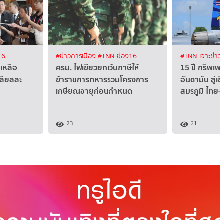
16
#ข่าวการเมือง
#TNN ช่อง16
#TNN เจาะข่า
เหลือ
ครม. ไฟเขียวยกเว้นภาษีให้
15 ปี กริพเ
เสียสละ
ข้าราชการทหารร่วมโครงการ
อันดามัน สู่
เกษียณอายุก่อนกำหนด
สมรภูมิ ไทย
23
21