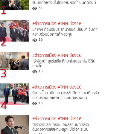
รับนักศึกษาจีนในไทย พบผิดดำเนินคดีทันที
1
81
#ข่าวการเมือง
#TNN ช่อง16
นายกฯ ต้อนรับประธานาธิบดีเมียนมา จับตา
ความร่วมมือการค้า-ลงทุน
2
16
#ข่าวการเมือง
#TNN ช่อง16
“พิพัฒน์“ ลุยรัสเซีย ศึกษาโมเดลรถไฟใต้ดิน
มอสโก
3
13
#ข่าวการเมือง
#TNN ช่อง16
รัฐบาลไทย–เมียนมา กระชับมิตรภาพ เดินหน้า
ความร่วมมือเพื่อความมั่นคงร่วมกัน
4
13
#ข่าวการเมือง
#TNN ช่อง16
“ภราดร” สรุปกรณีข้อมูลส่วนบุคคลรั่ว
ต้นตอจากรหัสผ่านหลุด-ไม่ใช่เจาะระบบ