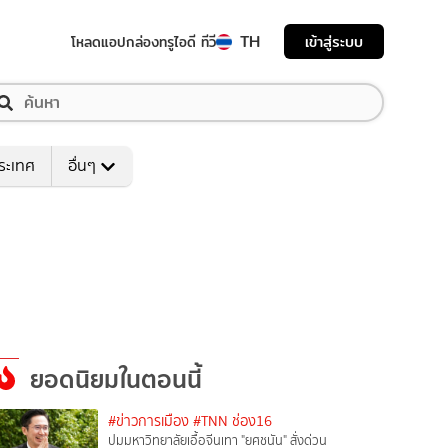
TH
เข้าสู่ระบบ
โหลดแอป
กล่องทรูไอดี ทีวี
ระเทศ
อื่นๆ
ยอดนิยมในตอนนี้
#ข่าวการเมือง
#TNN ช่อง16
ปมมหาวิทยาลัยเอื้อจีนเทา "ยศชนัน" สั่งด่วน