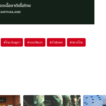
#
ไทย-กัมพูชา
#
กองทัพบก
#
กำลังพล
#
ทหารไทย