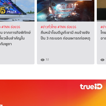
ว
#TNN ช่อง16
#ข่าวทั่วไทย
#TNN ช่อง16
#ข่
พน จากภารกิจพิทักษ์
คืบหน้าโจมตีบูเก๊ะซามี คนร้ายชิง
ไทย
เขี้ยวเล็บสำคัญใน
ปืน 3 กระบอก ก่อนเผารถก่อเหตุ
อา
-กัมพูชา
32