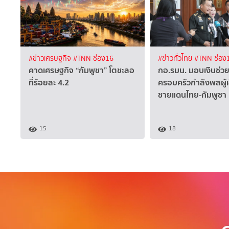
#ข่าวเศรษฐกิจ
#TNN ช่อง16
#ข่าวทั่วไทย
#TNN ช่อง
คาดเศรษฐกิจ “กัมพูชา” โตชะลอ
กอ.รมน. มอบเงินช่วย
ที่ร้อยละ 4.2
ครอบครัวกำลังพลผู้
ชายแดนไทย-กัมพูชา
15
18