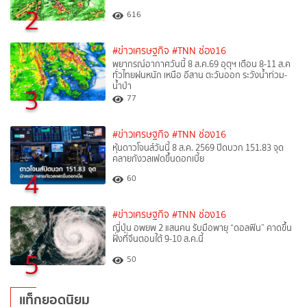
2
616
#ข่าวเศรษฐกิจ
#TNN ช่อง16
พยากรณ์อากาศวันนี้ 8 ส.ค.69 อุตุฯ เตือน 8-11 ส.ค
ทั่วไทยฝนหนัก เหนือ อีสาน ตะวันออก ระวังน้ำท่วม-
น้ำป่า
3
77
#ข่าวเศรษฐกิจ
#TNN ช่อง16
หุ้นดาวโจนส์วันนี้ 8 ส.ค. 2569 ปิดบวก 151.83 จุด
คลายกังวลเฟดขึ้นดอกเบี้ย
4
60
#ข่าวเศรษฐกิจ
#TNN ช่อง16
ญี่ปุ่น อพยพ 2 แสนคน รับมือพายุ “ดอลฟิน” คาดขึ้น
ฝั่งที่จีนตอนใต้ 9-10 ส.ค.นี้
5
50
แท็กยอดนิยม