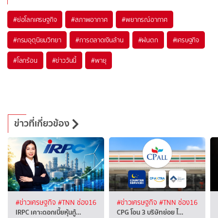
#
ย่อโลกเศรษฐกิจ
#
สภาพอากาศ
#
พยากรณ์อากาศ
#
กรมอุตุนิยมวิทยา
#
การตลาดเงินล้าน
#
ฝนตก
#
เศรษฐกิจ
#
โลกร้อน
#
ข่าววันนี้
#
พายุ
ข่าวที่เกี่ยวข้อง
#ข่าวเศรษฐกิจ
#TNN ช่อง16
#ข่าวเศรษฐกิจ
#TNN ช่อง16
IRPC เคาะดอกเบี้ยหุ้นกู้…
CPG โอน 3 บริษัทย่อย ไ…