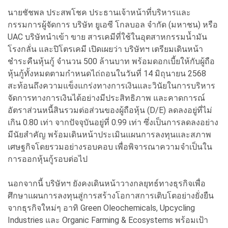
นายชัชพล ประสพโชค ประธานเจ้าหน้าที่บริหารและ
กรรมการผู้จัดการ บริษัท ยูเอซี โกลบอล จำกัด (มหาชน) หรือ
UAC บริษัทนำเข้า ขาย สารเคมีที่ใช้ในอุตสาหกรรมน้ำมัน
โรงกลั่น และปิโตรเคมี เปิดเผยว่า บริษัทฯ เตรียมเดินหน้า
ชำระคืนหุ้นกู้ จำนวน 500 ล้านบาท พร้อมดอกเบี้ยให้กับผู้ถือ
หุ้นกู้ทั้งหมดตามกำหนดไถ่ถอนในวันที่ 14 มิถุนายน 2568
สะท้อนถึงความแข็งแกร่งทางการเงินและวินัยในการบริหาร
จัดการทางการเงินได้อย่างมีประสิทธิภาพ และคาดการณ์
อัตราส่วนหนี้สินรวมต่อส่วนของผู้ถือหุ้น (D/E) ลดลงอยู่ที่ไม่
เกิน 0.80 เท่า จากปัจจุบันอยู่ที่ 0.99 เท่า ซึ่งเป็นการลดลงอย่าง
มีนัยสำคัญ พร้อมเดินหน้าประเมินแผนการลงทุนและสภาพ
เศษฐกิจโดยรวมอย่างรอบคอบ เพื่อพิจารณาความจำเป็นใน
การออกหุ้นกู้รอบต่อไป
นอกจากนี้ บริษัทฯ ยังคงเดินหน้าวางกลยุทธ์ทางธุรกิจเพื่อ
ศึกษาแผนการลงทุนสู่การสร้างโอกาสการเติบโตอย่างยั่งยืน
จากธุรกิจใหม่ๆ อาทิ Green Oleochemicals, Upcycling
Industries และ Organic Farming & Ecosystems พร้อมเป้า