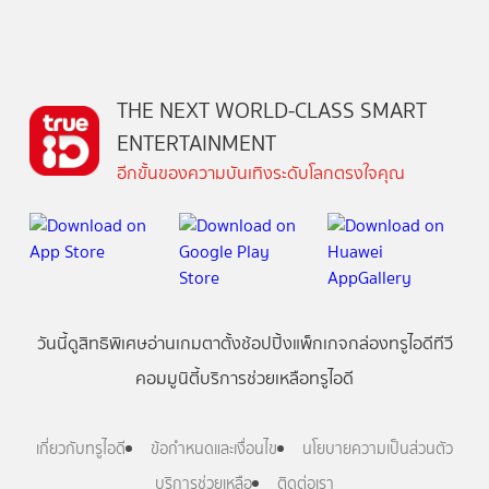
THE NEXT WORLD-CLASS SMART
ENTERTAINMENT
อีกขั้นของความบันเทิงระดับโลกตรงใจคุณ
วันนี้
ดู
สิทธิพิเศษ
อ่าน
เกม
ตาตั้ง
ช้อปปิ้ง
แพ็กเกจ
กล่องทรูไอดีทีวี
คอมมูนิตี้
บริการช่วยเหลือทรูไอดี
เกี่ยวกับทรูไอดี
ข้อกำหนดและเงื่อนไข
นโยบายความเป็นส่วนตัว
บริการช่วยเหลือ
ติดต่อเรา