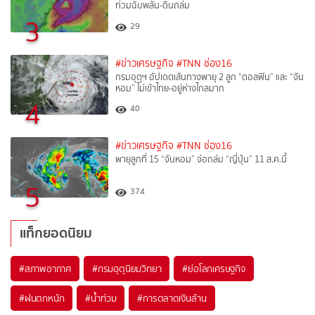
ท่วมฉับพลัน-ดินถล่ม
3
29
#ข่าวเศรษฐกิจ
#TNN ช่อง16
กรมอุตุฯ อัปเดตเส้นทางพายุ 2 ลูก “ดอลฟิน” และ “จัน
หอม” ไม่เข้าไทย-อยู่ห่างไกลมาก
4
40
#ข่าวเศรษฐกิจ
#TNN ช่อง16
พายุลูกที่ 15 “จันหอม” จ่อถล่ม “ญี่ปุ่น” 11 ส.ค.นี้
5
374
แท็กยอดนิยม
#
สภาพอากาศ
#
กรมอุตุนิยมวิทยา
#
ย่อโลกเศรษฐกิจ
#
ฝนตกหนัก
#
น้ำท่วม
#
การตลาดเงินล้าน