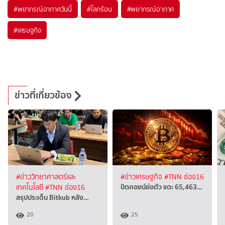
#
พยากรณ์อากาศวันนี้
#
โลกร้อน
#
พยากรณ์อากาศ
#
เศรษฐกิจ
ข่าวที่เกี่ยวข้อง
#ข่าววิทยาศาสตร์และ
#ข่าวเศรษฐกิจ
#TNN ช่อง16
บิตคอยน์ย่อตัว แตะ 65,463…
เทคโนโลยี
#TNN ช่อง16
สรุปประเด็น Bitkub หลัง…
20
25