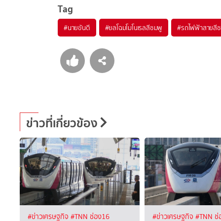
Tag
#
นายขันตี
#
ยลโฉมโมโนเรลสีชมพู
#
รถไฟฟ้าสายสีช
ข่าวที่เกี่ยวข้อง
#ข่าวเศรษฐกิจ
#TNN ช่อง16
#ข่าวเศรษฐกิจ
#TNN ช่