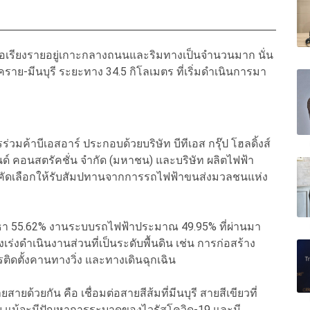
เรียงรายอยู่เกาะกลางถนนและริมทางเป็นจำนวนมาก นั่น
ราย-มีนบุรี ระยะทาง 34.5 กิโลเมตร ที่เริ่มดำเนินการมา
วมค้าบีเอสอาร์ ประกอบด้วยบริษัท บีทีเอส กรุ๊ป โฮลดิ้งส์
แอนด์ คอนสตรัคชั่น จํากัด (มหาชน) และบริษัท ผลิตไฟฟ้า
ับการคัดเลือกให้รับสัมปทานจากการรถไฟฟ้าขนส่งมวลชนแห่ง
ยธา 55.62% งานระบบรถไฟฟ้าประมาณ 49.95% ที่ผ่านมา
่งดำเนินงานส่วนที่เป็นระดับพื้นดิน เช่น การก่อสร้าง
ิดตั้งคานทางวิ่ง และทางเดินฉุกเฉิน
ยด้วยกัน คือ เชื่อมต่อสายสีส้มที่มีนบุรี สายสีเขียวที่
ราย แม้จะมีปัญหาการระบาดของไวรัสโควิด-19 และมี