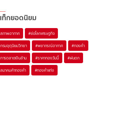
แท็กยอดนิยม
#
สภาพอากาศ
#
ย่อโลกเศรษฐกิจ
#
กรมอุตุนิยมวิทยา
#
พยากรณ์อากาศ
#
ทองคำ
#
การตลาดเงินล้าน
#
ราคาทองวันนี้
#
ฝนตก
#
สมาคมค้าทองคำ
#
ทองคำแท่ง