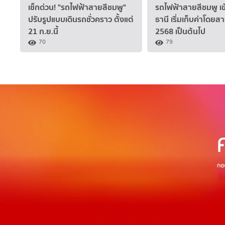
เช็กด่วน! "รถไฟฟ้าสายสีชมพู"
รถไฟฟ้าสายสีชมพู เข
ปรับรูปแบบเดินรถชั่วคราว ตั้งแต่
ธานี เริ่มเก็บค่าโดยสา
21 ก.ย.นี้
2568 เป็นต้นไป
70
79