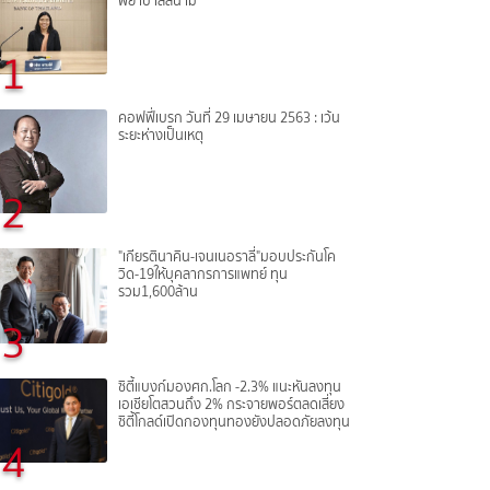
พยาบาลสนาม
1
คอฟฟี่เบรก วันที่ 29 เมษายน 2563 : เว้น
ระยะห่างเป็นเหตุ
2
"เกียรตินาคิน-เจนเนอราลี่"มอบประกันโค
วิด-19ให้บุคลากรการแพทย์ ทุน
รวม1,600ล้าน
3
ซิตี้แบงก์มองศก.โลก -2.3% แนะหันลงทุน
เอเชียโตสวนถึง 2% กระจายพอร์ตลดเสี่ยง
ซิตี้โกลด์เปิดกองทุนทองยังปลอดภัยลงทุน
4