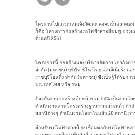
ใครผ่านไปแถวถนนแจ้งวัฒนะ คงจะเห็นเสาตอม่อ
ก็คือ โครงการก่อสร้างรถไฟฟ้าสายสีชมพู ช่วงแค
ตั้งแต่ปี 2561
โครงการนี้ ก่อสร้างและบริหารจัดการโดยกิจการร่
จํากัด (มหาชน) บริษัท ซิโน-ไทย เอ็นจีเนียริ่ง 
ราชบุรีโฮลดิ้ง จํากัด (มหาชน) ซึ่งเป็นผู้ได้ร
ประเทศไทย หรือ รฟม.
ปัจจุบันงานก่อสร้างคืบหน้ารวม 54% เป็นงานโ
ดำเนินงานส่วนโครงสร้างฐานรากเสร็จแล้ว กำลังเร
สถานีต่างๆ ดำเนินงานโยธาไปแล้ว 28 สถานี การต
สำหรับรถไฟฟ้าสายนี้ จะเชื่อมต่อกับรถไฟฟ้าหลายสา
บางเขน สายสีแดงที่หลักสี่ และสายสีม่วงที่แค