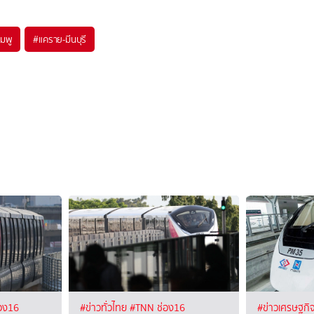
มพู
#
แคราย-มีนบุรี
อง16
#ข่าวทั่วไทย
#TNN ช่อง16
#ข่าวเศรษฐกิ