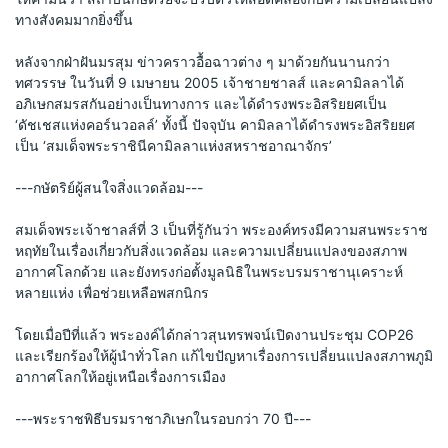
ทางสังคมมากยิ่งขึ้น
หลังจากฝ่าฝันมรสุม ข่าวคราวอื้อฉาวต่าง ๆ มาด้วยกันนานกว่า
ทศวรรษ ในวันที่ 9 เมษายน 2005 เจ้าชายชาลส์ และคามิลลาได้
อภิเษกสมรสกันอย่างเป็นทางการ และได้ดำรงพระอิสริยยศเป็น 
‘ดัชเชสแห่งคอร์นวอลล์’ ทั้งนี้ ปัจจุบัน คามิลลาได้ดำรงพระอิสริยยศ
เป็น ‘สมเด็จพระราชินีคามิลลาแห่งสหราชอาณาจักร’
---
กษัตริย์ผู้สนใจสิ่งแวดล้อม
---
สมเด็จพระเจ้าชาลส์ที่ 3 เป็นที่รู้กันว่า พระองค์ทรงมีความสนพระราช
หฤทัยในเรื่องเกี่ยวกับสิ่งแวดล้อม และความเปลี่ยนแปลงของสภาพ
อากาศโลกด้วย และยังทรงก่อตั้งมูลนิธิในพระบรมราชานุเคราะห์
หลายแห่ง เพื่อช่วยเหลือพสกนิกร 
โดยเมื่อปีที่แล้ว พระองค์ได้กล่าวสุนทรพจน์เปิดงานประชุม COP26 
และเรียกร้องให้ผู้นำทั่วโลก แก้ไขปัญหาเรื่องการเปลี่ยนแปลงสภาพภูมิ
อากาศโลกให้อยู่เหนือเรื่องการเมือง 
---
พระราชพิธีบรมราชาภิเษกในรอบกว่า 70 ปี
---