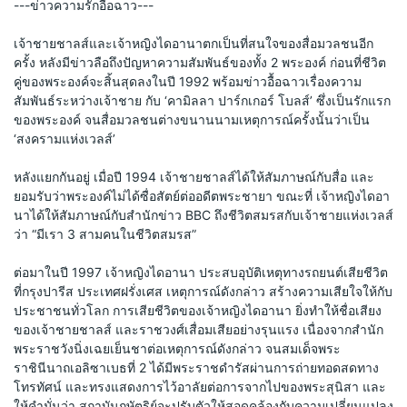
---
ข่าวความรักอื้อฉาว
---
เจ้าชายชาลส์และเจ้าหญิงไดอานาตกเป็นที่สนใจของสื่อมวลชนอีก
ครั้ง หลังมีข่าวลือถึงปัญหาความสัมพันธ์ของทั้ง 2 พระองค์ ก่อนที่ชีวิต
คู่ของพระองค์จะสิ้นสุดลงในปี 1992 พร้อมข่าวอื้อฉาวเรื่องความ
สัมพันธ์ระหว่างเจ้าชาย กับ ‘คามิลลา ปาร์กเกอร์ โบลส์’ ซึ่งเป็นรักแรก
ของพระองค์ จนสื่อมวลชนต่างขนานนามเหตุการณ์ครั้งนั้นว่าเป็น 
‘สงครามแห่งเวลส์’ 
หลังแยกกันอยู่ เมื่อปี 1994 เจ้าชายชาลส์ได้ให้สัมภาษณ์กับสื่อ และ
ยอมรับว่าพระองค์ไม่ได้ซื่อสัตย์ต่ออดีตพระชายา ขณะที่ เจ้าหญิงไดอา
นาได้ให้สัมภาษณ์กับสำนักข่าว BBC ถึงชีวิตสมรสกับเจ้าชายแห่งเวลส์
ว่า “มีเรา 3 สามคนในชีวิตสมรส” 
ต่อมาในปี 1997 เจ้าหญิงไดอานา ประสบอุบัติเหตุทางรถยนต์เสียชีวิต 
ที่กรุงปารีส ประเทศฝรั่งเศส เหตุการณ์ดังกล่าว สร้างความเสียใจให้กับ
ประชาชนทั่วโลก การเสียชีวิตของเจ้าหญิงไดอานา ยิ่งทำให้ชื่อเสียง
ของเจ้าชายชาลส์ และราชวงศ์เสื่อมเสียอย่างรุนแรง เนื่องจากสำนัก
พระราชวังนิ่งเฉยเย็นชาต่อเหตุการณ์ดังกล่าว จนสมเด็จพระ
ราชินีนาถเอลิซาเบธที่ 2 ได้มีพระราชดำรัสผ่านการถ่ายทอดสดทาง
โทรทัศน์ และทรงแสดงการไว้อาลัยต่อการจากไปของพระสุนิสา และ
ให้คำมั่นว่า สถาบันกษัตริย์จะปรับตัวให้สอดคล้องกับความเปลี่ยนแปลง