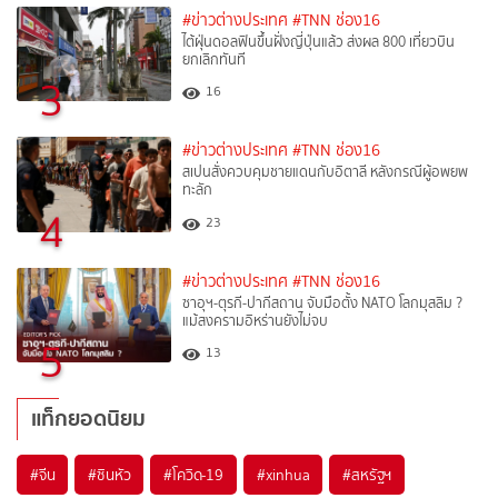
#ข่าวต่างประเทศ
#TNN ช่อง16
ไต้ฝุ่นดอลฟินขึ้นฝั่งญี่ปุ่นแล้ว ส่งผล 800 เที่ยวบิน
ยกเลิกทันที
3
16
#ข่าวต่างประเทศ
#TNN ช่อง16
สเปนสั่งควบคุมชายแดนกับอิตาลี หลังกรณีผู้อพยพ
ทะลัก
4
23
#ข่าวต่างประเทศ
#TNN ช่อง16
ซาอุฯ-ตุรกี-ปากีสถาน จับมือตั้ง NATO โลกมุสลิม ?
แม้สงครามอิหร่านยังไม่จบ
5
13
แท็กยอดนิยม
#
จีน
#
ซินหัว
#
โควิด-19
#
xinhua
#
สหรัฐฯ