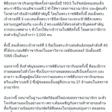
พิธีบรมราชาภิเษกถูกจัดครั้งล่าสุดเมื่อปี 1953 ในรัชสมัยของสมเด็จ
พระราชินีนาถเอลิซาเบธที่ 2 ทำให้ชาวสหราชอาณาจักร และผู้คนทั่ว
โลกต่างกำลังเฝ้ารอพิธีสำคัญนี้ โดยในพระราชพิธีครั้งนี้ สมเด็จพระ
เจ้าชาลส์ที่ 3 และสมเด็จพระราชินีคามิลลาจะทรงเข้าพิธีสวมพระ
มหามงกุฎพร้อมกัน และทั้ง 2 พระองค์ยังได้ทรงส่งคำเชิบุคคลสำคัญ
จากประเทศต่าง ๆ ทั่วโลกให้มาเข้าร่วมในพิธีครั้งนี้ โดยคาดว่ามีการ
ส่งคำเขิญไปแล้วกว่า 2,000 คน 
ทั้งนี้ สมเด็จพระเจ้าชาลส์ที่ 3 ถือเป็นพระเจ้าแผ่นดินอังกฤษลำดับที่ 40 
ที่ได้ประกอบพิธีราชาภิเษกในมหาวิหารเวสต์มินสเตอร์ นับตั้งแต่ปี 
1066 เป็นต้นมา
นอกจากนี้ สิ่งสำคัญของพระราชพิธีบรมราชาภิเษกครั้งนี้ คือจะมีการ
ถ่ายทอดสดไปทั่วโลก ซึ่งเป็นการถ่ายทอดสดแบบสีเป็นครั้งแรก และ
คาดว่า จะดึงดูดผู้ชมได้มากกว่าตอนพระราชพิธีบรมราชาภิเษกของ
ควีนเอลิซาเบธที่ 2 ซึ่งผู้ชมตอนนั้นอยู่ที่ประมาณ 27 ล้านคนในสหราช
อาณาจักร 
นับจากนี้ บทบาทในฐานะกษัตริย์องค์ใหม่แห่งสหราชอาณาจักร จะทั่ว
โลกจับตามองเป็นอย่างมาก เพราะต้องเผชิญกับความท้าทายรอบด้าน 
ทั้งเรื่องความนิยมสถาบันกษัตริย์ที่ลดลงในกลุ่มคนหนุ่มสาว ตลอดจน