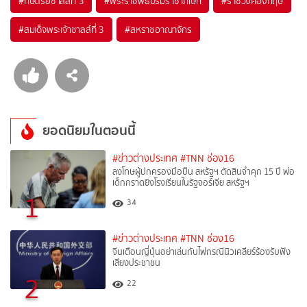
#
กษัตริย์ชาล์สที่ 3
#
พระราชพิธีบรมราชาภิเษก
#
ราชวงศ์อังกฤษ
#
สมเด็จพระเจ้าชาลส์ที่ 3
#
สหราชอาณาจักร
ยอดนิยมในตอนนี้
#ข่าวต่างประเทศ
#TNN ช่อง16
ลงโทษผู้ปกครองมือปืน สหรัฐฯ ตัดสินจำคุก 15 ปี พ่อ
เด็กกราดยิงโรงเรียนในรัฐจอร์เจีย สหรัฐฯ
1
34
#ข่าวต่างประเทศ
#TNN ช่อง16
จีนเตือนญี่ปุ่นอย่าเล่นกับไฟกรณีนิวเคลียร์ร้องรับฟัง
เสียงประชาชน
2
22