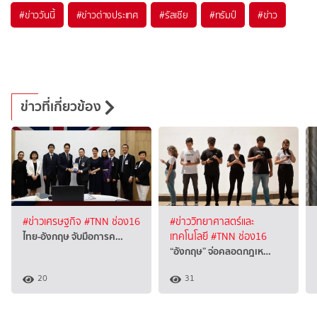
#
ข่าววันนี้
#
ข่าวต่างประเทศ
#
รัสเซีย
#
ทรัมป์
#
ข่าว
ข่าวที่เกี่ยวข้อง
#ข่าวเศรษฐกิจ
#TNN ช่อง16
#ข่าววิทยาศาสตร์และ
ไทย-อังกฤษ จับมือการค…
เทคโนโลยี
#TNN ช่อง16
“อังกฤษ” จ่อคลอดกฎเห…
20
31