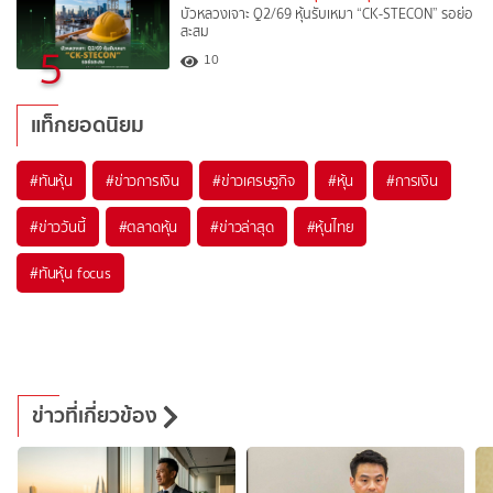
บัวหลวงเจาะ Q2/69 หุ้นรับเหมา “CK-STECON” รอย่อ
สะสม
5
10
แท็กยอดนิยม
#
ทันหุ้น
#
ข่าวการเงิน
#
ข่าวเศรษฐกิจ
#
หุ้น
#
การเงิน
#
ข่าววันนี้
#
ตลาดหุ้น
#
ข่าวล่าสุด
#
หุ้นไทย
#
ทันหุ้น focus
ข่าวที่เกี่ยวข้อง