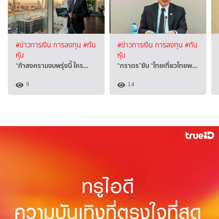
#ข่าวการเงิน การลงทุน
#ทัน
#ข่าวการเงิน การลงทุน
#ทัน
หุ้น
หุ้น
“ถ้าสงครามจบพรุ่งนี้ ใคร…
“ภราดร”ยัน “ไทยเที่ยวไทยพ…
9
14