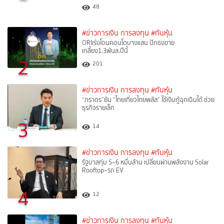
48
#ข่าวการเงิน การลงทุน
#ทันหุ้น
ORIเร่งโอนคอนโดบางแสน ปักธงขาย
เกลี้ยง1.3พันล.ปีนี้
2
201
#ข่าวการเงิน การลงทุน
#ทันหุ้น
“ภราดร”ยัน “ไทยเที่ยวไทยพลัส” ใช้เงินกู้ฉุกเฉินได้ ช่วย
ธุรกิจรายเล็ก
3
14
#ข่าวการเงิน การลงทุน
#ทันหุ้น
รัฐบาลทุ่ม 5–6 หมื่นล้าน เปลี่ยนผ่านพลังงาน Solar
Rooftop–รถ EV
4
12
#ข่าวการเงิน การลงทุน
#ทันหุ้น