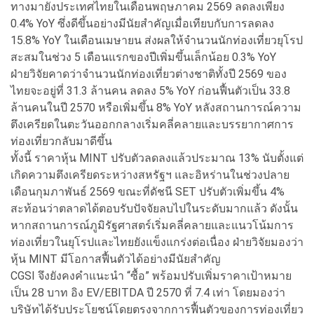
ทางมายังประเทศไทยในเดือนพฤษภาคม 2569 ลดลงเพียง
0.4% YoY ซึ่งดีขึ้นอย่างมีนัยสำคัญเมื่อเทียบกับการลดลง
15.8% YoY ในเดือนเมษายน ส่งผลให้จำนวนนักท่องเที่ยวยุโรป
สะสมในช่วง 5 เดือนแรกของปีเพิ่มขึ้นเล็กน้อย 0.3% YoY
ฝ่ายวิจัยคาดว่าจำนวนนักท่องเที่ยวต่างชาติทั้งปี 2569 ของ
ไทยจะอยู่ที่ 31.3 ล้านคน ลดลง 5% YoY ก่อนฟื้นตัวเป็น 33.8
ล้านคนในปี 2570 หรือเพิ่มขึ้น 8% YoY หลังสถานการณ์ความ
ตึงเครียดในตะวันออกกลางเริ่มคลี่คลายและบรรยากาศการ
ท่องเที่ยวกลับมาดีขึ้น
ทั้งนี้ ราคาหุ้น MINT ปรับตัวลดลงแล้วประมาณ 13% นับตั้งแต่
เกิดความตึงเครียดระหว่างสหรัฐฯ และอิหร่านในช่วงปลาย
เดือนกุมภาพันธ์ 2569 ขณะที่ดัชนี SET ปรับตัวเพิ่มขึ้น 4%
สะท้อนว่าตลาดได้ตอบรับปัจจัยลบไปในระดับมากแล้ว ดังนั้น
หากสถานการณ์ภูมิรัฐศาสตร์เริ่มคลี่คลายและแนวโน้มการ
ท่องเที่ยวในยุโรปและไทยยังแข็งแกร่งต่อเนื่อง ฝ่ายวิจัยมองว่า
หุ้น MINT มีโอกาสฟื้นตัวได้อย่างมีนัยสำคัญ
CGSI จึงยังคงคำแนะนำ “ซื้อ” พร้อมปรับเพิ่มราคาเป้าหมาย
เป็น 28 บาท อิง EV/EBITDA ปี 2570 ที่ 7.4 เท่า โดยมองว่า
บริษัทได้รับประโยชน์โดยตรงจากการฟื้นตัวของการท่องเที่ยว