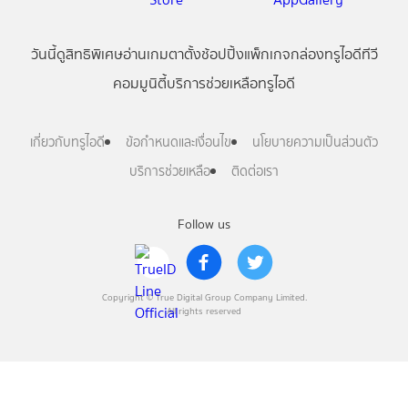
วันนี้
ดู
สิทธิพิเศษ
อ่าน
เกม
ตาตั้ง
ช้อปปิ้ง
แพ็กเกจ
กล่องทรูไอดีทีวี
คอมมูนิตี้
บริการช่วยเหลือทรูไอดี
เกี่ยวกับทรูไอดี
ข้อกำหนดและเงื่อนไข
นโยบายความเป็นส่วนตัว
บริการช่วยเหลือ
ติดต่อเรา
Follow us
Copyright © True Digital Group Company Limited.
All rights reserved