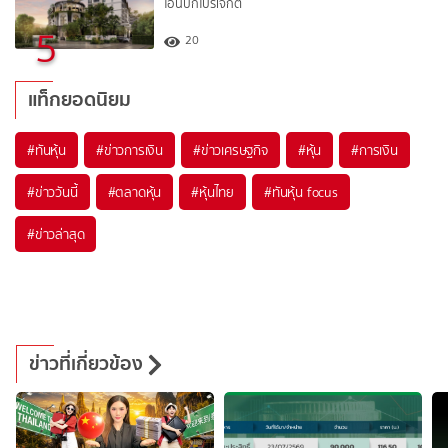
โอนบิ๊กโปรเจ็กต์
5
20
แท็กยอดนิยม
#
ทันหุ้น
#
ข่าวการเงิน
#
ข่าวเศรษฐกิจ
#
หุ้น
#
การเงิน
#
ข่าววันนี้
#
ตลาดหุ้น
#
หุ้นไทย
#
ทันหุ้น focus
#
ข่าวล่าสุด
ข่าวที่เกี่ยวข้อง