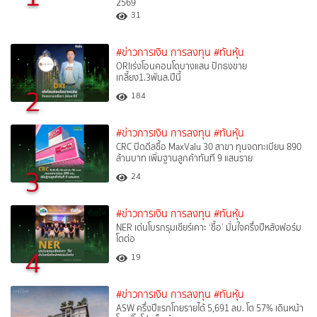
2569
31
#ข่าวการเงิน การลงทุน
#ทันหุ้น
ORIเร่งโอนคอนโดบางแสน ปักธงขาย
เกลี้ยง1.3พันล.ปีนี้
2
184
#ข่าวการเงิน การลงทุน
#ทันหุ้น
CRC ปิดดีลซื้อ MaxValu 30 สาขา ทุนจดทะเบียน 890
ล้านบาท เพิ่มฐานลูกค้าทันที 9 แสนราย
3
24
#ข่าวการเงิน การลงทุน
#ทันหุ้น
NER เด่นโบรกรุมเชียร์เคาะ ‘ซื้อ’ มั่นใจครึ่งปีหลังฟอร์ม
โตต่อ
4
19
#ข่าวการเงิน การลงทุน
#ทันหุ้น
ASW ครึ่งปีแรกโกยรายได้ 5,691 ลบ. โต 57% เดินหน้า