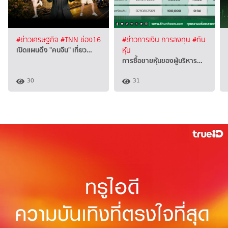
#ข่าวเศรษฐกิจ
#TNN ช่อง16
#ข่าวการเงิน การลงทุน
#ทัน
เปิดแผนดึง "คนจีน" เที่ยว…
หุ้น
การซื้อขายหุ้นของผู้บริหาร…
30
31