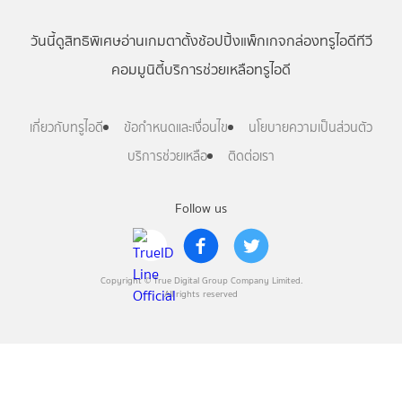
วันนี้
ดู
สิทธิพิเศษ
อ่าน
เกม
ตาตั้ง
ช้อปปิ้ง
แพ็กเกจ
กล่องทรูไอดีทีวี
คอมมูนิตี้
บริการช่วยเหลือทรูไอดี
เกี่ยวกับทรูไอดี
ข้อกำหนดและเงื่อนไข
นโยบายความเป็นส่วนตัว
บริการช่วยเหลือ
ติดต่อเรา
Follow us
Copyright © True Digital Group Company Limited.
All rights reserved