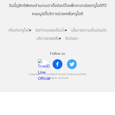
วันนี้
ดู
สิทธิพิเศษ
อ่าน
เกม
ตาตั้ง
ช้อปปิ้ง
แพ็กเกจ
กล่องทรูไอดีทีวี
คอมมูนิตี้
บริการช่วยเหลือทรูไอดี
เกี่ยวกับทรูไอดี
ข้อกำหนดและเงื่อนไข
นโยบายความเป็นส่วนตัว
บริการช่วยเหลือ
ติดต่อเรา
Follow us
Copyright © True Digital Group Company Limited.
All rights reserved