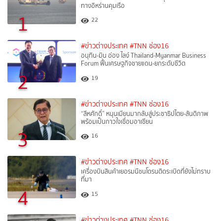
ทางอิหร่านคุมเรือ
1
22
#ข่าวต่างประเทศ
#TNN ช่อง16
อนุทิน-มิน อ่อง ไลง์ Thailand-Myanmar Business
Forum ฟื้นเศรษฐกิจชายแดน-ยกระดับชีวิต
2
19
#ข่าวต่างประเทศ
#TNN ช่อง16
“สีหศักดิ์”​ หนุนเมียนมากลับสู่ประชาธิปไตย-สันติภาพ
พร้อมเป็นกาวใจเชื่อมอาเซียน
3
16
#ข่าวต่างประเทศ
#TNN ช่อง16
เครื่องบินสินค้าเยอรมนีชนโดรนติดระเบิดที่ยังไม่ทราบ
ที่มา
4
15
#ข่าวต่างประเทศ
#TNN ช่อง16