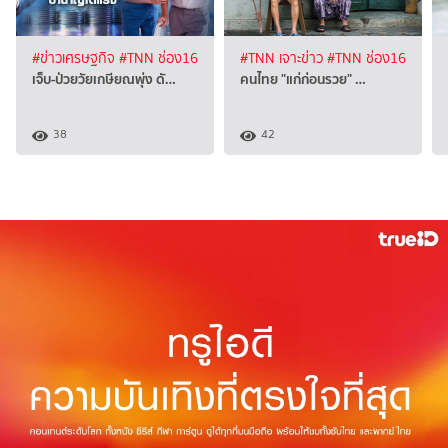
#ข่าวเศรษฐกิจ
#TNN ช่อง16
#TNN เจาะข่าว
#TNN ช่อง16
เจ็บ-ป่วยวัยเกษียณพุ่ง ดั…
คนไทย "แก่ก่อนรวย" …
38
42