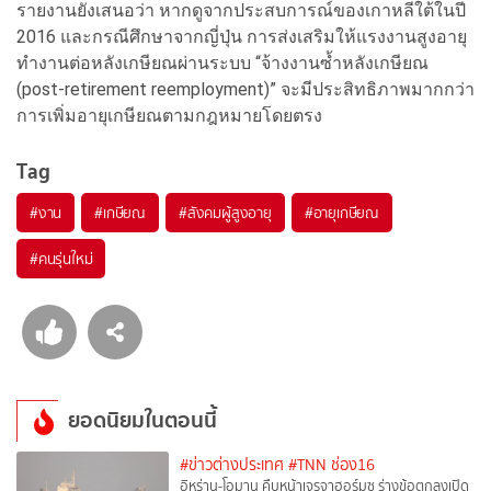
รายงานยังเสนอว่า หากดูจากประสบการณ์ของเกาหลีใต้ในปี
2016 และกรณีศึกษาจากญี่ปุ่น การส่งเสริมให้แรงงานสูงอายุ
ทำงานต่อหลังเกษียณผ่านระบบ “จ้างงานซ้ำหลังเกษียณ
(post-retirement reemployment)” จะมีประสิทธิภาพมากกว่า
การเพิ่มอายุเกษียณตามกฎหมายโดยตรง
Tag
#
งาน
#
เกษียณ
#
สังคมผู้สูงอายุ
#
อายุเกษียณ
#
คนรุ่นใหม่
ยอดนิยมในตอนนี้
#ข่าวต่างประเทศ
#TNN ช่อง16
อิหร่าน-โอมาน คืบหน้าเจรจาฮอร์มุซ ร่างข้อตกลงเปิด