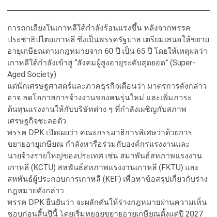
การถกเถียงในเกาหลีใต้กำลังร้อนแรงขึ้น หลังจากพรรค
ประชาธิปไตยเกาหลี ซึ่งเป็นพรรครัฐบาล เตรียมเสนอให้ขยาย
อายุเกษียณตามกฎหมายจาก 60 ปี เป็น 65 ปี โดยให้เหตุผลว่า
เกาหลีใต้กำลังเข้าสู่ “สังคมผู้สูงอายุระดับสุดยอด” (Super-
Aged Society)
แต่นักเศรษฐศาสตร์และภาคธุรกิจเตือนว่า มาตรการดังกล่าว
อาจ ลดโอกาสการจ้างงานของคนรุ่นใหม่ และเพิ่มภาระ
ต้นทุนแรงงานให้กับบริษัทต่าง ๆ ที่กำลังเผชิญกับสภาพ
เศรษฐกิจชะลอตัว
พรรค DPK เปิดเผยว่า คณะกรรมาธิการพิเศษว่าด้วยการ
ขยายอายุเกษียณ กำลังหารือร่วมกับองค์กรแรงงานและ
นายจ้างรายใหญ่ของประเทศ เช่น สมาพันธ์สหภาพแรงงาน
เกาหลี (KCTU) สหพันธ์สหภาพแรงงานเกาหลี (FKTU) และ
สหพันธ์ผู้ประกอบการเกาหลี (KEF) เพื่อหาข้อสรุปเกี่ยวกับร่าง
กฎหมายดังกล่าว
พรรค DPK ยืนยันว่า จะผลักดันให้ร่างกฎหมายผ่านความเห็น
ชอบก่อนสิ้นปีนี้ โดยเริ่มทยอยขยายอายุเกษียณตั้งแต่ปี 2027