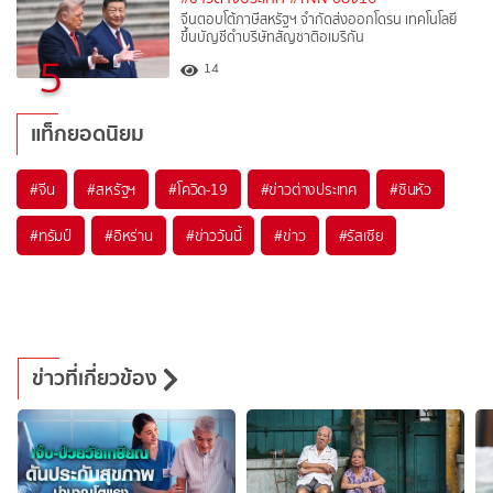
จีนตอบโต้ภาษีสหรัฐฯ จำกัดส่งออกโดรน เทคโนโลยี
ขึ้นบัญชีดำบริษัทสัญชาติอเมริกัน
5
14
แท็กยอดนิยม
#
จีน
#
สหรัฐฯ
#
โควิด-19
#
ข่าวต่างประเทศ
#
ซินหัว
#
ทรัมป์
#
อิหร่าน
#
ข่าววันนี้
#
ข่าว
#
รัสเซีย
ข่าวที่เกี่ยวข้อง