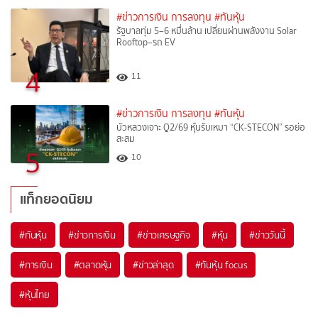
#ข่าวการเงิน การลงทุน
#ทันหุ้น
รัฐบาลทุ่ม 5–6 หมื่นล้าน เปลี่ยนผ่านพลังงาน Solar
Rooftop–รถ EV
4
11
#ข่าวการเงิน การลงทุน
#ทันหุ้น
บัวหลวงเจาะ Q2/69 หุ้นรับเหมา “CK-STECON” รอย่อ
สะสม
5
10
แท็กยอดนิยม
#
ทันหุ้น
#
ข่าวการเงิน
#
ข่าวเศรษฐกิจ
#
หุ้น
#
ข่าววันนี้
#
การเงิน
#
ตลาดหุ้น
#
ข่าวล่าสุด
#
ทันหุ้น focus
#
หุ้นไทย