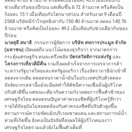
ลดลง 41.83 ล้านบาท หรือคิดเป็นร้อยละ 45.0 เมื่อเทียบกับ
ช่วงเดียวกันของปีก่อน แต่เพิ่มขึ้น 6.72 ล้านบาท หรือคิดเป็น
ร้อยละ 15.1 เมื่อเทียบกับไตรมาสก่อน สำหรับงวด 9 เดือนปี
2568 บริษัทมีกำไรสุทธิเท่ากับ 150.40 ล้านบาท ลดลง 145.76
ล้านบาท หรือคิดเป็นร้อยละ 49.2 เมื่อเทียบกับช่วงเดียวกันของ
ปีก่อน
นายสุธี สมาธิ
กรรมการผู้จัดการ
บริษัท สหการประมูล จำกัด
(มหาชน)
เปิดเผยถึง แนวโน้มของธุรกิจว่า จากมาตรการ
กระตุ้นเศรษฐกิจ คนละครึ่งพลัส
บัตรสวัสดิการแห่งรัฐ
และ
โครงการเที่ยวดีมีคืน
รวมถึงผลสำเร็จจากการเจรจาการค้า
ระหว่างรัฐบาลไทยและสหรัฐอเมริกา เรื่องอัตราภาษีนำเข้าที่
ลดลงจากเดิม ตลอดจนราคาน้ำมันในประเทศปรับตัวลดลง
ปัจจัยบวกเหล่านี้แม้จะมีผลทำให้ดัชนีความเชื่อมั่นผู้บริโภค
ปรับตัวดีขึ้น แต่ขณะเดียวกันความกังวลต่อการฟื้นตัวช้าของ
เศรษฐกิจไทย ตลอดจนปัญหาค่าครองชีพที่ผู้บริโภครู้สึกว่า
รายได้ปัจจุบันไม่สอดคล้องกับค่าครองชีพที่ปรับตัวสูงขึ้น
สถานการณ์ความขัดแย้งบริเวณชายแดน และสถานการณ์น้ำ
ท่วมที่เกิดขึ้น ยังคงเป็นปัจจัยที่ส่งผลให้ผู้บริโภคมองว่า
เศรษฐกิจโดยรวมแล้วยังไม่ฟื้นตัวเต็มที่