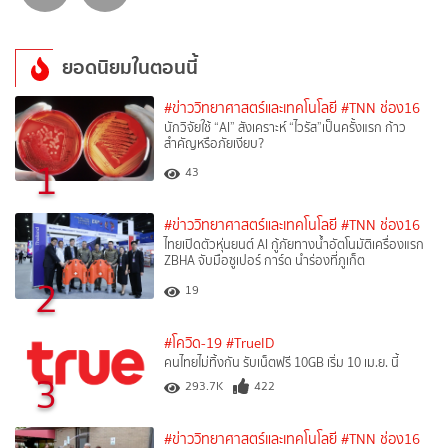
ยอดนิยมในตอนนี้
#ข่าววิทยาศาสตร์และเทคโนโลยี
#TNN ช่อง16
นักวิจัยใช้ “AI” สังเคราะห์ “ไวรัส”เป็นครั้งแรก ก้าว
สำคัญหรือภัยเงียบ?
1
43
#ข่าววิทยาศาสตร์และเทคโนโลยี
#TNN ช่อง16
ไทยเปิดตัวหุ่นยนต์ AI กู้ภัยทางน้ำอัตโนมัติเครื่องแรก
ZBHA จับมือซูเปอร์ การ์ด นำร่องที่ภูเก็ต
2
19
#โควิด-19
#TrueID
คนไทยไม่ทิ้งกัน รับเน็ตฟรี 10GB เริ่ม 10 เม.ย. นี้
3
293.7K
422
#ข่าววิทยาศาสตร์และเทคโนโลยี
#TNN ช่อง16