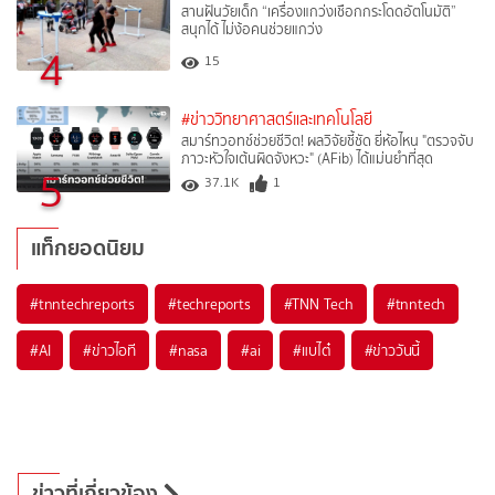
สานฝันวัยเด็ก “เครื่องแกว่งเชือกกระโดดอัตโนมัติ”
สนุกได้ ไม่ง้อคนช่วยแกว่ง
4
15
#ข่าววิทยาศาสตร์และเทคโนโลยี
สมาร์ทวอทช์ช่วยชีวิต! ผลวิจัยชี้ชัด ยี่ห้อไหน "ตรวจจับ
ภาวะหัวใจเต้นผิดจังหวะ" (AFib) ได้แม่นยำที่สุด
5
37.1K
1
แท็กยอดนิยม
#
tnntechreports
#
techreports
#
TNN Tech
#
tnntech
#
AI
#
ข่าวไอที
#
nasa
#
ai
#
แบไต๋
#
ข่าววันนี้
ข่าวที่เกี่ยวข้อง