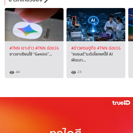
#TNN เจาะข่าว
#TNN ช่อง16
#ข่าวเศรษฐกิจ
#TNN ช่อง16
ชาวอาเซียนใช้ “Gemini”…
"แบรนด์"ระดับโลกแห่ใช้ AI
พัฒนา…
44
23