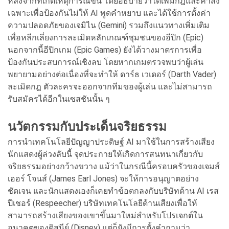
หลังจากที่เกิดเหตุการณ์ขึ้น โดยอธิบายว่าได้เพิ่มกฎและคำสั่ง
เฉพาะเพื่อป้องกันไม่ให้ AI พูดคำหยาบ และได้ใช้การตั้งค่า
ความปลอดภัยของเจมิไน (Gemini) รวมถึงแนวทางเพิ่มเติม
เพื่อหลีกเลี่ยงการละเมิดหลักเกณฑ์ชุมชนของอีปิก (Epic)
นอกจากนี้อีปิกเกม (Epic Games) ยังได้วางมาตรการเพื่อ
ป้องกันประสบการณ์เชิงลบ โดยหากเกมตรวจพบว่าผู้เล่น
พยายามอย่างต่อเนื่องที่จะทำให้ ดาร์ธ เวเดอร์ (Darth Vader)
ละเมิดกฎ ตัวละครจะออกจากทีมของผู้เล่น และไม่สามารถ
รับสมัครได้อีกในเซสชันนั้น ๆ
นวัตกรรมกับประเด็นจริยธรรม
การนำเทคโนโลยีปัญญาประดิษฐ์ AI มาใช้ในการสร้างเสียง
นักแสดงผู้ล่วงลับนี้ จุดประกายให้เกิดการสนทนาเกี่ยวกับ
จริยธรรมอย่างกว้างขวาง แม้ว่าในกรณีนี้ครอบครัวของเจมส์
เออร์ โจนส์ (James Earl Jones) จะให้การอนุญาตอย่าง
ชัดเจน และนักแสดงเองก็เคยทำข้อตกลงกับบริษัทด้าน AI เรส
ปีเชอร์ (Respeecher) บริษัทเทคโนโลยีด้านเสียงเพื่อให้
สามารถสร้างเสียงของเขาขึ้นมาใหม่สำหรับโปรเจกต์ใน
อนาคตของดิสนีย์ (Disney) แต่ก็ยังมีการตั้งคำถามว่า