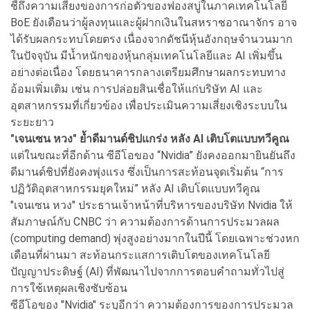
ชี้ถึงความเสี่ยงของการก่อตัวของฟองสบู่ในภาคเทคโนโลยี
BoE ยังเตือนว่าผู้ลงทุนและผู้ฝากเงินในสหราชอาณาจักร อาจ
ได้รับผลกระทบโดยตรง เนื่องจากดัชนีหุ้นอังกฤษจำนวนมาก
ในปัจจุบัน มีน้ำหนักของหุ้นกลุ่มเทคโนโลยีและ AI เพิ่มขึ้น
อย่างต่อเนื่อง โดยธนาคารกลางเตรียมศึกษาผลกระทบทาง
อ้อมเพิ่มเติม เช่น การปล่อยสินเชื่อให้แก่บริษัท AI และ
อุตสาหกรรมที่เกี่ยวข้อง เพื่อประเมินความเสี่ยงเชิงระบบใน
ระยะยาว
"เจนเซน หวง" ย้ำดีมานด์ชิปแกร่ง หลัง AI เติบโตแบบทวีคูณ
แต่ในขณะที่อีกด้าน ซีอีโอของ “Nvidia” ยังคงออกมายินยันถึง
ดีมานด์ชิปที่ยังคงพุ่งแรง ซึ่งเป็นการสะท้อนจุดเริ่มต้น “การ
ปฏิวัติอุตสาหกรรมยุคใหม่” หลัง AI เติบโตแบบทวีคูณ
"เจนเซน หวง" ประธานเจ้าหน้าที่บริหารของบริษัท Nvidia ให้
สัมภาษณ์กับ CNBC ว่า ความต้องการด้านการประมวลผล
(computing demand) พุ่งสูงอย่างมากในปีนี้ โดยเฉพาะช่วงหก
เดือนที่ผ่านมา สะท้อนกระแสการเติบโตของเทคโนโลยี
ปัญญาประดิษฐ์ (AI) ที่พัฒนาไปจากการตอบคำถามทั่วไปสู่
การใช้เหตุผลเชิงซับซ้อน
ซีอีโอของ "Nvidia" ระบุอีกว่า ความต้องการของการประมวล