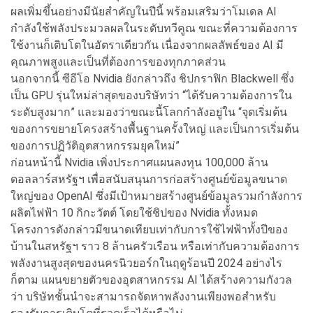
ผลเพิ่มขึ้นอย่างมีนัยสำคัญในปีนี้ พร้อมเสริมว่าโมเดล AI
กำลังใช้พลังประมวลผลในระดับทวีคูณ ขณะที่ความต้องการ
ใช้งานก็เติบโตในอัตราเดียวกัน เนื่องจากผลลัพธ์ของ AI มี
คุณภาพสูงและเป็นที่ต้องการของทุกภาคส่วน
นอกจากนี้ ซีอีโอ Nvidia ยังกล่าวถึง ชิปกราฟิก Blackwell ซึ่ง
เป็น GPU รุ่นใหม่ล่าสุดของบริษัทว่า “ได้รับความต้องการใน
ระดับสูงมาก” และมองว่าขณะนี้โลกกำลังอยู่ใน “จุดเริ่มต้น
ของการขยายโครงสร้างพื้นฐานครั้งใหญ่ และเป็นการเริ่มต้น
ของการปฏิวัติอุตสาหกรรมยุคใหม่”
ก่อนหน้านี้ Nvidia เพิ่งประกาศแผนลงทุน 100,000 ล้าน
ดอลลาร์สหรัฐฯ เพื่อสนับสนุนการก่อสร้างศูนย์ข้อมูลขนาด
ใหญ่ของ OpenAI ซึ่งมีเป้าหมายสร้างศูนย์ข้อมูลรวมกำลังการ
ผลิตไฟฟ้า 10 กิกะวัตต์ โดยใช้ชิปของ Nvidia ทั้งหมด
โครงการดังกล่าวมีขนาดเทียบเท่ากับการใช้ไฟฟ้าทั้งปีของ
บ้านในสหรัฐฯ ราว 8 ล้านครัวเรือน หรือเท่ากับความต้องการ
พลังงานสูงสุดของนครนิวยอร์กในฤดูร้อนปี 2024 อย่างไร
ก็ตาม แผนขยายตัวของอุตสาหกรรม AI ได้สร้างความกังวล
ว่า บริษัทชั้นนำจะสามารถจัดหาพลังงานเพียงพอสำหรับ