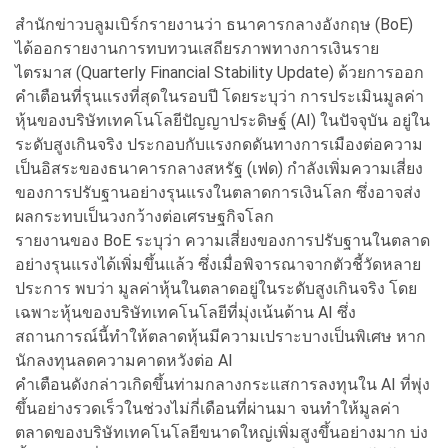
สำนักข่าวบลูมเบิร์กรายงานว่า ธนาคารกลางอังกฤษ (BoE)
ได้ออกรายงานการทบทวนเสถียรภาพทางการเงินราย
ไตรมาส (Quarterly Financial Stability Update) ด้วยการออก
คำเตือนที่รุนแรงที่สุดในรอบปี โดยระบุว่า การประเมินมูลค่า
หุ้นของบริษัทเทคโนโลยีปัญญาประดิษฐ์ (AI) ในปัจจุบัน อยู่ใน
ระดับสูงเกินจริง ประกอบกับแรงกดดันทางการเมืองต่อความ
เป็นอิสระของธนาคารกลางสหรัฐ (เฟด) กำลังเพิ่มความเสี่ยง
ของการปรับฐานอย่างรุนแรงในตลาดการเงินโลก ซึ่งอาจส่ง
ผลกระทบเป็นวงกว้างต่อเศรษฐกิจโลก
รายงานของ BoE ระบุว่า ความเสี่ยงของการปรับฐานในตลาด
อย่างรุนแรงได้เพิ่มขึ้นแล้ว ซึ่งเมื่อพิจารณาจากตัวชี้วัดหลาย
ประการ พบว่า มูลค่าหุ้นในตลาดอยู่ในระดับสูงเกินจริง โดย
เฉพาะหุ้นของบริษัทเทคโนโลยีที่มุ่งเน้นด้าน AI ซึ่ง
สถานการณ์นี้ทำให้ตลาดหุ้นมีความเปราะบางเป็นพิเศษ หาก
นักลงทุนลดความคาดหวังต่อ AI
คำเตือนดังกล่าวเกิดขึ้นท่ามกลางกระแสการลงทุนใน AI ที่พุ่ง
ขึ้นอย่างรวดเร็วในช่วงไม่กี่เดือนที่ผ่านมา จนทำให้มูลค่า
ตลาดของบริษัทเทคโนโลยีขนาดใหญ่เพิ่มสูงขึ้นอย่างมาก บ่ง