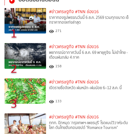
#ข่าวเศรษฐกิจ
#TNN ช่อง16
ราคาทองรูปพรรณวันนี้ 6 ส.ค. 2569 รวมทุกขนาด เช็
กราคาทองแท่งล่าสุด
1
271
#ข่าวเศรษฐกิจ
#TNN ช่อง16
พยากรณ์อากาศวันนี้ 6 ส.ค. 69 พายุคูจิระ ไม่เข้าไทย -
เตือนฝนถล่ม 4 ภาค
2
158
#ข่าวเศรษฐกิจ
#TNN ช่อง16
เปิดรายชื่อจังหวัด ฝนหนัก–ฝนน้อย 6–12 ส.ค. นี้
3
133
#ข่าวเศรษฐกิจ
#TNN ช่อง16
ททท. ปักหมุด ‘กรุงเทพฯ-เพชรบุรี’ โรดแมปวิวาห์ระดับ
โลก ดันไทยฮับคอนเซปต์ "Romance Tourism"