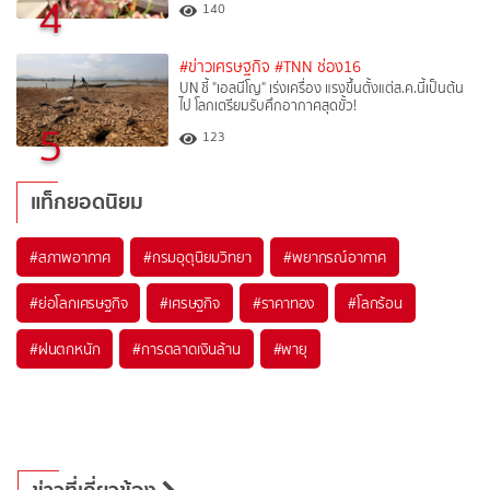
4
140
#ข่าวเศรษฐกิจ
#TNN ช่อง16
UN ชี้ "เอลนีโญ" เร่งเครื่อง แรงขึ้นตั้งแต่ส.ค.นี้เป็นต้น
ไป โลกเตรียมรับศึกอากาศสุดขั้ว!
5
123
แท็กยอดนิยม
#
สภาพอากาศ
#
กรมอุตุนิยมวิทยา
#
พยากรณ์อากาศ
#
ย่อโลกเศรษฐกิจ
#
เศรษฐกิจ
#
ราคาทอง
#
โลกร้อน
#
ฝนตกหนัก
#
การตลาดเงินล้าน
#
พายุ