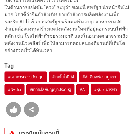
รองรับการเติบโตที่รวดเร็วได้หรือไม่
ในด้านการแข่งขัน “หวง” ระบุว่า ขณะนี้ สหรัฐฯ นำหน้าจีนไม่
มาก โดยชี้ว่าจีนกำลังเร่งขยายกำลังการผลิตพลังงานเพื่อ
รองรับ AI ได้เร็วกว่าสหรัฐฯ พร้อมเสริมว่าอุตสาหกรรม AI
จำเป็นต้องลงทุนสร้างแหล่งพลังงานใหม่ที่อยู่นอกระบบไฟฟ้า
หลัก เช่น โรงไฟฟ้าก๊าซธรรมชาติ และในอนาคต อาจรวมถึง
พลังงานนิวเคลียร์ เพื่อให้สามารถตอบสนองดีมานด์ที่เติบโต
อย่างรวดเร็วได้ทันเวลา
Tag
#
ธนาคารกลางอังกฤษ
#
เทคโนโลยี AI
#
AI เสี่ยงฟองสบู่แตก
#
Nvidia
#
เทคโนโลยีปัญญาประดิษฐ์
#
AI
#
หุ้น 7 นางฟ้า
ยอดนิยมในตอนนี้