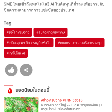
SME ไทยเข้าถึงเทคโนโลยี AI ในต้นทุนที่ต่ำลง เพื่อยกระดับ
ขีดความสามารถการแข่งขันของประเทศ
Tag
#
ย่อโลกเศรษฐกิจ
#
สมคิด จาตุศรีพิทักษ์
#
เตรียมอุดมฯ คิด เศรษฐกิจพ้นภัย
#
คณะกรรมการส่งเสริมการลงทุน
#
เทคโนโลยี AI
ยอดนิยมในตอนนี้
#ข่าวเศรษฐกิจ
#TNN ช่อง16
จับตาฝนระลอกใหญ่ 7–11 ส.ค. พายุดอลฟินหนุน
มรสุม ไทยฝนหนัก-คลื่นทะเลแรง