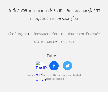
วันนี้
ดู
สิทธิพิเศษ
อ่าน
เกม
ตาตั้ง
ช้อปปิ้ง
แพ็กเกจ
กล่องทรูไอดีทีวี
คอมมูนิตี้
บริการช่วยเหลือทรูไอดี
เกี่ยวกับทรูไอดี
ข้อกำหนดและเงื่อนไข
นโยบายความเป็นส่วนตัว
บริการช่วยเหลือ
ติดต่อเรา
Follow us
Copyright © True Digital Group Company Limited.
All rights reserved