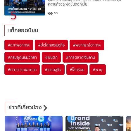
คลายกังวลเฟดขึ้นดอกเบี้ย
5
59
แท็กยอดนิยม
#
สภาพอากาศ
#
ย่อโลกเศรษฐกิจ
#
พยากรณ์อากาศ
#
กรมอุตุนิยมวิทยา
#
ฝนตก
#
การตลาดเงินล้าน
#
คาดการณ์อากาศ
#
เศรษฐกิจ
#
โลกร้อน
#
พายุ
ข่าวที่เกี่ยวข้อง