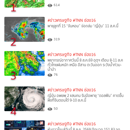
1
614
#ข่าวเศรษฐกิจ
#TNN ช่อง16
พายุลูกที่ 15 “จันหอม” จ่อถล่ม “ญี่ปุ่น” 11 ส.ค.นี้
2
319
#ข่าวเศรษฐกิจ
#TNN ช่อง16
พยากรณ์อากาศวันนี้ 8 ส.ค.69 อุตุฯ เตือน 8-11 ส.ค
ทั่วไทยฝนหนัก เหนือ อีสาน ตะวันออก ระวังน้ำท่วม-
น้ำป่า
3
76
#ข่าวเศรษฐกิจ
#TNN ช่อง16
ญี่ปุ่น อพยพ 2 แสนคน รับมือพายุ “ดอลฟิน” คาดขึ้น
ฝั่งที่จีนตอนใต้ 9-10 ส.ค.นี้
4
50
#ข่าวเศรษฐกิจ
#TNN ช่อง16
หุ้นดาวโจนส์วันนี้ 8 ส.ค. 2569 ปิดบวก 151.83 จุด