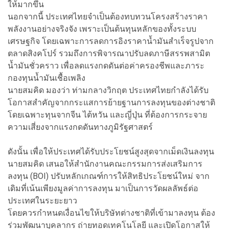
ให้มากขึ้น
นอกจากนี้ ประเทศไทยจำเป็นต้องทบทวนโครงสร้างราคา
พลังงานอย่างจริงจัง เพราะเป็นต้นทุนหลักของทั้งระบบ
เศรษฐกิจ โดยเฉพาะการลดการอิงราคาน้ำมันสำเร็จรูปจาก
ตลาดสิงคโปร์ รวมถึงการพิจารณาปรับลดภาษีสรรพสามิต
น้ำมันชั่วคราว เพื่อลดแรงกดดันต่อค่าครองชีพและภาระ
กองทุนน้ำมันเชื้อเพลิง
นายสมคิด มองว่า ท่ามกลางวิกฤต ประเทศไทยกำลังได้รับ
โอกาสสำคัญจากกระแสการย้ายฐานการลงทุนของต่างชาติ
โดยเฉพาะทุนจากจีน ไต้หวัน และญี่ปุ่น ที่ต้องการกระจาย
ความเสี่ยงจากแรงกดดันทางภูมิรัฐศาสตร์
ดังนั้น เพื่อให้ประเทศได้รับประโยชน์สูงสุดจากเม็ดเงินลงทุน
นายสมคิด เสนอให้สำนักงานคณะกรรมการส่งเสริมการ
ลงทุน (BOI) ปรับหลักเกณฑ์การให้สิทธิประโยชน์ใหม่ จาก
เดิมที่เน้นเพียงมูลค่าการลงทุน มาเป็นการวัดผลลัพธ์ต่อ
ประเทศในระยะยาว
โดยควรกำหนดเงื่อนไขให้บริษัทต่างชาติที่เข้ามาลงทุน ต้อง
ร่วมพัฒนาบุคลากร ถ่ายทอดเทคโนโลยี และเปิดโอกาสให้