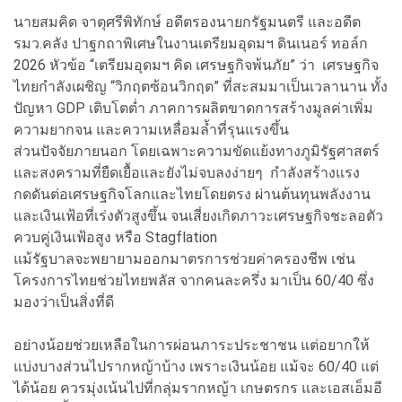
นายสมคิด จาตุศรีพิทักษ์ อดีตรองนายกรัฐมนตรี และอดีต
รมว.คลัง ปาฐกถาพิเศษในงานเตรียมอุดมฯ ดินเนอร์ ทอล์ก
2026 หัวข้อ “เตรียมอุดมฯ คิด เศรษฐกิจพ้นภัย” ว่า เศรษฐกิจ
ไทยกำลังเผชิญ “วิกฤตซ้อนวิกฤต” ที่สะสมมาเป็นเวลานาน ทั้ง
ปัญหา GDP เติบโตต่ำ ภาคการผลิตขาดการสร้างมูลค่าเพิ่ม
ความยากจน และความเหลื่อมล้ำที่รุนแรงขึ้น
ส่วนปัจจัยภายนอก โดยเฉพาะความขัดแย้งทางภูมิรัฐศาสตร์
และสงครามที่ยืดเยื้อและยังไม่จบลงง่ายๆ กำลังสร้างแรง
กดดันต่อเศรษฐกิจโลกและไทยโดยตรง ผ่านต้นทุนพลังงาน
และเงินเฟ้อที่เร่งตัวสูงขึ้น จนเสี่ยงเกิดภาวะเศรษฐกิจชะลอตัว
ควบคู่เงินเฟ้อสูง หรือ Stagflation
แม้รัฐบาลจะพยายามออกมาตรการช่วยค่าครองชีพ เช่น
โครงการไทยช่วยไทยพลัส จากคนละครึ่ง มาเป็น 60/40 ซึ่ง
มองว่าเป็นสิ่งที่ดี
อย่างน้อยช่วยเหลือในการผ่อนภาระประชาชน แต่อยากให้
แบ่งบางส่วนไปรากหญ้าบ้าง เพราะเงินน้อย แม้จะ 60/40 แต่
ได้น้อย ควรมุ่งเน้นไปที่กลุ่มรากหญ้า เกษตรกร และเอสเอ็มอี