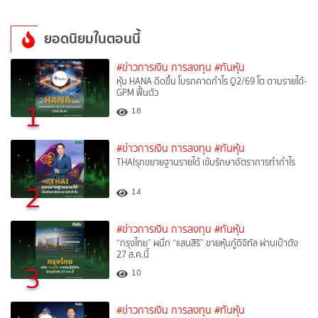
ยอดนิยมในตอนนี้
#ข่าวการเงิน การลงทุน
#ทันหุ้น
หุ้น HANA ดีดขึ้น โบรกคาดกำไร Q2/69 โต ตามรายได้-
GPM ฟื้นตัว
1
18
#ข่าวการเงิน การลงทุน
#ทันหุ้น
THAIรุกขยายฐานรายได้ เข้มรักษาอัตราการทำกำไร
2
14
#ข่าวการเงิน การลงทุน
#ทันหุ้น
“กรุงไทย” ผนึก “แสนสิริ” ขายหุ้นกู้ดิจิทัล ผ่านเป๋าตัง
27 ส.ค.นี้
3
10
#ข่าวการเงิน การลงทุน
#ทันหุ้น