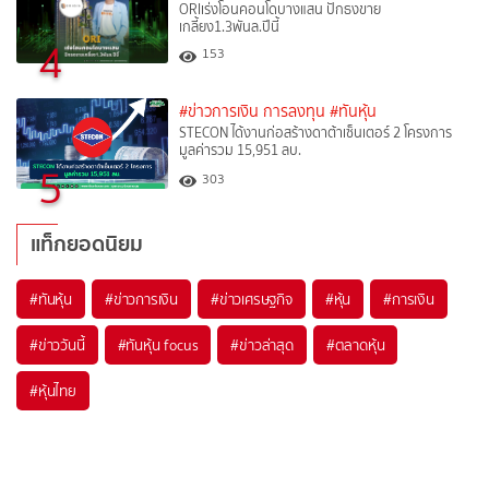
ORIเร่งโอนคอนโดบางแสน ปักธงขาย
เกลี้ยง1.3พันล.ปีนี้
4
153
#ข่าวการเงิน การลงทุน
#ทันหุ้น
STECON ได้งานก่อสร้างดาต้าเซ็นเตอร์ 2 โครงการ
มูลค่ารวม 15,951 ลบ.
5
303
แท็กยอดนิยม
#
ทันหุ้น
#
ข่าวการเงิน
#
ข่าวเศรษฐกิจ
#
หุ้น
#
การเงิน
#
ข่าววันนี้
#
ทันหุ้น focus
#
ข่าวล่าสุด
#
ตลาดหุ้น
#
หุ้นไทย