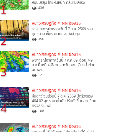
หนุนมรสุม ไทยฝนหนัก-คลื่นทะเลแรง
1
436
#ข่าวเศรษฐกิจ
#TNN ช่อง16
ราคาทองรูปพรรณวันนี้ 7 ส.ค. 2569 รวม
ทุกขนาด เช็กราคาทองแท่งล่าสุด
2
356
#ข่าวเศรษฐกิจ
#TNN ช่อง16
พยากรณ์อากาศวันนี้ 7 ส.ค.69 เตือน 7-9
ส.ค.นี้ เหนือ–อีสาน–ตะวันออก เสี่ยงน้ำท่วม
3
ฉับพลัน
121
#ข่าวเศรษฐกิจ
#TNN ช่อง16
หุ้นดาวโจนส์วันนี้ 7 ส.ค. 2569 ปิดร่วงแรง
464.02 จุด ราคาน้ำมันปรับตัวขึ้นตลาดวิตก
4
กังวลเงินเฟ้อ
108
#ข่าวเศรษฐกิจ
#TNN ช่อง16