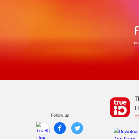
T
E
Follow us
อ