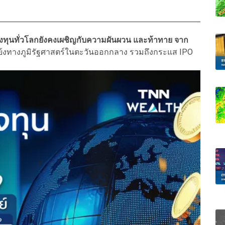
รลงทุนทั่วโลกยังคงเผชิญกับความผันผวน และท้าทาย จาก
แย้งทางภูมิรัฐศาสตร์ในตะวันออกกลาง รวมถึงกระแส IPO