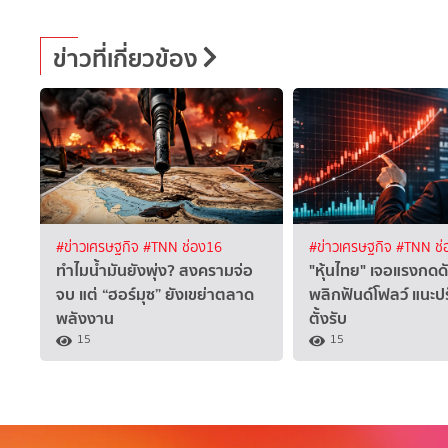
ข่าวที่เกี่ยวข้อง
#ข่าวเศรษฐกิจ
#TNN ช่อง16
#ข่าวเศรษฐกิจ
#TNN ช่
ทำไมน้ำมันยังพุ่ง? สงครามจ่อ
"หุ้นไทย" เจอแรงกดด
จบ แต่ “ฮอร์มุซ” ยังเขย่าตลาด
พลิกฟันด์โฟลว์ แนะป
พลังงาน
ตั้งรับ
15
15