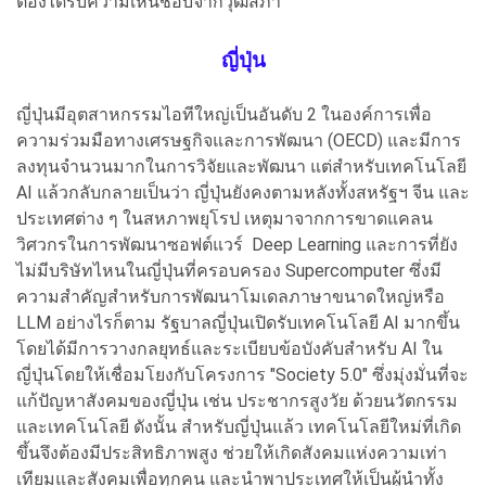
ต้องได้รับความเห็นชอบจากวุฒิสภา
ญี่ปุ่น
ญี่ปุ่นมีอุตสาหกรรมไอทีใหญ่เป็นอันดับ 2 ในองค์การเพื่อ
ความร่วมมือทางเศรษฐกิจและการพัฒนา (OECD) และมีการ
ลงทุนจำนวนมากในการวิจัยและพัฒนา แต่สำหรับเทคโนโลยี
AI แล้วกลับกลายเป็นว่า ญี่ปุ่นยังคงตามหลังทั้งสหรัฐฯ จีน และ
ประเทศต่าง ๆ ในสหภาพยุโรป เหตุมาจากการขาดแคลน
วิศวกรในการพัฒนาซอฟต์แวร์ Deep Learning และการที่ยัง
ไม่มีบริษัทไหนในญี่ปุ่นที่ครอบครอง Supercomputer ซึ่งมี
ความสำคัญสำหรับการพัฒนาโมเดลภาษาขนาดใหญ่หรือ
LLM อย่างไรก็ตาม รัฐบาลญี่ปุ่นเปิดรับเทคโนโลยี AI มากขึ้น
โดยได้มีการวางกลยุทธ์และระเบียบข้อบังคับสำหรับ AI ใน
ญี่ปุ่นโดยให้เชื่อมโยงกับโครงการ "Society 5.0" ซึ่งมุ่งมั่นที่จะ
แก้ปัญหาสังคมของญี่ปุ่น เช่น ประชากรสูงวัย ด้วยนวัตกรรม
และเทคโนโลยี ดังนั้น สำหรับญี่ปุ่นแล้ว เทคโนโลยีใหม่ที่เกิด
ขึ้นจึงต้องมีประสิทธิภาพสูง ช่วยให้เกิดสังคมแห่งความเท่า
เทียมและสังคมเพื่อทุกคน และนำพาประเทศให้เป็นผู้นำทั้ง