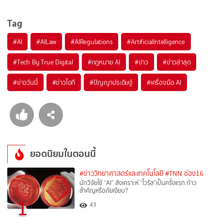
Tag
#
AI
#
AILaw
#
AIRegulations
#
ArtificialIntelligence
#
Tech By True Digital
#
กฎหมาย AI
#
ข่าว
#
ข่าวล่าสุด
#
ข่าววันนี้
#
ข่าวไอที
#
ปัญญาประดิษฐ์
#
เครื่องมือ AI
ยอดนิยมในตอนนี้
#ข่าววิทยาศาสตร์และเทคโนโลยี
#TNN ช่อง16
นักวิจัยใช้ “AI” สังเคราะห์ “ไวรัส”เป็นครั้งแรก ก้าว
สำคัญหรือภัยเงียบ?
1
43