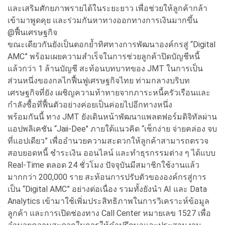
และเสริมศักยภาพรายได้ในระยะยาว เพื่อช่วยให้ลูกค้ากล้า
เข้ามาพูดคุย และร่วมกันหาทางออกทางการเงินมากขึ้น
@ฟื้นเศรษฐกิจ
ขณะเดียวกันยังเป็นตอกย้ำทิศทางการพัฒนาองค์กรสู่ “Digital
AMC” พร้อมเผยความสำเร็จในการช่วยลูกค้าปิดบัญชีหนี้
แล้วกว่า 1 ล้านบัญชี สะท้อนบทบาทของ JMT ในการเป็น
ส่วนหนึ่งของกลไกฟื้นฟูเศรษฐกิจไทย ท่ามกลางบริบท
เศรษฐกิจที่ยัง เผชิญความท้าทายจากภาระหนี้ครัวเรือนและ
กำลังซื้อที่ฟื้นตัวอย่างค่อยเป็นค่อยไปอีกทางหนึ่ง
พร้อมกันนี้ ทาง JMT ยังเดินหน้าพัฒนาแพลตฟอร์มดิจิทัลผ่าน
แอปพลิเคชัน “Jaii-Dee" ภายใต้แนวคิด “เช็กง่าย จ่ายคล่อง จบ
ที่แอปเดียว” เพื่ออำนวยความสะดวกให้ลูกค้าสามารถตรวจ
สอบยอดหนี้ ชำระเงิน ออนไลน์ และทำธุรกรรมต่าง ๆ ได้แบบ
Real-Time ตลอด 24 ชั่วโมง ปัจจุบันมีสมาชิกใช้งานแล้ว
มากกว่า 200,000 ราย สะท้อนการปรับตัวขององค์กรสู่การ
เป็น “Digital AMC” อย่างต่อเนื่อง รวมทั้งยังนำ AI และ Data
Analytics เข้ามาใช้เพิ่มประสิทธิภาพในการวิเคราะห์ข้อมูล
ลูกค้า และการเปิดช่องทาง Call Center หมายเลข 1527 เพื่อ