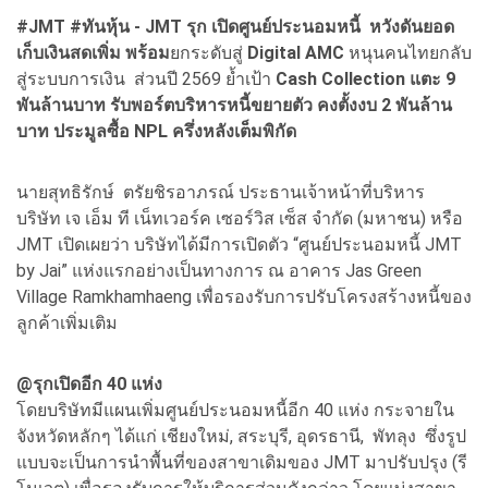
#JMT #ทันหุ้น - JMT รุก เปิดศูนย์ประนอมหนี้
หวังดันยอด
เก็บเงินสดเพิ่ม พร้อม
ยกระดับสู่
Digital AMC
หนุนคนไทยกลับ
สู่ระบบการเงิน ส่วนปี 2569 ย้ำเป้า
Cash Collection แตะ 9
พันล้านบาท รับพอร์ตบริหารหนี้ขยายตัว คงตั้งงบ 2 พันล้าน
บาท ประมูลซื้อ NPL ครึ่งหลังเต็มพิกัด
นายสุทธิรักษ์ ตรัยชิรอาภรณ์ ประธานเจ้าหน้าที่บริหาร
บริษัท เจ เอ็ม ที เน็ทเวอร์ค เซอร์วิส เซ็ส จำกัด (มหาชน) หรือ
JMT เปิดเผยว่า บริษัทได้มีการเปิดตัว “ศูนย์ประนอมหนี้ JMT
by Jai” แห่งแรกอย่างเป็นทางการ ณ อาคาร Jas Green
Village Ramkhamhaeng เพื่อรองรับการปรับโครงสร้างหนี้ของ
ลูกค้าเพิ่มเติม
@รุกเปิดอีก 40 แห่ง
โดยบริษัทมีแผนเพิ่มศูนย์ประนอมหนี้อีก 40 แห่ง กระจายใน
จังหวัดหลักๆ ได้แก่ เชียงใหม่, สระบุรี, อุดรธานี, พัทลุง ซึ่งรูป
แบบจะเป็นการนำพื้นที่ของสาขาเดิมของ JMT มาปรับปรุง (รี