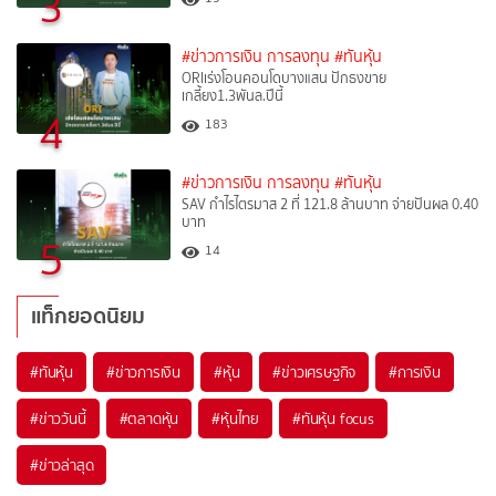
3
#ข่าวการเงิน การลงทุน
#ทันหุ้น
ORIเร่งโอนคอนโดบางแสน ปักธงขาย
เกลี้ยง1.3พันล.ปีนี้
4
183
#ข่าวการเงิน การลงทุน
#ทันหุ้น
SAV กำไรไตรมาส 2 ที่ 121.8 ล้านบาท จ่ายปันผล 0.40
บาท
5
14
แท็กยอดนิยม
#
ทันหุ้น
#
ข่าวการเงิน
#
หุ้น
#
ข่าวเศรษฐกิจ
#
การเงิน
#
ข่าววันนี้
#
ตลาดหุ้น
#
หุ้นไทย
#
ทันหุ้น focus
#
ข่าวล่าสุด