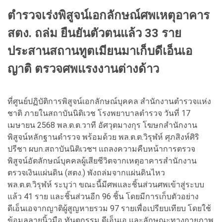
ตำรวจเร่งพิสูจน์เอกลักษณ์ศพเหตุอาคาร
สตง. ถล่ม ยืนยันตัวตนแล้ว 33 ราย
ประสานสถานทูตเมียนมาเก็บดีเอ็นเอ
ญาติ ตรวจศพแรงงานต่างด้าว
ที่ศูนย์ปฏิบัติการพิสูจน์เอกลักษณ์บุคคล สำนักงานตำรวจแห่ง
ชาติ ภายในสถาบันนิติเวช โรงพยาบาลตำรวจ วันที่ 17
เมษายน 2568 พล.ต.ต.วาที อัศวุตมางกุร โฆษกสำนักงาน
พิสูจน์หลักฐานตำรวจ พร้อมด้วย พล.ต.ต.วิรุฬห์ ศุภสิงห์ศิริ
ปรีชา ผบก.สถาบันนิติเวชฯ แถลงความคืบหน้าการตรวจ
พิสูจน์อัตลักษณ์บุคคลผู้เสียชีวิตจากเหตุอาคารสำนักงาน
ตรวจเงินแผ่นดิน (สตง.) พังถล่มจากแผ่นดินไหว
พล.ต.ต.วิรุฬห์ ระบุว่า ขณะนี้มีศพและชิ้นส่วนศพเข้าสู่ระบบ
แล้ว 41 ราย และชิ้นส่วนอีก 96 ชิ้น โดยมีการเก็บตัวอย่าง
ดีเอ็นเอจากญาติผู้สูญหายรวม 97 รายเพื่อเปรียบเทียบ โดยใช้
ข้อมูลลายนิ้วมือ ทันตกรรม ดีเอ็นเอ และลักษณะทางกายภาพ