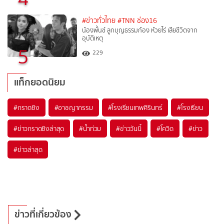
#ข่าวทั่วไทย
#TNN ช่อง16
น้องพั้นช์ ลูกบุญธรรมก้อง ห้วยไร่ เสียชีวิตจาก
อุบัติเหตุ
5
229
แท็กยอดนิยม
#
กราดยิง
#
อาชญากรรม
#
โรงเรียนเทพศิรินทร์
#
โรงเรียน
#
ข่าวกราดยิงล่าสุด
#
น้ำท่วม
#
ข่าววันนี้
#
โควิด
#
ข่าว
#
ข่าวล่าสุด
ข่าวที่เกี่ยวข้อง