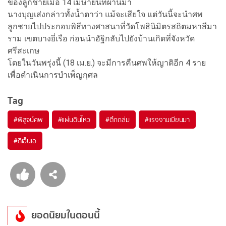
ของลูกชายเมื่อ 14 เมษายนที่ผ่านมา
นางบุญเส่งกล่าวทั้งน้ำตาว่า แม้จะเสียใจ แต่วันนี้จะนำศพ
ลูกชายไปประกอบพิธีทางศาสนาที่วัดโพธินิมิตรสถิตมหาสีมา
ราม เขตบางยี่เรือ ก่อนนำอัฐิกลับไปยังบ้านเกิดที่จังหวัด
ศรีสะเกษ
โดยในวันพรุ่งนี้ (18 เม.ย.) จะมีการคืนศพให้ญาติอีก 4 ราย
เพื่อดำเนินการบำเพ็ญกุศล
Tag
#
พิสูจน์ศพ
#
แผ่นดินไหว
#
ตึกถล่ม
#
แรงงานเมียนมา
#
ดีเอ็นเอ
ยอดนิยมในตอนนี้