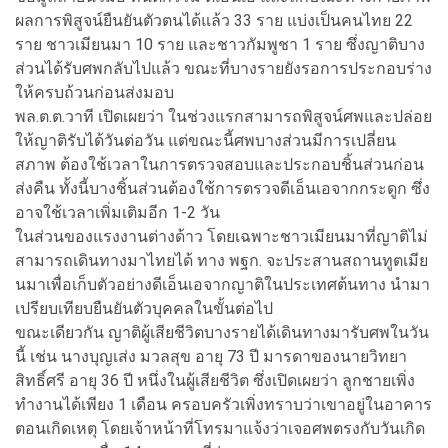
ผลการพิสูจน์ยืนยันตัวตนได้แล้ว 33 ราย แบ่งเป็นคนไทย 22
ราย ชาวเมียนมา 10 ราย และชาวกัมพูชา 1 ราย ซึ่งญาติบาง
ส่วนได้รับศพกลับไปแล้ว ขณะที่บางรายยังรอการประกอบร่าง
ให้ครบถ้วนก่อนส่งมอบ
พล.ต.ต.วาที เปิดเผยว่า ในช่วงแรกสามารถพิสูจน์ศพและปล่อย
ให้ญาติรับได้วันต่อวัน แต่ขณะนี้ศพบางส่วนมีการเปลี่ยน
สภาพ ต้องใช้เวลาในการตรวจสอบและประกอบชิ้นส่วนก่อน
ส่งคืน ทั้งนี้บางชิ้นส่วนต้องใช้การตรวจดีเอ็นเอจากกระดูก ซึ่ง
อาจใช้เวลาเพิ่มเติมอีก 1-2 วัน
ในส่วนของแรงงานต่างด้าว โดยเฉพาะชาวเมียนมาที่ญาติไม่
สามารถเดินทางมาไทยได้ ทาง พฐก. จะประสานสถานทูตเมีย
นมาเพื่อเก็บตัวอย่างดีเอ็นเอจากญาติในประเทศต้นทาง นำมา
เปรียบเทียบยืนยันตัวบุคคลในขั้นต่อไป
ขณะเดียวกัน ญาติผู้เสียชีวิตบางรายได้เดินทางมารับศพในวัน
นี้ เช่น นางบุญเส่ง มวลสุข อายุ 73 ปี มารดาของนายวิทยา
สิทธิ์ศรี อายุ 36 ปี หนึ่งในผู้เสียชีวิต ซึ่งเปิดเผยว่า ลูกชายเพิ่ง
ทำงานได้เพียง 1 เดือน ครอบครัวเพิ่งทราบว่าเขาอยู่ในอาคาร
ตอนเกิดเหตุ โดยเจ้าหน้าที่โทรมาแจ้งว่าเจอศพตรงกับวันเกิด