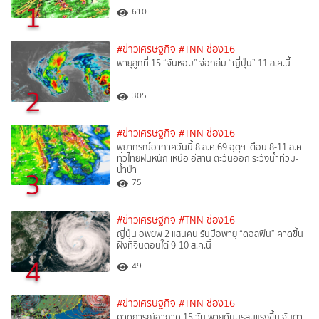
1
610
#ข่าวเศรษฐกิจ
#TNN ช่อง16
พายุลูกที่ 15 “จันหอม” จ่อถล่ม “ญี่ปุ่น” 11 ส.ค.นี้
2
305
#ข่าวเศรษฐกิจ
#TNN ช่อง16
พยากรณ์อากาศวันนี้ 8 ส.ค.69 อุตุฯ เตือน 8-11 ส.ค
ทั่วไทยฝนหนัก เหนือ อีสาน ตะวันออก ระวังน้ำท่วม-
น้ำป่า
3
75
#ข่าวเศรษฐกิจ
#TNN ช่อง16
ญี่ปุ่น อพยพ 2 แสนคน รับมือพายุ “ดอลฟิน” คาดขึ้น
ฝั่งที่จีนตอนใต้ 9-10 ส.ค.นี้
4
49
#ข่าวเศรษฐกิจ
#TNN ช่อง16
คาดการณ์อากาศ 15 วัน พายุดันมรสุมแรงขึ้น จับตา