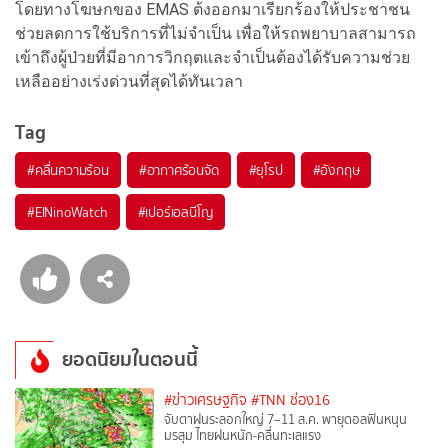
โดยทางโฆษกของ EMAS ต้งออกมาเรียกร้องให้ประชาชน
ช่วยลดการใช้บริการที่ไม่จำเป็น เพื่อให้รถพยาบาลสามารถ
เข้าถึงผู้ป่วยที่มีอาการวิกฤตและจำเป็นต้องได้รับความช่วย
เหลืออย่างเร่งด่วนที่สุดได้ทันเวลา
Tag
#
คลื่นความร้อน
#
อากาศร้อนจัด
#
ยุโรป
#
อังกฤษ
#
ElNinoWatch
#
เปอร์เอลนีโญ
ยอดนิยมในตอนนี้
#ข่าวเศรษฐกิจ
#TNN ช่อง16
จับตาฝนระลอกใหญ่ 7–11 ส.ค. พายุดอลฟินหนุน
มรสุม ไทยฝนหนัก-คลื่นทะเลแรง