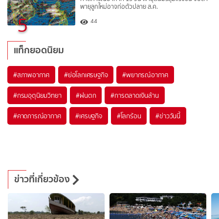
พายุลูกใหม่อาจก่อตัวปลาย ส.ค.
5
44
แท็กยอดนิยม
#
สภาพอากาศ
#
ย่อโลกเศรษฐกิจ
#
พยากรณ์อากาศ
#
กรมอุตุนิยมวิทยา
#
ฝนตก
#
การตลาดเงินล้าน
#
คาดการณ์อากาศ
#
เศรษฐกิจ
#
โลกร้อน
#
ข่าววันนี้
ข่าวที่เกี่ยวข้อง