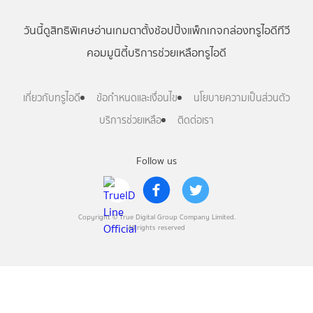
วันนี้
ดู
สิทธิพิเศษ
อ่าน
เกม
ตาตั้ง
ช้อปปิ้ง
แพ็กเกจ
กล่องทรูไอดีทีวี
คอมมูนิตี้
บริการช่วยเหลือทรูไอดี
เกี่ยวกับทรูไอดี
ข้อกำหนดและเงื่อนไข
นโยบายความเป็นส่วนตัว
บริการช่วยเหลือ
ติดต่อเรา
Follow us
Copyright © True Digital Group Company Limited.
All rights reserved