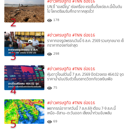
#ข่าวเศรษฐกิจ
#TNN ช่อง16
UN ชี้ "เอลนีโญ" เร่งเครื่อง แรงขึ้นตั้งแต่ส.ค.นี้เป็นต้น
ไป โลกเตรียมรับศึกอากาศสุดขั้ว!
2
178
#ข่าวเศรษฐกิจ
#TNN ช่อง16
ราคาทองรูปพรรณวันนี้ 6 ส.ค. 2569 รวมทุกขนาด เช็
กราคาทองแท่งล่าสุด
3
298
#ข่าวเศรษฐกิจ
#TNN ช่อง16
หุ้นดาวโจนส์วันนี้ 7 ส.ค. 2569 ปิดร่วงแรง 464.02 จุด
ราคาน้ำมันปรับตัวขึ้นตลาดวิตกกังวลเงินเฟ้อ
4
75
#ข่าวเศรษฐกิจ
#TNN ช่อง16
พยากรณ์อากาศวันนี้ 7 ส.ค.69 เตือน 7-9 ส.ค.นี้
เหนือ–อีสาน–ตะวันออก เสี่ยงน้ำท่วมฉับพลัน
5
69