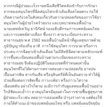
จากกรณีผู้ป่วยมะเร็งรายหนึ่งเสียชีวิตหลังเข้ารับการรักษา
จากหมอสมุนไพรที่ฉีดสมุนไพรเข้าเส้นเลือดโดยตรง ก่อให้
เกิดความกังวลในสังคมเกี่ยวกับความปลอดภัยของการใช้ยา
สมุนไพรในผู้ป่วยโรคร้ายแรง และบทบาทหมอพื้นบ้าน
นายแพทย์เทวัญ ธานีรัตน์ รองอธิบดีกรมการแพทย์แผนไทย
และการแพทย์ทางเลือก ชี้แจงว่า ตามระเบียบกระทรวง
สาธารณสุข พ.ศ. 2562 หมอพื้นบ้านมีหน้าที่ดูแลสุขภาพด้วย
ภูมิปัญญาท้องถิ่น อาทิ การใช้สมุนไพร การนวด หรือการ
ประคบ การฉีดยาเข้าเส้นเลือด ไม่มีสิทธิฉีดยาตามหลักเกณฑ์
การขึ้นทะเบียนหมอพื้นบ้านตามระเบียบของกระทรวง
สาธารณสุข จึงต้องปฏิบัติในขอบเขตที่กำหนดเท่านั้น
สมุนไพรที่ไม่ได้ผ่านการตรวจสอบความปลอดภัย อาจปน
เปื้อนสารพิษ สารกันเสีย หรือจุลินทรีย์ที่เป็นอันตราย ทำให้ผู้
ป่วยเสี่ยงต่อการติดเชื้อ ภาวะแพ้ยา หรือภาวะไตวาย
เฉียบพลัน อย่างไรก็ตาม จะมีการกำกับดูแลหมอพื้นบ้านอย่าง
ใกล้ชิดและย้ำว่า ยาสมุนไพรมีคุณค่าในการช่วยฟื้นฟูสุขภาพ
ผู้ป่วยมะเร็ง เช่น ลดอาการอ่อนเพลีย บำรุงร่างกาย แต่ต้องใช้
ภายใต้คำแนะนำของแพทย์แผนไทย หรือ แพทย์แผนปัจจุบัน