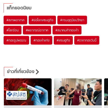
แท็กยอดนิยม
#
สภาพอากาศ
#
ย่อโลกเศรษฐกิจ
#
กรมอุตุนิยมวิทยา
#
โลกร้อน
#
พยากรณ์อากาศ
#
สมาคมค้าทองคำ
#
ทองรูปพรรณ
#
ทองคำแท่ง
#
เศรษฐกิจ
#
ราคาทองวันนี้
ข่าวที่เกี่ยวข้อง