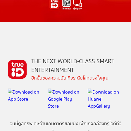
THE NEXT WORLD-CLASS SMART
ENTERTAINMENT
อีกขั้นของความบันเทิงระดับโลกตรงใจคุณ
วันนี้
ดู
สิทธิพิเศษ
อ่าน
เกม
ตาตั้ง
ช้อปปิ้ง
แพ็กเกจ
กล่องทรูไอดีทีวี