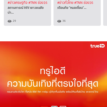
#ข่าวเศรษฐกิจ
#TNN ช่อง16
#ข่าวทั่วไทย
#TNN ช่อง16
สถานการณ์ HIV เยาวชนยัง
เตือนภัย "หมอเถื่อน"…
น่า…
29
36