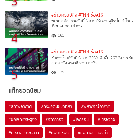
3
#ข่าวเศรษฐกิจ
#TNN ช่อง16
พยากรณ์อากาศวันนี้ 6 ส.ค. 69 พายุคูจิระ ไม่เข้าไทย -
เตือนฝนถล่ม 4 ภาค
4
161
#ข่าวเศรษฐกิจ
#TNN ช่อง16
หุ้นดาวโจนส์วันนี้ 6 ส.ค. 2569 เพิ่มขึ้น 263.24 จุด รับ
ความหวังเจรจาอิหร่าน-สหรัฐ
5
129
แท็กยอดนิยม
#
สภาพอากาศ
#
กรมอุตุนิยมวิทยา
#
พยากรณ์อากาศ
#
ย่อโลกเศรษฐกิจ
#
ราคาทอง
#
โลกร้อน
#
เศรษฐกิจ
#
การตลาดเงินล้าน
#
ฝนตกหนัก
#
สมาคมค้าทองคำ