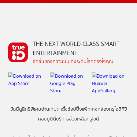
THE NEXT WORLD-CLASS SMART
ENTERTAINMENT
อีกขั้นของความบันเทิงระดับโลกตรงใจคุณ
วันนี้
ดู
สิทธิพิเศษ
อ่าน
เกม
ตาตั้ง
ช้อปปิ้ง
แพ็กเกจ
กล่องทรูไอดีทีวี
คอมมูนิตี้
บริการช่วยเหลือทรูไอดี