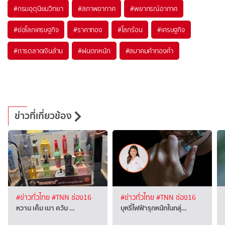
#
กรมอุตุนิยมวิทยา
#
สภาพอากาศ
#
พยากรณ์อากาศ
#
ย่อโลกเศรษฐกิจ
#
ราคาทอง
#
โลกร้อน
#
เศรษฐกิจ
#
การตลาดเงินล้าน
#
ฝนตกหนัก
#
สมาคมค้าทองคำ
ข่าวที่เกี่ยวข้อง
#ข่าวทั่วไทย
#TNN ช่อง16
#ข่าวทั่วไทย
#TNN ช่อง16
หวาน เค็ม เมา ควัน …
บุหรี่ไฟฟ้ารุกหนักในกลุ่…