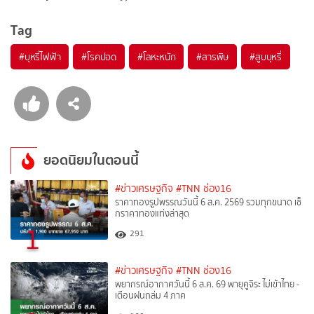
Tag
#
บุหรี่ไฟฟ้า
#
โรคปอด
#
โลหะหนัก
#
สารพิษ
#
สูบบุหรี่
ยอดนิยมในตอนนี้
#ข่าวเศรษฐกิจ
#TNN ช่อง16
ราคาทองรูปพรรณวันนี้ 6 ส.ค. 2569 รวมทุกขนาด เช็
กราคาทองแท่งล่าสุด
1
291
#ข่าวเศรษฐกิจ
#TNN ช่อง16
พยากรณ์อากาศวันนี้ 6 ส.ค. 69 พายุคูจิระ ไม่เข้าไทย -
เตือนฝนถล่ม 4 ภาค