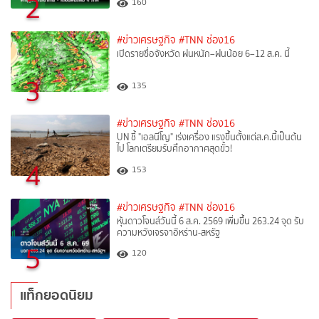
2
160
#ข่าวเศรษฐกิจ
#TNN ช่อง16
เปิดรายชื่อจังหวัด ฝนหนัก–ฝนน้อย 6–12 ส.ค. นี้
3
135
#ข่าวเศรษฐกิจ
#TNN ช่อง16
UN ชี้ "เอลนีโญ" เร่งเครื่อง แรงขึ้นตั้งแต่ส.ค.นี้เป็นต้น
ไป โลกเตรียมรับศึกอากาศสุดขั้ว!
4
153
#ข่าวเศรษฐกิจ
#TNN ช่อง16
หุ้นดาวโจนส์วันนี้ 6 ส.ค. 2569 เพิ่มขึ้น 263.24 จุด รับ
ความหวังเจรจาอิหร่าน-สหรัฐ
5
120
แท็กยอดนิยม