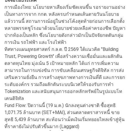
ปัจจัยในประเทศ
การเมืองไทย: นโยบายหาเสียงเริ่มชัดเจนขึ้น รอรายงานอย่าง
เป็นทางการจาก กกต. หลังครบกำหนดเส้นตายวันนโยบาย
แล้ววานนี้ สถานการณ์อยู่ในช่วงโค้งสุดท้ายก่อนการเลือกตั้ง
หลายพรรคชูโรงมาด้วยนโยบายช่วยเหลือค่าครองชีพ ปัญหา
ปากท้องเป็นหลัก ซึ่งนโยบายดังกล่าวมักเป็นปัจจัยกดดันกลุ่ม
การเงิน รถไฟฟ้า และโรงไฟฟ้า
ทิศทางแผนยุทธศาสตร์ ก.ล.ต. ปี 2569 ใต้แนวคิด "Building
Trust, Powering Growth" เพื่อสร้างความเชื่อมั่นและผลักดัน
ตลาดทุนไทย มุ่งเน้น 5 เป้าหมายหลัก ได้แก่ การเพิ่มความ
สามารถในการแข่งขัน การขับเคลื่อนเศรษฐกิจดิจิทัล การส่ง
เสริมความยั่งยืน การสร้างสุขภาพทางการเงินที่ดี และการยก
ระดับองค์กร รวมถึงผลักดันระบบนิเวศให้รองรับการทำ
Tokenization และสนับสนุนการออกหลักทรัพย์ในรูปแบบโท
เคนดิจิทัล
Fund Flow: ปิดวานนี้ (19 ม.ค.) นักลงทุนต่างชาติ ซื้อสุทธิ
1,071.75 ล้านบาท (SET+MAI), ส่วนตลาดตราสารหนี้ ขาย
สุทธิ 5,439 ล้านบาท สะท้อนว่าเม็ดเงินเริ่มทยอยไหลเข้าสู่หุ้น
ที่ราคายังไม่ปรับตัวขึ้นมาก (Laggard)