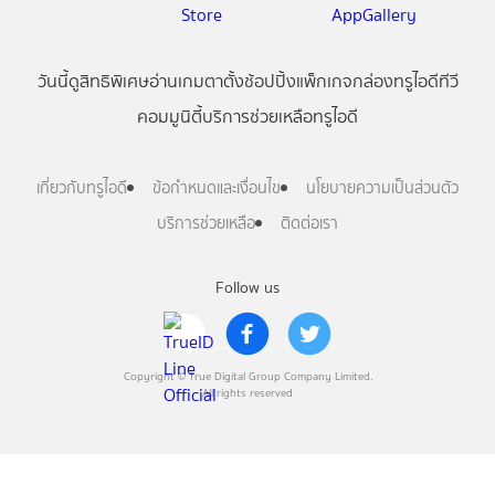
วันนี้
ดู
สิทธิพิเศษ
อ่าน
เกม
ตาตั้ง
ช้อปปิ้ง
แพ็กเกจ
กล่องทรูไอดีทีวี
คอมมูนิตี้
บริการช่วยเหลือทรูไอดี
เกี่ยวกับทรูไอดี
ข้อกำหนดและเงื่อนไข
นโยบายความเป็นส่วนตัว
บริการช่วยเหลือ
ติดต่อเรา
Follow us
Copyright © True Digital Group Company Limited.
All rights reserved