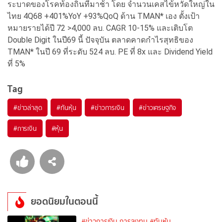
ระบาดของโรคท้องถิ่นที่มาช้า โดย จำนวนเคสไข้หวัดใหญ่ใน
ไทย 4Q68 +401%YoY +93%QoQ ด้าน TMAN* เอง ตั้งเป้า
หมายรายได้ปี 72 >4,000 ลบ. CAGR 10-15% และเติบโต
Double Digit ในปี69 นี้ ปัจจุบัน ตลาดคาดกำไรสุทธิของ
TMAN* ในปี 69 ที่ระดับ 524 ลบ. PE ที่ 8x และ Dividend Yield
ที่ 5%
Tag
#
ข่าวล่าสุด
#
ทันหุ้น
#
ข่าวการเงิน
#
ข่าวเศรษฐกิจ
#
การเงิน
#
หุ้น
ยอดนิยมในตอนนี้
#ข่าวการเงิน การลงทุน
#ทันหุ้น