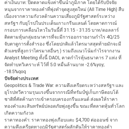
ค่าเงินบาท: ปิดตลาดแข็งค่าขึ้นนำภูมิภาค โดยได้รับปัจจัย
หนุนจากราคาทองคำที่พุ่งทำจุดสูงสุดใหม่ (All Time High) สืบ
เนื่องจากความกังวลด้านความเสี่ยงภูมิรัฐศาสตร์ระหว่าง
สหรัฐฯ กับยุโรปในประเด็นเกาะกรีนแลนด์ โดยคาดการณ์
กรอบการเคลื่อนไหวในวันนี้ที่ 31.15 - 31.35 บาท/ดอลลาร์
ติดตามหุ้นกลุ่มธนาคารที่จะมีการออกรายงานกำไร 4Q/25
จับตาดูการตั้งสำรอง ซึ่งโดยปกติแล้วไตรมาสสุดท้ายมักจะมี
ตัวเลขที่สูงกว่าไตรมาสอื่นๆ ) รวมถึงแนวโน้มกำไรจากงาน
Analyst Meeting ทั้งนี้ DAOL คาดกำไรหุ้นธนาคาร 7 แห่ง ที่
จัดทำบทวิเคราะห์ ไว้ที่ 5.0 หมื่นล้านบาท -2.6%yoy;
-18.5%qoq
ปัจจัยต่างประเทศ
Geopolitics & Trade War: ความตึงเครียดระหว่างสหรัฐฯ และ
ยุโรปทวีความรุนแรงขึ้นจากกรณีที่ทรัมป์ขู่เก็บภาษีตอบโต้
ชาติที่คัดค้านการเข้าครอบครองกรีนแลนด์ ส่งผลให้ราคา
ทองคำและสินทรัพย์ปลอดภัยพุ่งสูงขึ้น ขณะที่ตลาดหุ้นทั่วโลก
เกิดความกังวล
ราคาทองคำ: ราคาทองพุ่งเกือบแตะ $4,700 ต่อออนซ์ จาก
ความตึงเครียดทางภูมิรัฐศาสตร์ผลักดันให้ราคาทองคำ