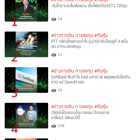
‘หุ้นไทย’ระยะสั้นผันผวน เชื่อโฟลว์ดันSET1,720จุด
1
14
#ข่าวการเงิน การลงทุน
#ทันหุ้น
PTT กสิกรไทยคาดกำไร Q2/69 เติบโตอยู่ที่ 4 หมื่น
ลบ.จากบ.ย่อยหนุน
2
11
#ข่าวการเงิน การลงทุน
#ทันหุ้น
SoftBank ฟันกำไร Intel มหาศาล! พยุงพอร์ตโตเกิน
คาด แม้ OpenAI แผ่ว
3
10
#ข่าวการเงิน การลงทุน
#ทันหุ้น
ORIเร่งโอนคอนโดบางแสน ปักธงขาย
เกลี้ยง1.3พันล.ปีนี้
4
158