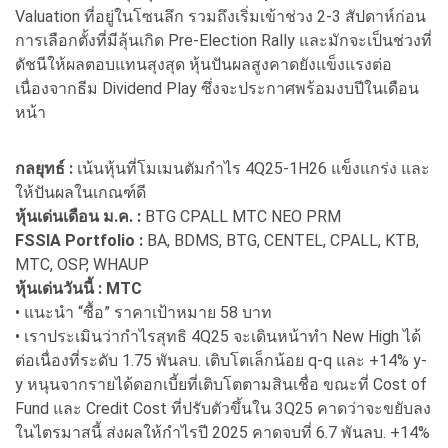
Valuation ที่อยู่ในโซนลึก รวมถึงเริ่มเข้าช่วง 2-3 สัปดาห์ก่อน
การเลือกตั้งที่มีลุ้นเกิด Pre-Election Rally และมักจะเป็นช่วงที่
ดัชนีให้ผลตอบแทนสุงสุด หุ้นปันผลสูงคาดยังแข็งแรงต่อ
เนื่องจากธีม Dividend Play ซึ่งจะประกาศพร้อมงบปีในเดือน
หน้า
กลยุทธ์ :
เน้นหุ้นที่โมเมนตัมกำไร 4Q25-1H26 แข็งแกร่ง และ
ให้ปันผลในเกณฑ์ดี
หุ้นเด่นเดือน ม.ค. :
BTG CPALL MTC NEO PRM
FSSIA Portfolio :
BA, BDMS, BTG, CENTEL, CPALL, KTB,
MTC, OSP, WHAUP
หุ้นเด่นวันนี้ : MTC
• แนะนำ “ซื้อ” ราคาเป้าหมาย 58 บาท
• เราประเมินว่ากำไรสุทธิ 4Q25 จะเดินหน้าทำ New High ได้
ต่อเนื่องที่ระดับ 1.75 พันลบ. เติบโตเล็กน้อย q-q และ +14% y-
y หนุนจากรายได้ดอกเบี้ยที่เติบโตตามสินเชื่อ ขณะที่ Cost of
Fund และ Credit Cost ที่ปรับตัวขึ้นใน 3Q25 คาดว่าจะขยับลง
ในไตรมาสนี้ ส่งผลให้กำไรปี 2025 คาดจบที่ 6.7 พันลบ. +14%