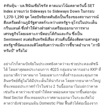
#ทันหุ้น - บล.ฟินันเซียไซรัส คาดแนวโน้มตลาดวันนี้ SET
Index อาจแกว่ง Sideways to Sideways Down ในกรอบ
1,270-1,290 จุด โดยปัจจัยกดดันยังเป็นเรื่องของสถานการณ์
ตึงเครียดด้านภูมิรัฐศาสตร์ระหว่างสหรัฐฯ-ยุโรปในประเด็น
กรีนแลนด์ ซึ่งทำให้ต่างฝ่ายต่างเตรียมออกมาการทาง
เศรษฐกิจโดยเฉพาะภาษีตอบโต้กันและกัน ซึ่งเป็น
Sentiment ลบต่อสินทรัพย์เสี่ยง ส่วนคืนนี้ต้องติดตามศาลสูง
สหรัฐฯที่นัดแถลงมติโดยจับตาว่าจะมีการชี้ขาดอำนาจ “ภาษี
ทรัมป์” หรือไม่
อย่างไรก็ตามปัจจัยในประเทศยังคาดว่าจะช่วยประคองดัชนี
ได้ โดยล่าสุดผลประกอบการ 4Q25 กลุ่มธนาคารอย่าง KKP ที่
ออกมาดีกว่าคาดมาก โดยเฉพาะการตั้งสำรองและคุณภาพ
สินทรัพย์ที่ดูไม่ได้มีประเด็นให้น่ากังวล โดยหากธนาคารใหญ่
ที่จะทยอยประกาศกำไรในช่วง 2 วันนี้ออกมาไม่แย่กว่าคาด
เช่นกัน คาดว่าจะช่วยทำให้ตลาดผ่อนคลายมากขึ้นต่อกลุ่ม
Real Sector ที่จะทยอยประกาศตามออกมาในระยะถัดไป
คาดว่ายังช่วยหนุนหุ้น Domestic Play ฟื้นตัวได้ต่อเนื่องจาก