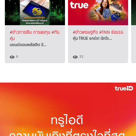
#ข่าวการเงิน การลงทุน
#ทัน
#ข่าวเศรษฐกิจ
#TNN ช่อง16
หุ้น TRUE แกร่ง! นักวิเ…
หุ้น
บอนด์ออมพลัสฮิต จั…
6
32