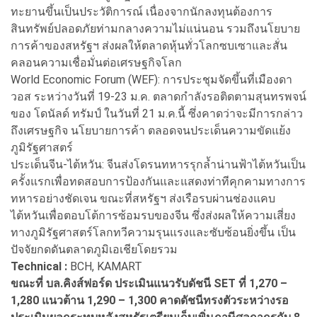
ทะยานขึ้นเป็นประวัติการณ์ เนื่องจากนักลงทุนต้องการ
สินทรัพย์ปลอดภัยท่ามกลางความไม่แน่นอน รวมถึงนโยบาย
การค้าของสหรัฐฯ ส่งผลให้ตลาดหุ้นทั่วโลกซบเซาและสั่น
คลอนความเชื่อมั่นต่อเศรษฐกิจโลก
World Economic Forum (WEF): การประชุมจัดขึ้นที่เมืองดา
วอส ระหว่างวันที่ 19-23 ม.ค. ตลาดกำลังรอติดตามสุนทรพจน์
ของ โดนัลด์ ทรัมป์ ในวันที่ 21 ม.ค.นี้ ซึ่งคาดว่าจะมีการกล่าว
ถึงเศรษฐกิจ นโยบายการค้า ตลอดจนประเด็นความขัดแย้ง
ภูมิรัฐศาสตร์
ประเด็นจีน-ไต้หวัน: จีนส่งโดรนทหารรุกล้ำน่านฟ้าไต้หวันเป็น
ครั้งแรกเพื่อทดสอบการป้องกันและแสดงท่าทีคุกคามทางการ
ทหารอย่างชัดเจน ขณะที่สหรัฐฯ ส่งเรือรบผ่านช่องแคบ
ไต้หวันเพื่อตอบโต้การซ้อมรบของจีน ซึ่งส่งผลให้ความเสี่ยง
ทางภูมิรัฐศาสตร์โลกทวีความรุนแรงและซับซ้อนยิ่งขึ้น เป็น
ปัจจัยกดดันตลาดภูมิเอเชียโดยรวม
Technical :
BCH, KAMART
ขณะที่ บล.คิงส์ฟอร์ด ประเมินแนวรับดัชนี SET ที่ 1,270 –
1,280 แนวต้าน 1,290 – 1,300 คาดดัชนีทรงตัวระหว่างรอ