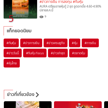
#ข่าวการเงิน การลงทุน
#ทันหุ้น
AURA เตรียมขายหุ้นกู้ 2 ชุด ชูดอกเบี้ย 4.60-4.90%
ปลายส.ค.นี้
5
9
แท็กยอดนิยม
#
ทันหุ้น
#
ข่าวการเงิน
#
ข่าวเศรษฐกิจ
#
หุ้น
#
การเงิน
#
ข่าววันนี้
#
ทันหุ้น focus
#
ข่าวล่าสุด
#
ตลาดหุ้น
#
หุ้นไทย
ข่าวที่เกี่ยวข้อง