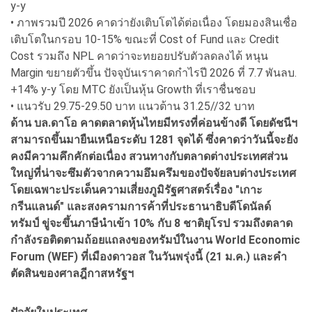
y-y
• ภาพรวมปี 2026 คาดว่ายังเติบโตได้ต่อเนื่อง โดยมองสินเชื่อ
เติบโตในกรอบ 10-15% ขณะที่ Cost of Fund และ Credit
Cost รวมถึง NPL คาดว่าจะทยอยปรับตัวลดลงได้ หนุน
Margin ขยายตัวขึ้น ปัจจุบันเราคาดกำไรปี 2026 ที่ 7.7 พันลบ.
+14% y-y โดย MTC ยังเป็นหุ้น Growth ที่เราชื่นชอบ
• แนวรับ 29.75-29.50 บาท แนวต้าน 31.25//32 บาท
ด้าน บล.ดาโอ คาดตลาดหุ้นไทยมีทรงที่ค่อนข้างดี โดยดัชนีฯ
สามารถขึ้นมายืนเหนือระดับ 1281 จุดได้ ซึ่งคาดว่าวันนี้จะยัง
คงมีความคึกคักต่อเนื่อง สวนทางกับตลาดต่างประเทศส่วน
ใหญ่ที่น่าจะซึมตัวจากความอึมครึมของปัจจัยลบต่างประเทศ
โดยเฉพาะประเด็นความเสี่ยงภูมิรัฐศาสตร์เรื่อง "เกาะ
กรีนแลนด์" และสงครามการค้าที่ประธานาธิบดีโดนัลด์
ทรัมป์ ขู่จะขึ้นภาษีนำเข้า 10% กับ 8 ชาติยุโรป รวมถึงตลาด
กำลังรอติดตามถ้อยแถลงของทรัมป์ในงาน World Economic
Forum (WEF) ที่เมืองดาวอส ในวันพรุ่งนี้ (21 ม.ค.) และคำ
ตัดสินของศาลฎีกาสหรัฐฯ