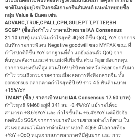
ประเมินผลกระทบหลังสหรัฐเตรียมเก็บเพิ่มภาษีศุลกากรกับ 8
ชาติในกลุ่มยุโรปในกรณีเกาะกรีนส์แลนด์ แนะนำทยอยซื้อ
กลุ่ม Value & ปันผล เช่น
ADVANC,TRUE,CPALL,CPN,GULF,PTT,PTTEP,BH
SCGP* (ซื้อเก็งกำไร / ราคาเป้าหมาย IAA Consensus
21.10 บาท)
แนวโน้มกำไรสุทธิ 4Q68 ดีขึ้น QoQ, YoY จากการ
บันทึกรายการพิเศษ Negative goodwill ของ MYPAK ขณะที่
กำไรปกติดีขึ้น YoY จากฐานที่ต่ำ แต่ยังอ่อนตัว QoQ จาก
ต้นทุนพลังงานและค่าขนส่งที่เพิ่มขึ้น ส่วน Fajar ยังขาดทุน
จากการแข่งขันที่สูง ส่วนปี 69 บริษัทคาดหวัง Fajar จะกลับมา
กำไร รวมถึงกระจายความเสี่ยงลดการพึ่งพิงตลาดจีน ทั้ง
consensus ตลาดคาดกำไรสุทธิปี 69 ราว 4.5 พันล้านบาท
+15%YoY
TMAN* (ซื้อ / ราคาเป้าหมาย IAA Consensus 17.60 บาท)
กำไรสุทธิ 9M68 อยู่ที่ 341 ลบ. -0.4%YoY แม้รายได้จะ
สามารถ +8.6%YoY และ กำไรขั้นต้น +6.4%YoY แต่มีปัจจัย
กดดันฝั่ง SG&A จากการขยายทีมงานขาย อย่างไรก็ตาม ใน
ส่วนของแนวโน้มการดำเนินงานปกติ 4Q68 มีโอกาสที่จะ
+YoY +QoQ หนุนจากสภาพอากาศที่มีฝุ่นมาก และ การ