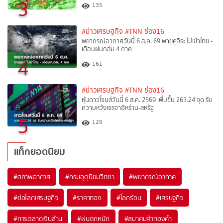
3
135
#ข่าวเศรษฐกิจ
#TNN ช่อง16
พยากรณ์อากาศวันนี้ 6 ส.ค. 69 พายุคูจิระ ไม่เข้าไทย -
เตือนฝนถล่ม 4 ภาค
4
161
#ข่าวเศรษฐกิจ
#TNN ช่อง16
หุ้นดาวโจนส์วันนี้ 6 ส.ค. 2569 เพิ่มขึ้น 263.24 จุด รับ
ความหวังเจรจาอิหร่าน-สหรัฐ
5
129
แท็กยอดนิยม
#
สภาพอากาศ
#
กรมอุตุนิยมวิทยา
#
พยากรณ์อากาศ
#
ย่อโลกเศรษฐกิจ
#
ราคาทอง
#
โลกร้อน
#
เศรษฐกิจ
#
การตลาดเงินล้าน
#
ฝนตกหนัก
#
สมาคมค้าทองคำ