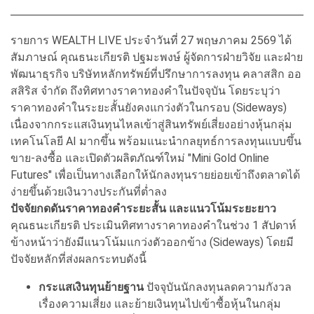
รายการ WEALTH LIVE ประจำวันที่ 27 พฤษภาคม 2569 ได้
สัมภาษณ์ คุณธนะเกียรติ ปฐมะพงษ์ ผู้จัดการฝ่ายวิจัย และฝ่าย
พัฒนาธุรกิจ บริษัทหลักทรัพย์ที่ปรึกษาการลงทุน คลาสสิก ออ
สสิริส จำกัด ถึงทิศทางราคาทองคำในปัจจุบัน โดยระบุว่า
ราคาทองคำในระยะสั้นยังคงแกว่งตัวในกรอบ (Sideways)
เนื่องจากกระแสเงินทุนไหลเข้าสู่สินทรัพย์เสี่ยงอย่างหุ้นกลุ่ม
เทคโนโลยี AI มากขึ้น พร้อมแนะนำกลยุทธ์การลงทุนแบบขึ้น
ขาย-ลงซื้อ และเปิดตัวผลิตภัณฑ์ใหม่ "Mini Gold Online
Futures" เพื่อเป็นทางเลือกให้นักลงทุนรายย่อยเข้าถึงตลาดได้
ง่ายขึ้นด้วยเงินวางประกันที่ต่ำลง
ปัจจัยกดดันราคาทองคำระยะสั้น และแนวโน้มระยะยาว
คุณธนะเกียรติ ประเมินทิศทางราคาทองคำในช่วง 1 สัปดาห์
ข้างหน้าว่ายังมีแนวโน้มแกว่งตัวออกข้าง (Sideways) โดยมี
ปัจจัยหลักที่ส่งผลกระทบดังนี้
กระแสเงินทุนย้ายฐาน
ปัจจุบันนักลงทุนลดความกังวล
เรื่องความเสี่ยง และย้ายเงินทุนไปเข้าซื้อหุ้นในกลุ่ม