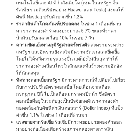
เทคโนโลยีและ AI ที่กำลังเติบโต (เช่น ในสหรัฐฯ จีน
รัสเซีย รวมถึงบริษัทอย่าง Huawei และ Tesla) ส่งผลให้
ดัชนี Nasdaq ปรับตัวบวกขึ้น 1.2%
ราคาสินค้าโภคภัณฑ์ปรับลดลง
ในช่วง 1 เดือนที่ผ่าน
มา ราคาทองคำร่วงลงประมาณ 5.7% ขณะที่ราคา
น้ำมันปรับลดลงเกือบ 10% ในรอบ 7 วัน
ความขัดแย้งทางภูมิรัฐศาสตร์ทรงตัว
สงครามระหว่าง
สหรัฐฯ และอิหร่านยังคงไม่มีความชัดเจนและยืดเยื้อ
โดยไม่ได้ทวีความรุนแรงขึ้น แต่ก็ยังไม่สิ้นสุด ทำให้
ราคาทองคำเคลื่อนไหวในลักษณะที่สร้างความอึดอัด
ให้นักลงทุน
ทิศทางดอกเบี้ยสหรัฐฯ
มีการคาดการณ์ที่เปลี่ยนไปเกี่ยว
กับการปรับขึ้นอัตราดอกเบี้ย โดยเลื่อนจากเดือน
กรกฎาคมปีนี้ ไปเป็นเดือนมกราคมปีหน้า ซึ่งอัตรา
ดอกเบี้ยที่อยู่ในระดับสูงเป็นปัจจัยกดดันราคาทองคำ
สอดคล้องกับดัชนีค่าเงินดอลลาร์ (Dollar Index) ที่แข็ง
ค่าขึ้น 1.1% ในช่วง 1 เดือนที่ผ่านมา
แรงขายจากรัสเซีย
รัสเซียมีการทยอยขายทองคำออก
มาอย่างต่อเนื่องเพื่อสร้างสภาพคล่องทางการเงิน