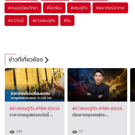
#
กรมอุตุนิยมวิทยา
#
โลกร้อน
#
เศรษฐกิจ
#
พยากรณ์อากาศ
#
ข่าววันนี้
#
ข่าวเศรษฐกิจ
#
จีน
ข่าวที่เกี่ยวข้อง
#ข่าวเศรษฐกิจ
#TNN ช่อง16
#ข่าวเศรษฐกิจ
#TNN ช่อง16
ราคาทองรูปพรรณวันนี้ …
เปิดสาเหตุทองพุ่งระ…
390
37