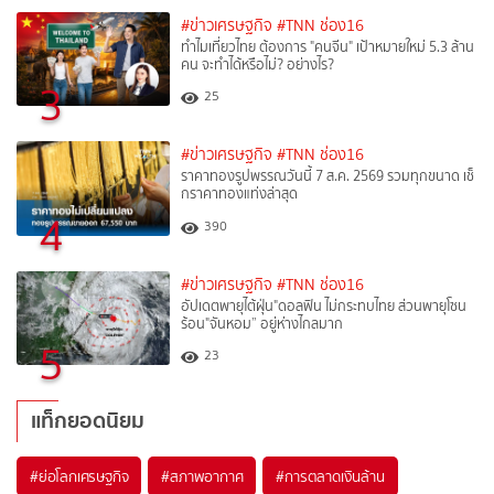
#ข่าวเศรษฐกิจ
#TNN ช่อง16
ทำไมเที่ยวไทย ต้องการ "คนจีน" เป้าหมายใหม่ 5.3 ล้าน
คน จะทำได้หรือไม่? อย่างไร?
3
25
#ข่าวเศรษฐกิจ
#TNN ช่อง16
ราคาทองรูปพรรณวันนี้ 7 ส.ค. 2569 รวมทุกขนาด เช็
กราคาทองแท่งล่าสุด
4
390
#ข่าวเศรษฐกิจ
#TNN ช่อง16
อัปเดตพายุไต้ฝุ่น"ดอลฟิน ไม่กระทบไทย ส่วนพายุโซน
ร้อน"จันหอม” อยู่ห่างไกลมาก
5
23
แท็กยอดนิยม
#
ย่อโลกเศรษฐกิจ
#
สภาพอากาศ
#
การตลาดเงินล้าน