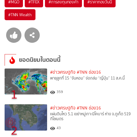
#
MGO
#
TFEX
#
การลงทุนทองคำ
#
ราคาทองวันนี้
#
TNN Wealth
ยอดนิยมในตอนนี้
#ข่าวเศรษฐกิจ
#TNN ช่อง16
พายุลูกที่ 15 “จันหอม” จ่อถล่ม “ญี่ปุ่น” 11 ส.ค.นี้
1
359
#ข่าวเศรษฐกิจ
#TNN ช่อง16
แผ่นดินไหว 5.1 เขย่าหมู่เกาะนิโคบาร์ ห่าง จ.ภูเก็ต 519
กิโลเมตร
2
43