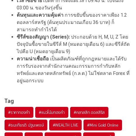
เวลาซื้อขาย
เปิดทำการตั้งแต่เวลา 09:45 น. ไปจนถึง
03:00 น. ของวันรุ่งขึ้น
ต้นทุนและความคุ้มค่า
การขยับขึ้นของราคาเพียง 1.2
ดอลลาร์สหรัฐ (ต้นทุนประมาณเกือบ 36 บาท) ก็
สามารถทำกำไรได้
ซีรีส์ของสัญญา (Series):
ประกอบด้วย H, M, U, Z โดย
ปัจจุบันซื้อขายในซีรีส์ M (หมดอายุเดือน 6) และซีรีส์ถัด
ไปคือ U (หมดอายุเดือน 9)
ความน่าเชื่อถือ
เป็นผลิตภัณฑ์ที่ถูกกฎหมายและได้รับ
การรับรองจากสำนักงานคณะกรรมการกำกับหลัก
ทรัพย์และตลาดหลักทรัพย์ (ก.ล.ต.) ไม่ใช่ตลาด Forex ที่
อยู่นอกระบบ
Tag
#
ราคาทองคำ
#
แนวโน้มทองคำ
#
คลาสสิก ออสสิริส
#
ธนะเกียรติ ปฐมะพงษ์
#
WEALTH LIVE
#
Mini Gold Online