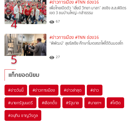
#ข่าวการเมือง
#TNN ช่อง16
เพื่อไทยเปิดตัว “เสี่ยบี วิทยา มาลา” ลงชิง ส.ส.พิจิตร
เขต 3 ชนบ้านใหญ่–กล้าธรรม
4
67
#ข่าวการเมือง
#TNN ช่อง16
“พิพัฒน์“ ลุยรัสเซีย ศึกษาโมเดลรถไฟใต้ดินมอสโก
5
27
แท็กยอดนิยม
#
ข่าววันนี้
#
ข่าวการเมือง
#
ข่าวล่าสุด
#
ข่าว
#
นายกรัฐมนตรี
#
เลือกตั้ง
#
รัฐบาล
#
นายกฯ
#
โควิด
#
อนุทิน ชาญวีรกูล