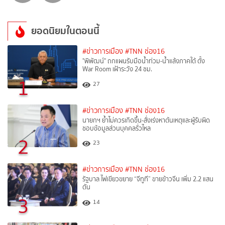
ยอดนิยมในตอนนี้
#ข่าวการเมือง
#TNN ช่อง16
"พิพัฒน์" ถกแผนรับมือน้ำท่วม-น้ำแล้งภาคใต้ ตั้ง
War Room เฝ้าระวัง 24 ชม.
1
27
#ข่าวการเมือง
#TNN ช่อง16
นายกฯ ย้ำไม่ควรเกิดขึ้น-สั่งเร่งหาต้นเหตุและผู้รับผิด
ชอบข้อมูลส่วนบุคคลรั่วไหล
2
23
#ข่าวการเมือง
#TNN ช่อง16
รัฐบาล ไฟเขียวขยาย “จีทูที” ขายข้าวจีน เพิ่ม 2.2 แสน
ตัน
3
14