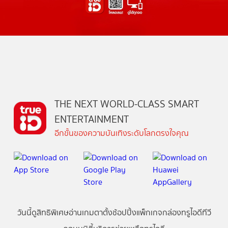
THE NEXT WORLD-CLASS SMART
ENTERTAINMENT
อีกขั้นของความบันเทิงระดับโลกตรงใจคุณ
วันนี้
ดู
สิทธิพิเศษ
อ่าน
เกม
ตาตั้ง
ช้อปปิ้ง
แพ็กเกจ
กล่องทรูไอดีทีวี