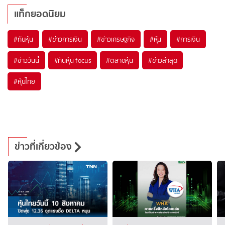
แท็กยอดนิยม
#
ทันหุ้น
#
ข่าวการเงิน
#
ข่าวเศรษฐกิจ
#
หุ้น
#
การเงิน
#
ข่าววันนี้
#
ทันหุ้น focus
#
ตลาดหุ้น
#
ข่าวล่าสุด
#
หุ้นไทย
ข่าวที่เกี่ยวข้อง