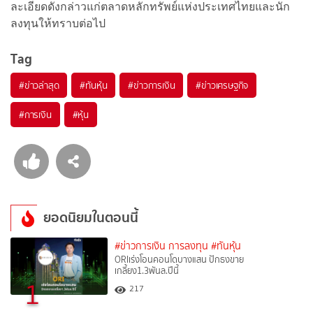
ละเอียดดังกล่าวแก่ตลาดหลักทรัพย์แห่งประเทศไทยและนัก
ลงทุนให้ทราบต่อไป
Tag
#
ข่าวล่าสุด
#
ทันหุ้น
#
ข่าวการเงิน
#
ข่าวเศรษฐกิจ
#
การเงิน
#
หุ้น
ยอดนิยมในตอนนี้
#ข่าวการเงิน การลงทุน
#ทันหุ้น
ORIเร่งโอนคอนโดบางแสน ปักธงขาย
เกลี้ยง1.3พันล.ปีนี้
1
217