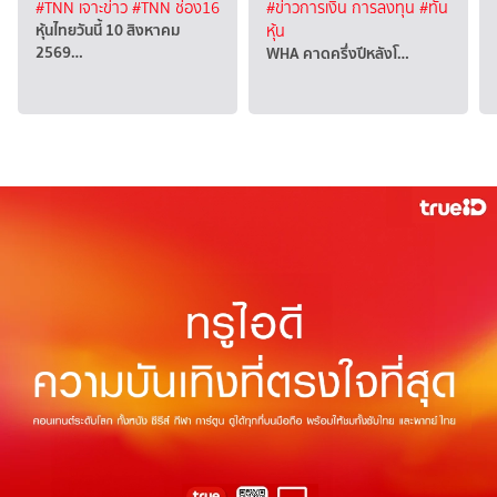
#TNN เจาะข่าว
#TNN ช่อง16
#ข่าวการเงิน การลงทุน
#ทัน
หุ้นไทยวันนี้ 10 สิงหาคม
หุ้น
2569…
WHA คาดครึ่งปีหลังโ…