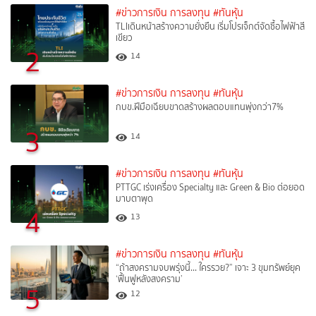
#ข่าวการเงิน การลงทุน
#ทันหุ้น
TLIเดินหน้าสร้างความยั่งยืน เริ่มโปรเจ็กต์จัดซื้อไฟฟ้าสี
เขียว
2
14
#ข่าวการเงิน การลงทุน
#ทันหุ้น
กบข.ฝีมือเฉียบขาดสร้างผลตอบแทนพุ่งกว่า7%
3
14
#ข่าวการเงิน การลงทุน
#ทันหุ้น
PTTGC เร่งเครื่อง Specialty และ Green & Bio ต่อยอด
มาบตาพุด
4
13
#ข่าวการเงิน การลงทุน
#ทันหุ้น
“ถ้าสงครามจบพรุ่งนี้… ใครรวย?” เจาะ 3 ขุมทรัพย์ยุค
‘ฟื้นฟูหลังสงคราม’
5
12