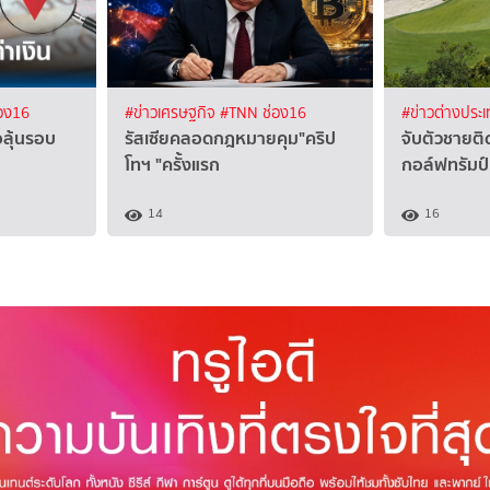
อง16
#ข่าวเศรษฐกิจ
#TNN ช่อง16
#ข่าวต่างประ
อลุ้นรอบ
รัสเซียคลอดกฎหมายคุม"คริป
จับตัวชายต
โทฯ "ครั้งแรก
กอล์ฟทรัมป์
14
16