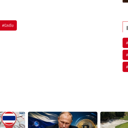
#
รัสเซีย