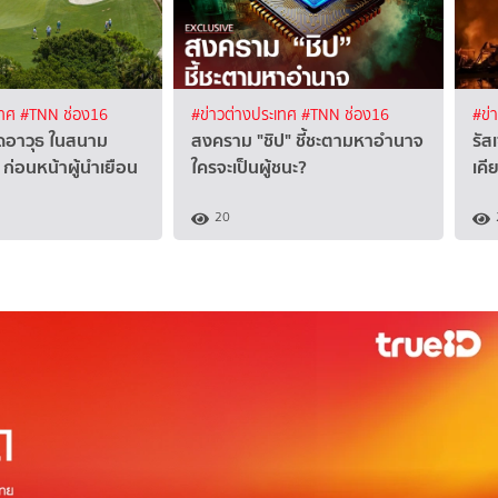
เทศ
#TNN ช่อง16
#ข่าวต่างประเทศ
#TNN ช่อง16
#ข่
ิดอาวุธ ในสนาม
สงคราม "ชิป" ชี้ชะตามหาอำนาจ
รัส
 ก่อนหน้าผู้นำเยือน
ใครจะเป็นผู้ชนะ?
เคี
20