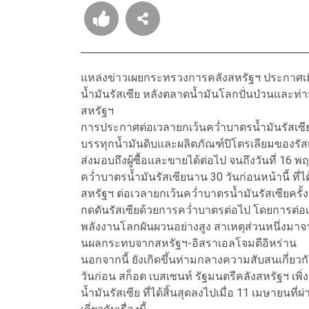
แหล่งข่าวเผยกระทรวงการคลังสหรัฐฯ ประกาศเมื
น้ำมันรัสเซีย หลังตลาดน้ำมันโลกปั่นป่วนและ
สหรัฐฯ
การประกาศต่อเวลายกเว้นคว่ำบาตรน้ำมันรัสเซี
บรรทุกน้ำมันดิบและผลิตภัณฑ์ปิโตรเลียมของรัสเซ
ส่งมอบถึงผู้ซื้อและขายได้ต่อไป จนถึงวันที่ 16
คว่ำบาตรน้ำมันรัสเซียนาน 30 วันก่อนหน้านี้ ที่ได
สหรัฐฯ ต่อเวลายกเว้นคว่ำบาตรน้ำมันรัสเซียครั้งน
กดดันรัสเซียด้วยการคว่ำบาตรต่อไป โดยการต่อเ
พลังงานโลกผันผวนอย่างสูง สาเหตุส่วนหนึ่งมาจา
นผลกระทบจากสหรัฐฯ-อิสราเอลโจมตีอิหร่าน
นอกจากนี้ ยังเกิดขึ้นท่ามกลางความสับสนเกี่ยว
วันก่อน สก็อต เบสเซนท์ รัฐมนตรีคลังสหรัฐฯ เพิ
น้ำมันรัสเซีย ที่ได้สิ้นสุดลงไปเมื่อ 11 เมษายน