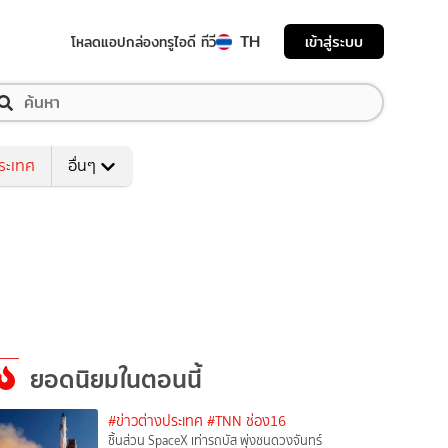
TH
เข้าสู่ระบบ
โหลดแอป
กล่องทรูไอดี ทีวี
ระเทศ
อื่นๆ
ยอดนิยมในตอนนี้
#ข่าวต่างประเทศ
#TNN ช่อง16
ชิ้นส่วน SpaceX เท่ารถบัส พุ่งชนดวงจันทร์