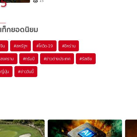
5
15
แท็กยอดนิยม
#
จีน
#
สหรัฐฯ
#
โควิด-19
#
อิหร่าน
#
สงคราม
#
ทรัมป์
#
ข่าวต่างประเทศ
#
รัสเซีย
#
ญี่ปุ่น
#
ข่าววันนี้