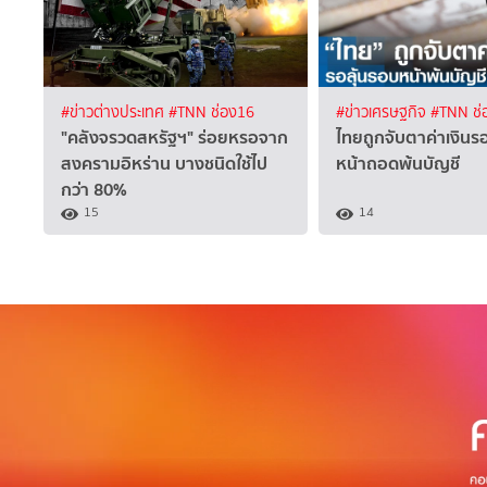
#ข่าวต่างประเทศ
#TNN ช่อง16
#ข่าวเศรษฐกิจ
#TNN ช่
"คลังจรวดสหรัฐฯ" ร่อยหรอจาก
ไทยถูกจับตาค่าเงินร
สงครามอิหร่าน บางชนิดใช้ไป
หน้าถอดพ้นบัญชี
กว่า 80%
15
14