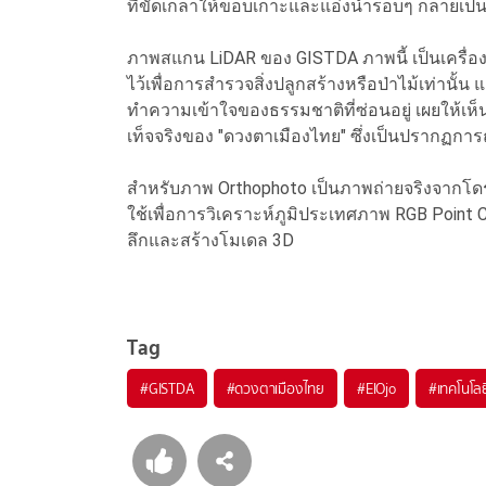
ที่ขัดเกลาให้ขอบเกาะและแอ่งน้ำรอบๆ กลายเป็น
ภาพสแกน LiDAR ของ GISTDA ภาพนี้ เป็นเครื่องย
ไว้เพื่อการสำรวจสิ่งปลูกสร้างหรือป่าไม้เท่านั้น
ทำความเข้าใจของธรรมชาติที่ซ่อนอยู่ เผยให้เห็
เท็จจริงของ "ดวงตาเมืองไทย" ซึ่งเป็นปรากฏการณ
สำหรับภาพ Orthophoto เป็นภาพถ่ายจริงจากโดรน 
ใช้เพื่อการวิเคราะห์ภูมิประเทศภาพ RGB Point C
ลึกและสร้างโมเดล 3D
Tag
#
GISTDA
#
ดวงตาเมืองไทย
#
ElOjo
#
เทคโนโล