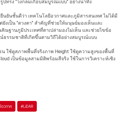
รูปทรง "วงกลมเกือบสมบูรณ์แบบ" อย่างน่าทึ่ง
ืนยันชั้นดีว่า เทคโนโลยีอวกาศและภูมิสารสนเทศ ไม่ได้มี
 แต่ยังเป็น "ดวงตา" สำคัญที่ช่วยให้มนุษย์มองเห็นและ
นสัณฐานภูมิประเทศที่ตาเปล่ามองไม่เห็น และช่วยไขข้อ
์ธรรมชาติที่เกิดขึ้นตามวิถีได้อย่างสมบูรณ์แบบ
ใช้ดูสภาพพื้นที่จริงภาพ Height ใช้ดูความสูงของพื้นที่
loud เป็นข้อมูลสามมิติพร้อมสีจริง ใช้ในการวิเคราะห์เชิง
ยีอวกาศ
#
LiDAR