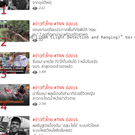
จากอุบัติเหตุ
1
222
#ข่าวทั่วไทย
#TNN ช่อง16
ขอนแก่นเตรียมประกาศพื้นที่ภัยพิบัติ "หลุม
ยุบ" 7 จุดที่ภูผาม่าน พร้อมเปิดสาเหตุ
2
่วมกับเทคโนโลยี LiDAR (Light Detection and Ranging)” ของ GISTDA ซึ่
42
#ข่าวทั่วไทย
#TNN ช่อง16
ชื่นชม! ยายวัย 70 ปีเก็บเงินได้ 3 หมื่นรีบแจ้ง
จนท. ล่าสุดเจอเจ้าของแล้ว
3
1.8K
#ข่าวทั่วไทย
#TNN ช่อง16
น่าชื่นชม! พลเมืองดีเล่านาทีช่วยชีวิตหญิง
สาวกระโดดน้ำหวังฆ่าตัวตาย
4
2.3K
#ข่าวทั่วไทย
#TNN ช่อง16
ผลชันสูตรเบื้องต้น “ฮลุน โซโล่” ระบบหัวใจและ
ระบบไหลเวียนโลหิตล้มเหลว