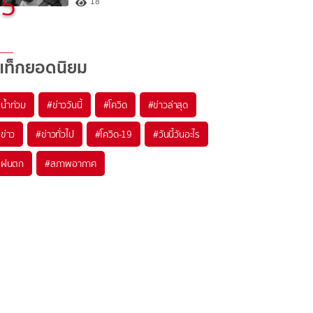
5
18
แท็กยอดนิยม
#
น้ำท่วม
#
ข่าววันนี้
#
โควิด
#
ข่าวล่าสุด
#
ข่าว
#
ข่าวทั่วไป
#
โควิด-19
#
วันนี้วันอะไร
#
ฝนตก
#
สภาพอากาศ