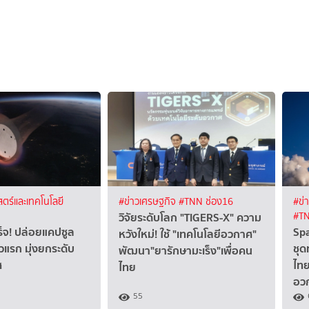
ตร์และเทคโนโลยี
#ข่าวเศรษฐกิจ
#TNN ช่อง16
#ข่
วิจัยระดับโลก "TIGERS-X" ความ
#TN
็จ! ปล่อยแคปซูล
Spa
หวังใหม่! ใช้ "เทคโนโลยีอวกาศ"
่ยวแรก มุ่งยกระดับ
ชุ
พัฒนา"ยารักษามะเร็ง"เพื่อคน
ศ
ไทย
ไทย
อว
55