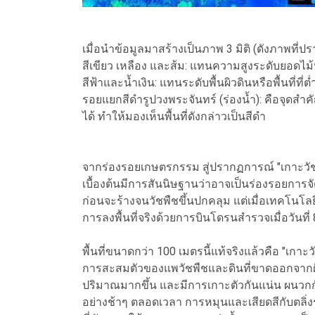
เมื่อนำข้อมูลมาสร้างเป็นภาพ 3 มิติ (ดังภาพที่ป
สีเขียว เหลือง และส้ม: แทนความสูงระดับยอดไม้
สีฟ้าและน้ำเงิน: แทนระดับพื้นผิวดินหรือพื้นที่ที่ต่
รอยแยกสีดำรูปวงพระจันทร์ (ร่องน้ำ): คือจุดสำ
ได้ ทำให้มองเห็นพื้นที่ดังกล่าวเป็นสีดำ
จากร่องรอยเกษตรกรรม สู่ปรากฏการณ์ "เกาะวัชพ
เบื้องต้นมีการสันนิษฐานว่าอาจเป็นร่องรอยการจั
ก่อนจะร้างจนวัชพืชขึ้นปกคลุม แต่เมื่อเทคโนโลย
การลงพื้นที่จริงด้วยการบินโดรนสำรวจเมื่อวันที
พื้นที่ขนาดกว่า 100 เมตรนี้แท้จริงแล้วคือ "เกาะว
การสะสมตัวของแพวัชพืชและดินที่ขาดออกจากฝั่ง ล
ปริมาณมากขึ้น และมีการเกาะตัวกันแน่น ผนวกกั
อย่างช้าๆ ตลอดเวลา การหมุนและเสียดสีกับตลิ่ง