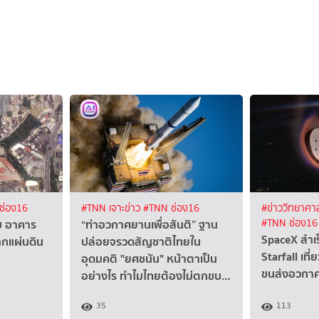
ช่อง16
#TNN เจาะข่าว
#TNN ช่อง16
#ข่าววิทยาศาส
ม อาคาร
“ท่าอวกาศยานเพื่อสันติ” ฐาน
#TNN ช่อง16
SpaceX สำเร
กแผ่นดิน
ปล่อยจรวดสัญชาติไทยใน
Starfall เที
อุดมคติ "ยศชนัน" หน้าตาเป็น
ขนส่งอวกา
อย่างไร ทำไมไทยต้องไม่ตกขบ…
35
113