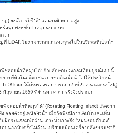
รากฏ) จะมีการใช้ "สี" แทนระดับความสูง:
หรือพุ่มพงที่ขึ้นปกคลุมหนาแน่น
ำกว่า
คัญที่ LiDAR ไม่สามารถสแกนทะลุลงไปในบริเวณที่เป็นน้ำ
ืชลอยน้ำที่หมุนได้" ด้วยลักษณะวงกลมที่สมบูรณ์แบบนี้
ดการที่ดินในอดีต เช่น การขุดดินเพื่อนำไปใช้ประโยชน์
ี LiDAR เผยให้เห็นร่องรอยการแยกตัวที่ชัดเจน และนำไปสู่
่ 8 มิถุนายน 2569 ที่ผ่านมา ความจริงจึงปรากฏ
ัชพืชลอยน้ำที่หมุนได้" (Rotating Floating Island) เกิดจาก
อยตัวอยู่เหนือผิวน้ำ เมื่อวัชพืชมีการเติบโตและเพิ่ม
บมีกระแสลมพัดผ่าน เกาะทั้งเกาะจึง "หมุนรอบตัวเอง"
รอบนอกนับครั้งไม่ถ้วน เปรียบเสมือนเครื่องกลึงธรรมชาติ