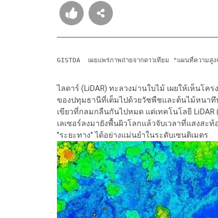
GISTDA  เผยแพร่ภาพถ่ายจากดาวเทียม "แผนที่ความสูงจ
ไลดาร์ (LiDAR) ทะลวงม่านใบไม้ เผยให้เห็นโครงสร
ของปทุมธานีที่เต็มไปด้วยวัชพืชและต้นไม้หนา
เขียวที่กลมกลืนกันไปหมด แต่เทคโนโลยี LiDAR 
เลเซอร์ลงมายังพื้นผิวโลกแล้วจับเวลาที่แสงสะท
"ระยะทาง" ได้อย่างแม่นยำในระดับเซนติเมตร