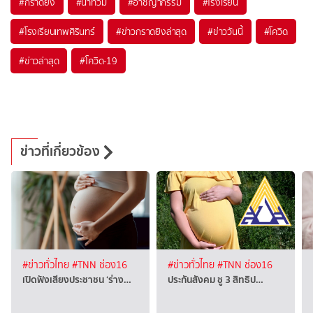
#
กราดยิง
#
น้ำท่วม
#
อาชญากรรม
#
โรงเรียน
#
โรงเรียนเทพศิรินทร์
#
ข่าวกราดยิงล่าสุด
#
ข่าววันนี้
#
โควิด
#
ข่าวล่าสุด
#
โควิด-19
ข่าวที่เกี่ยวข้อง
#ข่าวทั่วไทย
#TNN ช่อง16
#ข่าวทั่วไทย
#TNN ช่อง16
เปิดฟังเสียงประชาชน ‘ร่าง…
ประกันสังคม ชู 3 สิทธิป…