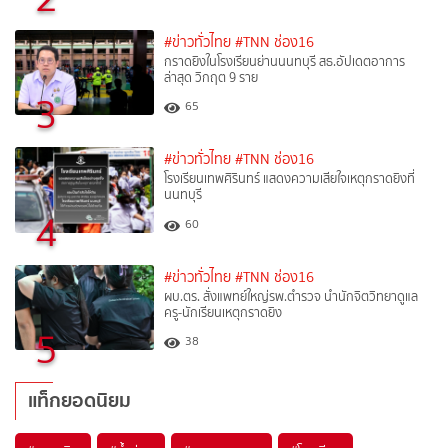
#ข่าวทั่วไทย
#TNN ช่อง16
กราดยิงในโรงเรียนย่านนนทบุรี สธ.อัปเดตอาการ
ล่าสุด วิกฤต 9 ราย
3
65
#ข่าวทั่วไทย
#TNN ช่อง16
โรงเรียนเทพศิรินทร์ แสดงความเสียใจเหตุกราดยิงที่
นนทบุรี
4
60
#ข่าวทั่วไทย
#TNN ช่อง16
ผบ.ตร. สั่งแพทย์ใหญ่รพ.ตำรวจ นำนักจิตวิทยาดูแล
ครู-นักเรียนเหตุกราดยิง
5
38
แท็กยอดนิยม