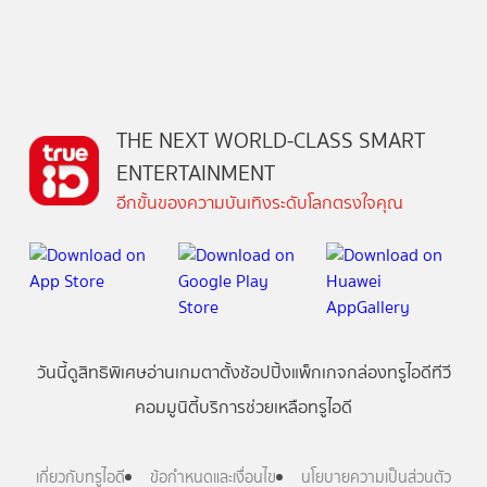
THE NEXT WORLD-CLASS SMART
ENTERTAINMENT
อีกขั้นของความบันเทิงระดับโลกตรงใจคุณ
วันนี้
ดู
สิทธิพิเศษ
อ่าน
เกม
ตาตั้ง
ช้อปปิ้ง
แพ็กเกจ
กล่องทรูไอดีทีวี
คอมมูนิตี้
บริการช่วยเหลือทรูไอดี
เกี่ยวกับทรูไอดี
ข้อกำหนดและเงื่อนไข
นโยบายความเป็นส่วนตัว