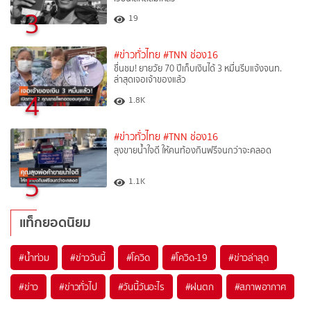
3
19
#ข่าวทั่วไทย
#TNN ช่อง16
ชื่นชม! ยายวัย 70 ปีเก็บเงินได้ 3 หมื่นรีบแจ้งจนท.
ล่าสุดเจอเจ้าของแล้ว
4
1.8K
#ข่าวทั่วไทย
#TNN ช่อง16
ลุงขายน้ำใจดี ให้คนท้องกินฟรีจนกว่าจะคลอด
5
1.1K
แท็กยอดนิยม
#
น้ำท่วม
#
ข่าววันนี้
#
โควิด
#
โควิด-19
#
ข่าวล่าสุด
#
ข่าว
#
ข่าวทั่วไป
#
วันนี้วันอะไร
#
ฝนตก
#
สภาพอากาศ