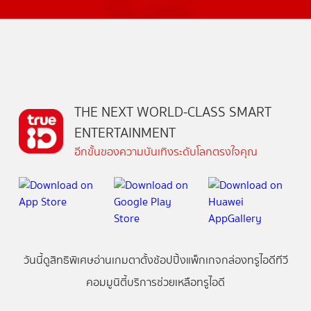
THE NEXT WORLD-CLASS SMART
ENTERTAINMENT
อีกขั้นของความบันเทิงระดับโลกตรงใจคุณ
วันนี้
ดู
สิทธิพิเศษ
อ่าน
เกม
ตาตั้ง
ช้อปปิ้ง
แพ็กเกจ
กล่องทรูไอดีทีวี
คอมมูนิตี้
บริการช่วยเหลือทรูไอดี