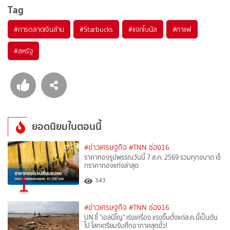
Tag
#
การตลาดเงินล้าน
#
Starbucks
#
แจกโบนัส
#
กาแฟ
#
สหรัฐ
ยอดนิยมในตอนนี้
#ข่าวเศรษฐกิจ
#TNN ช่อง16
ราคาทองรูปพรรณวันนี้ 7 ส.ค. 2569 รวมทุกขนาด เช็
กราคาทองแท่งล่าสุด
1
343
#ข่าวเศรษฐกิจ
#TNN ช่อง16
UN ชี้ "เอลนีโญ" เร่งเครื่อง แรงขึ้นตั้งแต่ส.ค.นี้เป็นต้น
ไป โลกเตรียมรับศึกอากาศสุดขั้ว!