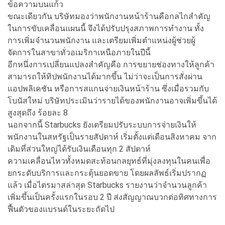
ข้อความบนแก้ว
ขณะเดียวกัน บริษัทมองว่าพนักงานหน้าร้านคือกลไกสำคัญ
ในการขับเคลื่อนแผนนี้ จึงได้ปรับปรุงสภาพการทำงาน ทั้ง
การเพิ่มจำนวนพนักงาน และเตรียมเพิ่มตำแหน่งผู้ช่วยผู้
จัดการในสาขาทั่วอเมริกาเหนือภายในปีนี้
อีกหนึ่งการเปลี่ยนแปลงสำคัญคือ การขยายช่องทางให้ลูกค้า
สามารถให้ทิปพนักงานได้มากขึ้น ไม่ว่าจะเป็นการสั่งผ่าน
แอปพลิเคชัน หรือการสแกนจ่ายเงินหน้าร้าน ซึ่งเมื่อรวมกับ
โบนัสใหม่ บริษัทประเมินว่ารายได้ของพนักงานอาจเพิ่มขึ้นได้
สูงสุดถึง ร้อยละ 8
นอกจากนี้ Starbucks ยังเตรียมปรับระบบการจ่ายเงินให้
พนักงานในสหรัฐเป็นรายสัปดาห์ เริ่มตั้งแต่เดือนสิงหาคม จาก
เดิมที่ส่วนใหญ่ได้รับเงินเดือนทุก 2 สัปดาห์
ความเคลื่อนไหวทั้งหมดสะท้อนกลยุทธ์ที่มุ่งลงทุนในคนเพื่อ
ยกระดับบริการและกระตุ้นยอดขาย โดยผลลัพธ์เริ่มปรากฏ
แล้ว เมื่อไตรมาสล่าสุด Starbucks รายงานว่าจำนวนลูกค้า
เพิ่มขึ้นเป็นครั้งแรกในรอบ 2 ปี ส่งสัญญาณบวกต่อทิศทางการ
ฟื้นตัวของแบรนด์ในระยะถัดไป