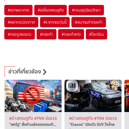
#
สภาพอากาศ
#
ย่อโลกเศรษฐกิจ
#
กรมอุตุนิยมวิทยา
#
พยากรณ์อากาศ
#
ราคาทองวันนี้
#
สมาคมค้าทองคำ
#
ทองรูปพรรณ
#
ทองคำ
#
ทองคำแท่ง
#
โลกร้อน
ข่าวที่เกี่ยวข้อง
#ข่าวเศรษฐกิจ
#TNN ช่อง16
#ข่าวเศรษฐกิจ
#TNN ช่อง16
"สหรัฐ" สั่งห้ามส่งออกเศษทั…
"Xiaomi" เปิดตัว SUV วิ่งไกล