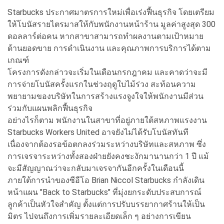
Starbucks ประกาศมาตรการใหม่เพื่อเร่งฟื้นธุรกิจ โดยเตรียม
ให้โบนัสรายไตรมาสให้กับพนักงานหน้าร้าน มูลค่าสูงสุด 300
ดอลลาร์ต่อคน หากสาขาสามารถทำผลงานตามเป้าหมาย
ด้านยอดขาย การดำเนินงาน และคุณภาพการบริการได้ตาม
เกณฑ์
โครงการดังกล่าวจะเริ่มในเดือนกรกฎาคม และคาดว่าจะมี
การจ่ายโบนัสครั้งแรกในช่วงฤดูใบไม้ร่วง สะท้อนความ
พยายามของบริษัทในการสร้างแรงจูงใจให้พนักงานมีส่วน
ร่วมกับแผนพลิกฟื้นธุรกิจ
อย่างไรก็ตาม พนักงานในสาขาที่อยู่ภายใต้สหภาพแรงงาน
Starbucks Workers United อาจยังไม่ได้รับโบนัสทันที
เนื่องจากต้องรอข้อตกลงร่วมระหว่างบริษัทและสหภาพ ซึ่ง
การเจรจาระหว่างทั้งสองฝ่ายยังคงชะงักมานานกว่า 1 ปี แม้
จะมีสัญญาณว่าจะกลับมาเจรจากันอีกครั้งในเดือนนี้
ภายใต้การนำของซีอีโอ Brian Niccol Starbucks กำลังเดิน
หน้าแผน "Back to Starbucks" ที่มุ่งยกระดับประสบการณ์
ลูกค้าเป็นหัวใจสำคัญ ตั้งแต่การปรับบรรยากาศร้านให้เป็น
มิตร ไปจนถึงการเพิ่มรายละเอียดเล็ก ๆ อย่างการเขียน